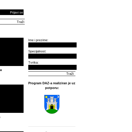
Prijavi se
Ime i prezime:
Specijalnost:
Tvrtka:
ja
Program DAZ-a realiziran je uz
potporu:
a