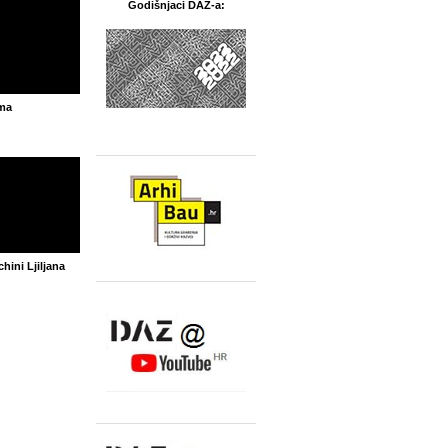
Godišnjaci DAZ-a:
ima
hini Ljiljana