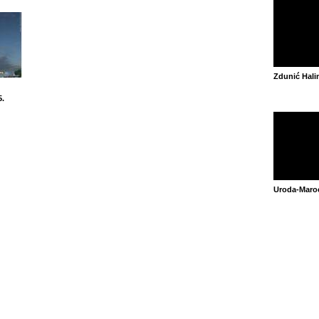
Zdunić Hal
5.
Uroda-Maroc