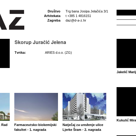
Društvo
Trg bana Josipa Jelačića 3/1
Arhitekata
t +385 1 4816151
Zagreba
daz@d-a-z.hr
Skorup Juračić Jelena
Tvrtka:
ARIES d.o.o. (ZG)
Jakelić Mari
Kukulić Mir
, Rad
Farmaceutsko-biokemijski
Natječaj za uređenje ulice
fakultet - 1. nagrada
Ljerke Šram - 2. nagrada