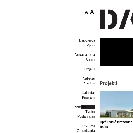
A
A
Naslovnica
Vijesti
Aktualna tema
Osvrti
Projekti
Natječaji
Projekti
Rezultati
Kalendar
Programi
Arhitekti
Tvrtke
Postani član
Dječji vrtić Brezovica
DAZ Info
br. 45
Organizacija