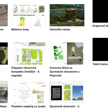
Krajinović M
Dom
Müllerov breg
Obrtnički centar
Teklić Katic
Odgojno-obrazovni
Osnovna škola sa
kompleks Središće - 4.
športskom dvoranom u
nagrada
Popovači
rbani
Projektni natječaj za izradu
Spomenik domovini - 2.