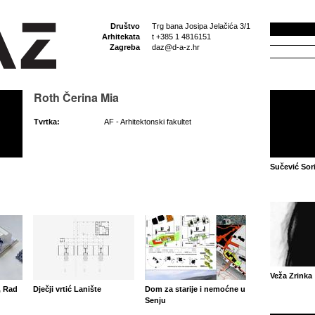
Društvo
Trg bana Josipa Jelačića 3/1
Arhitekata
t +385 1 4816151
Zagreba
daz@d-a-z.hr
Roth Čerina Mia
Tvrtka:
AF - Arhitektonski fakultet
Sučević Sor
Veža Zrinka
, Rad
Dječji vrtić Lanište
Dom za starije i nemoćne u
Senju