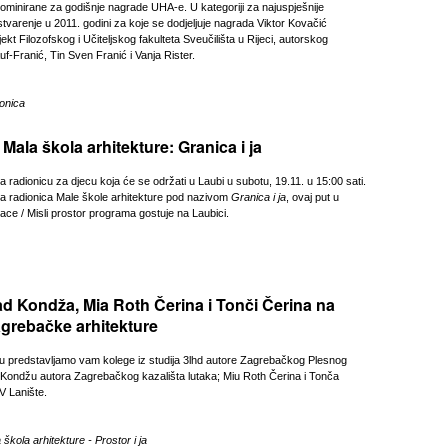
ominirane za godišnje nagrade UHA-e. U kategoriji za najuspješnije
tvarenje u 2011. godini za koje se dodjeljuje nagrada Viktor Kovačić
jekt Filozofskog i Učiteljskog fakulteta Sveučilišta u Rijeci, autorskog
uf-Franić, Tin Sven Franić i Vanja Rister.
onica
Mala škola arhitekture: Granica i ja
radionicu za djecu koja će se održati u Laubi u subotu, 19.11. u 15:00 sati.
a radionica Male škole arhitekture pod nazivom
Granica i ja
, ovaj put u
ce / Misli prostor programa gostuje na Laubici.
d Kondža, Mia Roth Čerina i Tonči Čerina na
grebačke arhitekture
 predstavljamo vam kolege iz studija 3lhd autore Zagrebačkog Plesnog
Kondžu autora Zagrebačkog kazališta lutaka; Miu Roth Čerina i Tonča
V Lanište.
škola arhitekture - Prostor i ja