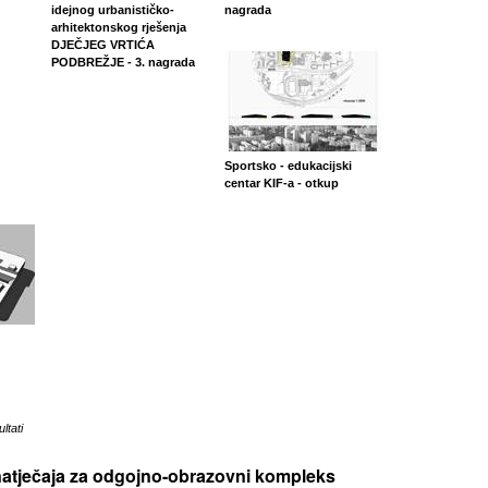
idejnog urbanističko-
nagrada
arhitektonskog rješenja
DJEČJEG VRTIĆA
PODBREŽJE - 3. nagrada
Sportsko - edukacijski
centar KIF-a - otkup
u
ltati
 natječaja za odgojno-obrazovni kompleks