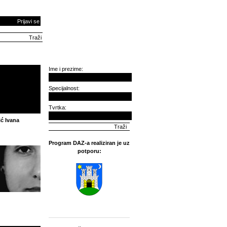
Prijavi se
Ime i prezime:
Specijalnost:
Tvrtka:
ić Ivana
Program DAZ-a realiziran je uz
potporu: