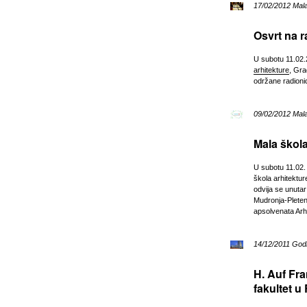
17/02/2012 Mala
Osvrt na r
U subotu 11.02.
arhitekture
, Gra
održane radioni
09/02/2012 Mala
Mala škola
U subotu 11.02.
škola arhitektur
odvija se unuta
Mudronja-Pleten
apsolvenata Arh
14/12/2011 Godi
H. Auf Fran
fakultet u 