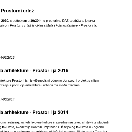
Prostorni crtež
. 2010.
s početkom u
10:30 h
u prostorima DAZ-a održana je prva
nazivom
Prostorni crtež
iz ciklusa
Mala škola arhitekture - Prostor i ja.
04/06/2016
a arhitekture - Prostor i ja 2016
itekture Prostor i ja, je višegodišnji odgojno obrazovni projekt s ciljem
držaja s područja arhitekture i urbanizma među mladima.
07/06/2014
a arhitekture - Prostor i ja 2014
no realiziraju učitelji likovne kulture i razredne nastave, arhitekti te studenti
 fakulteta, Akademije likovnih umjetnosti i Učiteljskog fakulteta u Zagrebu.
ojekta se u radionice organizirano uključuju i osnovne škole grada Zagreba,