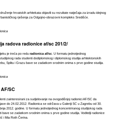
ruženje hrvatskih arhitekata objavili su rezultate natječaja za izradu idejnog
rbanističkog rješenja za Odgojno-obrazovni kompleks Središće.
ionica
ja radova radionice af/sc 201/2/
tijeku je treća po redu
radionica af/sc
. U formatu jednotjednog
tudijskog rada studenti dodiplomskog i diplomskog studija arhitektonskih
rebu, Splitu i Grazu bave se zadatkom srodnim onima s prve godine studija.
ionica
 AF/SC
enti zainteresirani za sudjelovanje na ovogodišnjoj radionici AF/SC da
rijave do 24.02.2012. Radionica se održava u Galeriji SC u Zagrebu od 30.
ibnja 2012. godine. U formatu jednotjednog koncentriranog studijskog rada
i bave se zadatkom srodnim onima s prve godine studija. Voditelji radionice
ić i Mia Roth Čerina.