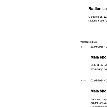
Radionica 
U subotu
06. 11
radionica pod 
Vezani ciklusi
19/03/2016 - 
Mala škol
Mala škola arh
promicanja sa
01/03/2014 - 
Mala škol
Radionice zajed
Arhitektonskog
Od početka pr