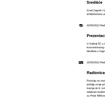
Središće
Grad Zagreb i Ud
arhitektonsko-u
02/05/2012 Rad
Prezentaci
U Galeriji SC u 
koncentriranog s
fakulteta u Zag
22/02/2012 Rad
Radionica
Pozivaju se stud
pošalju svoje p
travnja do 6. sv
odabrani student
su Petar Miškov