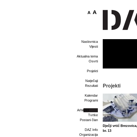
A
A
Naslovnica
Vijesti
Aktualna tema
Osvrti
Projekti
Natječaji
Projekti
Rezultati
Kalendar
Programi
Arhitekti
Tvrtke
Postani član
Dječji vrtić Brezovica
DAZ Info
br. 13
Organizacija