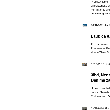
Predstavljamo n
arhitektonsko os
nominiran je pro
tima Hildegard A
18/11/2011 Radi
Laubica & 
Pozivamo vas na 
Prva ovogodišnj
sklopu Think Spa
07/05/2011 DZA
3lhd, Nena
Danima za
U ovom pregledu
centra; Nenada 
Čerinu autore D
05/11/2010 Mala 