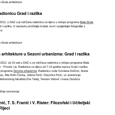
 škola arhitekture
adionicu Grad i razlika
2012. u DAZ-u je održana radionica za djecu u sklopu programa
Mala škola
d i razlika. U nastavku pročitajte kratak osvrt i pogledajte fotografije s
ce.
 škola arhitekture
 arhitekture u Sezoni urbanizma: Grad i razlika
 2012. od 10 sati u DAZ-u se održava radionica u sklopu programa Mala
e - Prostor i ja. Radionica za djecu od 7-14 godina naziva Grad i razlika
r programa
Sezona urbanizma
. Radionicu vode Gordana Košćec, Aneta
ac, Mia Roth-Čerina, Jelena Perić i Davorka Perić, uz asistenciju
itektonskog fakulteta Ene Tadej, Tamare Vidović i Ivana Zloušića.
šnja ostvarenja
ić, T. S. Franić i V. Rister: Filozofski i Učiteljski
Rijeci