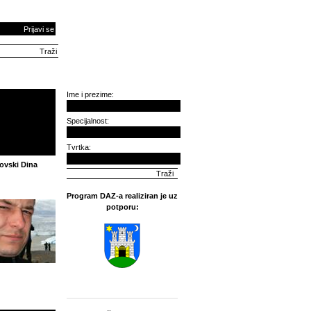
Prijavi se
Ime i prezime:
Specijalnost:
Tvrtka:
ovski Dina
Program DAZ-a realiziran je uz
potporu: