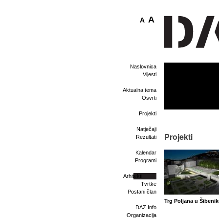
A
A
Naslovnica
Vijesti
Aktualna tema
Osvrti
Projekti
Natječaji
Projekti
Rezultati
Kalendar
Programi
Arhitekti
Tvrtke
Postani član
Trg Poljana u Šibeni
DAZ Info
Organizacija