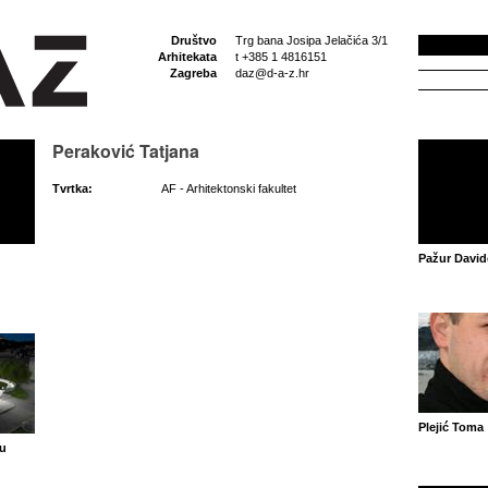
Društvo
Trg bana Josipa Jelačića 3/1
Arhitekata
t +385 1 4816151
Zagreba
daz@d-a-z.hr
Peraković Tatjana
Tvrtka:
AF - Arhitektonski fakultet
Pažur David
Plejić Toma
ku