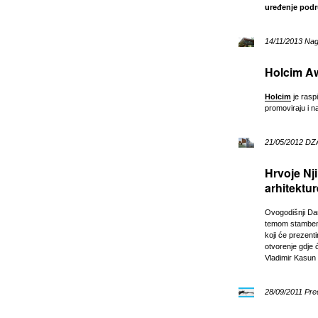
uređenje podru
14/11/2013 Na
Holcim A
Holcim
je raspi
promoviraju i n
21/05/2012 DZ
Hrvoje Nj
arhitektur
Ovogodišnji Dan
temom stambene
koji će prezent
otvorenje gdje ć
Vladimir Kasun 
28/09/2011 Pre