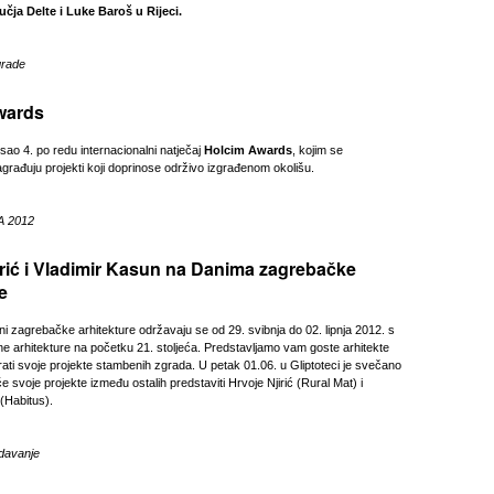
čja Delte i Luke Baroš u Rijeci.
grade
wards
sao 4. po redu internacionalni natječaj
Holcim Awards
, kojim se
agrađuju projekti koji doprinose održivo izgrađenom okolišu.
A 2012
irić i Vladimir Kasun na Danima zagrebačke
e
i zagrebačke arhitekture održavaju se od 29. svibnja do 02. lipnja 2012. s
 arhitekture na početku 21. stoljeća. Predstavljamo vam goste arhitekte
irati svoje projekte stambenih zgrada. U petak 01.06. u Gliptoteci je svečano
e svoje projekte između ostalih predstaviti Hrvoje Njirić (Rural Mat) i
(Habitus).
davanje