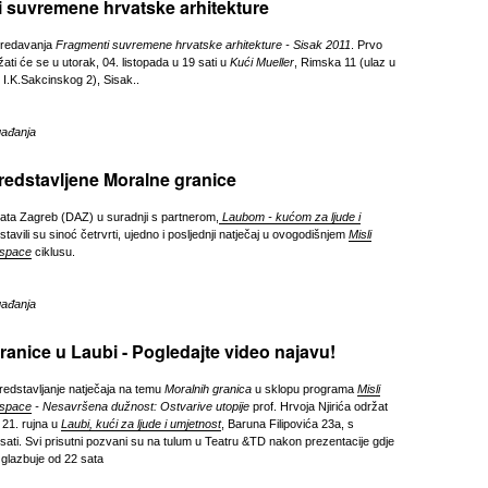
 suvremene hrvatske arhitekture
 predavanja
Fragmenti suvremene hrvatske arhitekture - Sisak 2011
. Prvo
ati će se u utorak, 04. listopada u 19 sati u
Kući Mueller
, Rimska 11 (ulaz u
e I.K.Sakcinskog 2), Sisak..
gađanja
redstavljene Moralne granice
kata Zagreb (DAZ) u suradnji s partnerom,
Laubom - kućom za ljude i
stavili su sinoć četrvrti, ujedno i posljednji natječaj u ovogodišnjem
Misli
 space
ciklusu.
gađanja
ranice u Laubi - Pogledajte video najavu!
predstavljanje natječaja na temu
Moralnih granica
u sklopu programa
Misli
 space
- Nesavršena dužnost: Ostvarive utopije
prof. Hrvoja Njirića održat
 21. rujna u
Laubi, kući za ljude i umjetnost
, Baruna Filipovića 23a, s
ati. Svi prisutni pozvani su na tulum u Teatru &TD nakon prezentacije gdje
 glazbuje od 22 sata