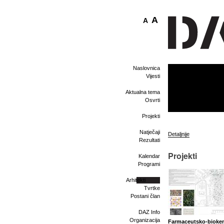
A
A
Naslovnica
Vijesti
Aktualna tema
Osvrti
Projekti
Natječaji
Detaljnije
Rezultati
Projekti
Kalendar
Programi
Arhitekti
Tvrtke
Postani član
DAZ Info
Organizacija
Farmaceutsko-biokem