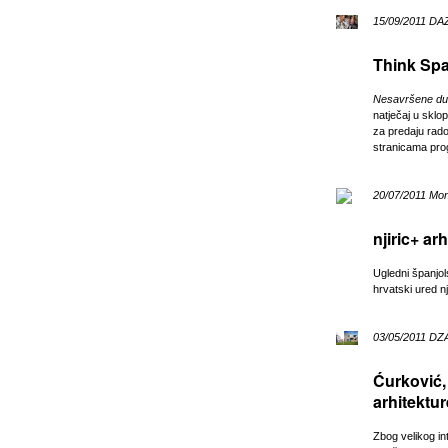
15/09/2011 DA
Think Spa
Nesavršene duž
natječaj u skl
za predaju radov
stranicama pr
20/07/2011 Mon
njiric+ ar
Ugledni španjo
hrvatski ured nji
03/05/2011 DZ
Ćurković,
arhitektur
Zbog velikog in