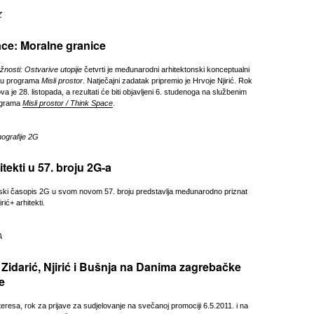
Z
ce: Moralne granice
nosti: Ostvarive
utopije
četvrti je međunarodni arhitektonski konceptualni
opu programa
Misli prostor
. Natječajni zadatak pripremio je Hrvoje Njirić. Rok
a je 28. listopada, a rezultati će biti objavljeni 6. studenoga na službenim
ograma
Misli prostor / Think Space
.
ografije 2G
hitekti u 57. broju 2G-a
lski časopis 2G u svom novom 57. broju predstavlja međunarodno priznat
rić+ arhitekti.
A
 Zidarić, Njirić i Bušnja na Danima zagrebačke
e
teresa, rok za prijave za sudjelovanje na svečanoj promociji 6.5.2011. i na