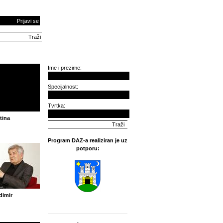
Prijavi se
Ime i prezime:
Specijalnost:
Tvrtka:
tina
Program DAZ-a realiziran je uz
potporu:
dimir