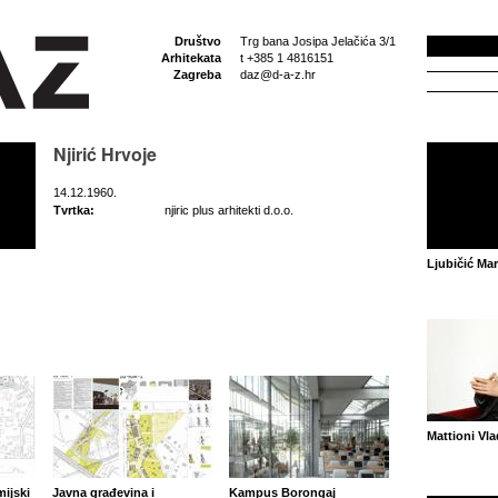
Društvo
Trg bana Josipa Jelačića 3/1
Arhitekata
t +385 1 4816151
Zagreba
daz@d-a-z.hr
Njirić Hrvoje
14.12.1960.
Tvrtka:
njiric plus arhitekti d.o.o.
Ljubičić Mar
Mattioni Vla
ijski
Javna građevina i
Kampus Borongaj