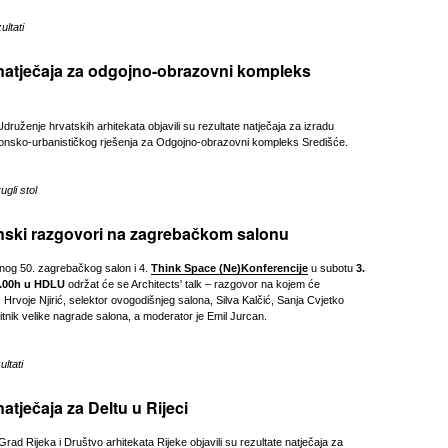
ltati
 natječaja za odgojno-obrazovni kompleks
druženje hrvatskih arhitekata objavili su rezultate natječaja za izradu
ktonsko-urbanističkog rješenja za Odgojno-obrazovni kompleks Središće.
gli stol
nski razgovori na zagrebačkom salonu
rnog 50. zagrebačkog salon i 4.
Think Space (Ne)Konferencije
u subotu
3.
8.00h u HDLU
održat će se Architects' talk – razgovor na kojem će
. Hrvoje Njirić, selektor ovogodišnjeg salona, Silva Kalčić, Sanja Cvjetko
itnik velike nagrade salona, a moderator je Emil Jurcan.
ltati
natječaja za Deltu u Rijeci
rad Rijeka i Društvo arhitekata Rijeke objavili su rezultate natječaja za