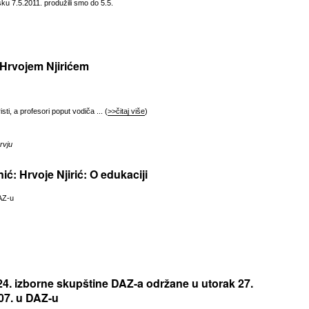
ku 7.5.2011. produžili smo do 5.5.
s Hrvojem Njirićem
isti, a profesori poput vodiča ... (
>>čitaj više
)
rvju
ić: Hrvoje Njirić: O edukaciji
AZ-u
 24. izborne skupštine DAZ-a održane u utorak 27.
07. u DAZ-u