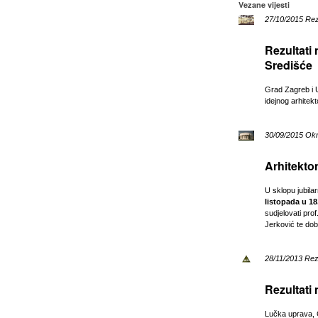
Vezane vijesti
27/10/2015 Rezu
Rezultati
Središće
Grad Zagreb i U
idejnog arhite
30/09/2015 Okru
Arhitekto
U sklopu jubila
listopada u 1
sudjelovati prof
Jerković te dob
28/11/2013 Rezu
Rezultati 
Lučka uprava, G