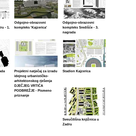
Odgojno-obrazovni
Odgojno-obrazovni
ru - 1.
kompleks 'Kajzerica'
kompleks Središće - 3.
nagrada
ada
Projektni natječaj za izradu
Stadion Kajzerica
idejnog urbanističko-
arhitektonskog rješenja
DJEČJEG VRTIĆA
PODBREŽJE - Pismeno
priznanje
Sveučilišna knjižnica u
Zadru