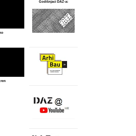
Godišnjaci DAZ-a:
ko
zren