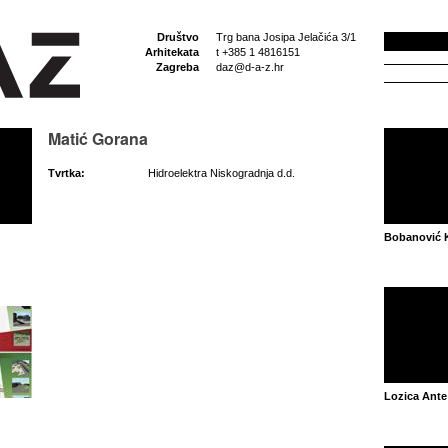
Društvo
Trg bana Josipa Jelačića 3/1
Arhitekata
t +385 1 4816151
Zagreba
daz@d-a-z.hr
Matić Gorana
Tvrtka:
Hidroelektra Niskogradnja d.d.
Bobanović K
Lozica Ante