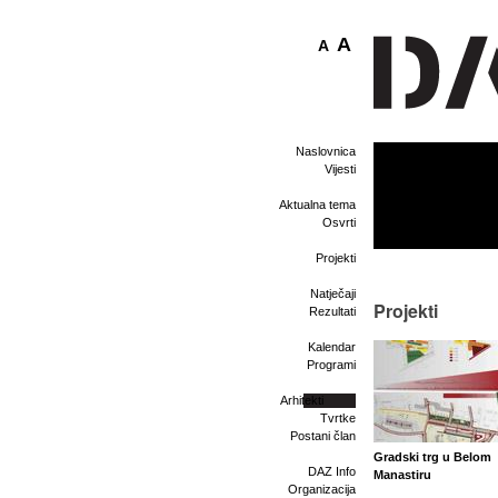
A
A
Naslovnica
Vijesti
Aktualna tema
Osvrti
Projekti
Natječaji
Projekti
Rezultati
Kalendar
Programi
Arhitekti
Tvrtke
Postani član
Gradski trg u Belom
DAZ Info
Manastiru
Organizacija