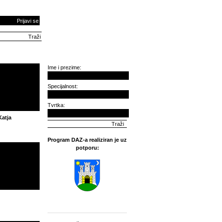
Prijavi se
Ime i prezime:
Specijalnost:
Tvrtka:
atja
Program DAZ-a realiziran je uz
potporu: