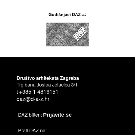
Godišnjaci DAZ-a:
Društvo arhitekata Zagreba
Trg bana Josipa Jelacica 3/1
+385 1 4816151
t
daz@d-a-z.hr
DAZ bilten:
Prijavite se
Prati DAZ na: