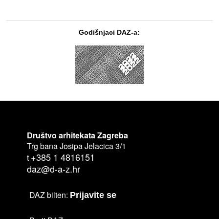
Godišnjaci DAZ-a:
Društvo arhitekata Zagreba
Trg bana Josipa Jelacica 3/1
+385 1 4816151
t
daz@d-a-z.hr
DAZ bilten:
Prijavite se