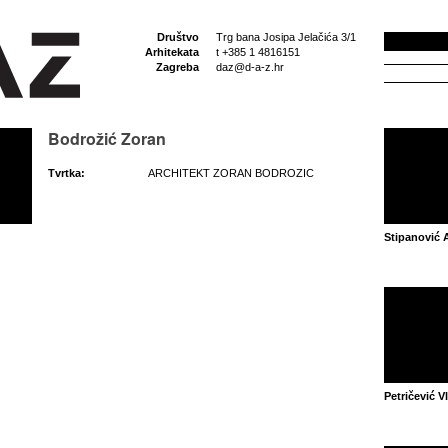
Društvo
Trg bana Josipa Jelačića 3/1
Arhitekata
t +385 1 4816151
Zagreba
daz@d-a-z.hr
Bodrožić Zoran
Tvrtka:
ARCHITEKT ZORAN BODROZIC
Stipanović 
Petričević V