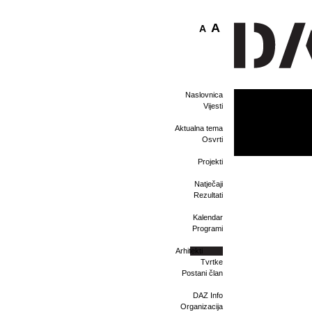
A
A
Naslovnica
Vijesti
Aktualna tema
Osvrti
Projekti
Natječaji
Rezultati
Kalendar
Programi
Arhitekti
Tvrtke
Postani član
DAZ Info
Organizacija