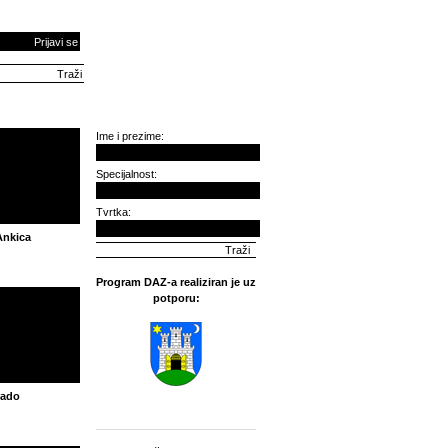
Prijavi se
Ime i prezime:
Specijalnost:
Tvrtka:
Ankica
Program DAZ-a realiziran je uz
potporu:
lado