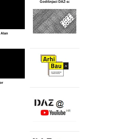
Godišnjaci DAZ-a:
 Alan
or