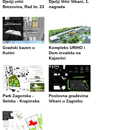
Dječji vrtić
Dječji Vrtić Vrbani, 1.
Brezovica, Rad br. 23
nagrada
Gradski bazen u
Kompleks URIHO i
Kutini
Dom invalida na
Kajzerici
Park Zagorska -
Poslovna građevina
Selska - Krapinska
Vrbani u Zagrebu