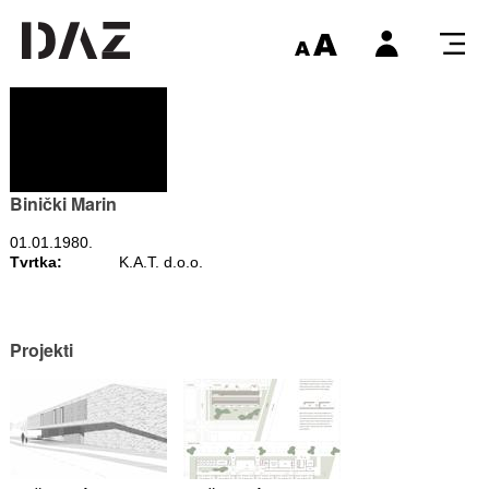
Binički Marin
01.01.1980.
Tvrtka:
K.A.T. d.o.o.
Projekti