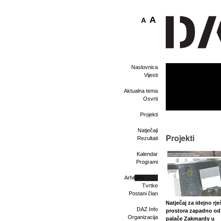
A
A
Naslovnica
Vijesti
Aktualna tema
Osvrti
Projekti
Natječaji
Projekti
Rezultati
Kalendar
Programi
Arhitekti
Tvrtke
Postani član
Natječaj za idejno rje
DAZ Info
prostora zapadno od
Organizacija
palače Zakmardy u