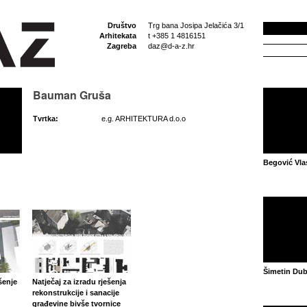
Društvo
Trg bana Josipa Jelačića 3/1
Arhitekata
t +385 1 4816151
Zagreba
daz@d-a-z.hr
Bauman Gruša
Tvrtka:
e.g. ARHITEKTURA d.o.o
Begović Vla
Šimetin Du
šenje
Natječaj za izradu rješenja
rekonstrukcije i sanacije
građevine bivše tvornice