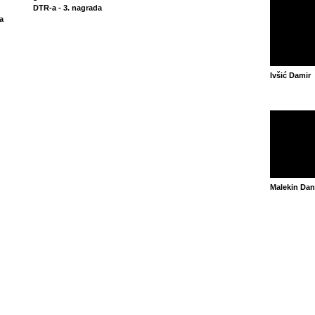
DTR-a - 3. nagrada
a
Ivšić Damir
Malekin Dani