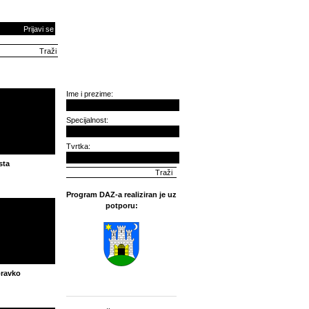
Prijavi se
Ime i prezime:
Specijalnost:
Tvrtka:
sta
Program DAZ-a realiziran je uz
potporu:
bravko