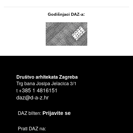
Godišnjaci DAZ-a:
Društvo arhitekata Zagreba
Trg bana Josipa Jelacica 3/1
+385 1 4816151
t
daz@d-a-z.hr
DAZ bilten:
Prijavite se
Prati DAZ na: