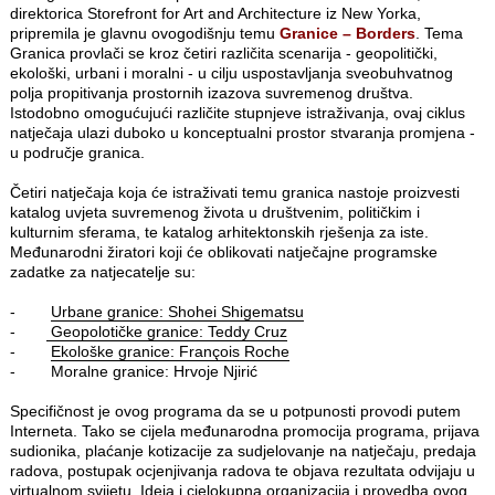
direktorica Storefront for Art and Architecture iz New Yorka,
pripremila je glavnu ovogodišnju temu
Granice – Borders
. Tema
Granica provlači se kroz četiri različita scenarija - geopolitički,
ekološki, urbani i moralni - u cilju uspostavljanja sveobuhvatnog
polja propitivanja prostornih izazova suvremenog društva.
Istodobno omogućujući različite stupnjeve istraživanja, ovaj ciklus
natječaja ulazi duboko u konceptualni prostor stvaranja promjena -
u područje granica.
Četiri natječaja koja će istraživati temu granica nastoje proizvesti
katalog uvjeta suvremenog života u društvenim, političkim i
kulturnim sferama, te katalog arhitektonskih rješenja za iste.
Međunarodni žiratori koji će oblikovati natječajne programske
zadatke za natjecatelje su:
-
Urbane granice: Shohei Shigematsu
-
Geopolotičke granice: Teddy Cruz
-
Ekološke granice: François Roche
- Moralne granice: Hrvoje Njirić
Specifičnost je ovog programa da se u potpunosti provodi putem
Interneta. Tako se cijela međunarodna promocija programa, prijava
sudionika, plaćanje kotizacije za sudjelovanje na natječaju, predaja
radova, postupak ocjenjivanja radova te objava rezultata odvijaju u
virtualnom svijetu. Ideja i cjelokupna organizacija i provedba ovog