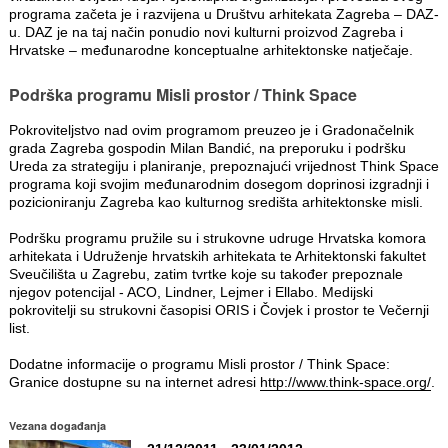
programa začeta je i razvijena u Društvu arhitekata Zagreba – DAZ-
u. DAZ je na taj način ponudio novi kulturni proizvod Zagreba i
Hrvatske – međunarodne konceptualne arhitektonske natječaje.
Podrška programu Misli prostor / Think Space
Pokroviteljstvo nad ovim programom preuzeo je i Gradonačelnik
grada Zagreba gospodin Milan Bandić, na preporuku i podršku
Ureda za strategiju i planiranje, prepoznajući vrijednost Think Space
programa koji svojim međunarodnim dosegom doprinosi izgradnji i
pozicioniranju Zagreba kao kulturnog središta arhitektonske misli.
Podršku programu pružile su i strukovne udruge Hrvatska komora
arhitekata i Udruženje hrvatskih arhitekata te Arhitektonski fakultet
Sveučilišta u Zagrebu, zatim tvrtke koje su također prepoznale
njegov potencijal - ACO, Lindner, Lejmer i Ellabo. Medijski
pokrovitelji su strukovni časopisi ORIS i Čovjek i prostor te Večernji
list.
Dodatne informacije o programu Misli prostor / Think Space:
Granice dostupne su na internet adresi
http://www.think-space.org/
.
Vezana događanja