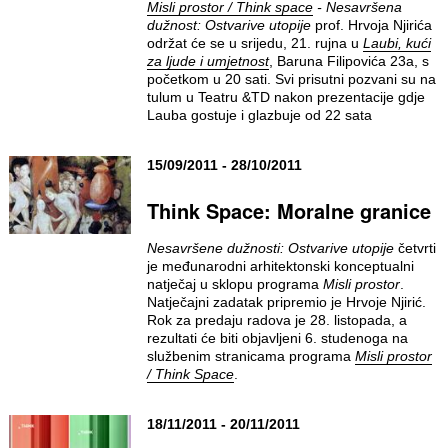
Misli prostor / Think space
- Nesavršena
dužnost: Ostvarive utopije
prof. Hrvoja Njirića
održat će se u srijedu, 21. rujna u
Laubi, kući
za ljude i umjetnost
, Baruna Filipovića 23a, s
početkom u 20 sati. Svi prisutni pozvani su na
tulum u Teatru &TD nakon prezentacije gdje
Lauba gostuje i glazbuje od 22 sata
15/09/2011 - 28/10/2011
Think Space: Moralne granice
Nesavršene dužnosti: Ostvarive
utopije
četvrti
je međunarodni arhitektonski konceptualni
natječaj u sklopu programa
Misli prostor
.
Natječajni zadatak pripremio je Hrvoje Njirić.
Rok za predaju radova je 28. listopada, a
rezultati će biti objavljeni 6. studenoga na
službenim stranicama programa
Misli prostor
/ Think Space
.
18/11/2011 - 20/11/2011