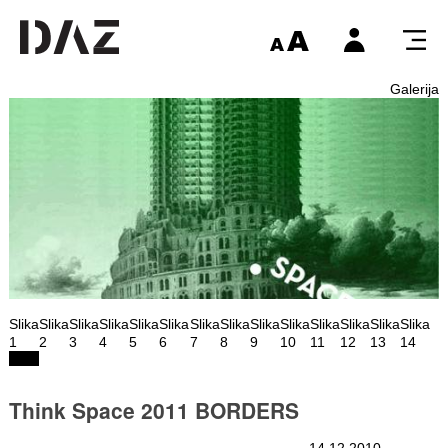
Galerija
Slika
Slika
Slika
Slika
Slika
Slika
Slika
Slika
Slika
Slika
Slika
Slika
Slika
Slika
1
2
3
4
5
6
7
8
9
10
11
12
13
14
Think Space 2011 BORDERS
14.12.2010 -