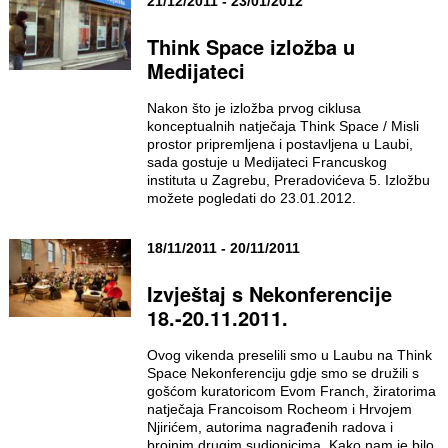
21/12/2011 - 23/01/2012
Think Space izložba u
Medijateci
Nakon što je izložba prvog ciklusa
konceptualnih natječaja Think Space / Misli
prostor pripremljena i postavljena u Laubi,
sada gostuje u Medijateci Francuskog
instituta u Zagrebu, Preradovićeva 5. Izložbu
možete pogledati do 23.01.2012.
18/11/2011 - 20/11/2011
Izvještaj s Nekonferencije
18.-20.11.2011.
Ovog vikenda preselili smo u Laubu na Think
Space Nekonferenciju gdje smo se družili s
gošćom kuratoricom Evom Franch, žiratorima
natječaja Francoisom Rocheom i Hrvojem
Njirićem, autorima nagrađenih radova i
brojnim drugim sudionicima. Kako nam je bilo