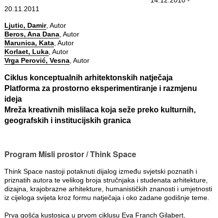
20.11.2011
Ljutic, Damir
, Autor
Beros, Ana Dana
, Autor
Marunica, Kata
, Autor
Korlaet, Luka
, Autor
Vrga Perović, Vesna
, Autor
Ciklus konceptualnih arhitektonskih natječaja
Platforma za prostorno eksperimentiranje i razmjenu
ideja
Mreža kreativnih mislilaca koja seže preko kulturnih,
geografskih i institucijskih granica
Program Misli prostor / Think Space
Think Space nastoji potaknuti dijalog između svjetski poznatih i
priznatih autora te velikog broja stručnjaka i studenata arhitekture,
dizajna, krajobrazne arhitekture, humanističkih znanosti i umjetnosti
iz cijeloga svijeta kroz formu natječaja i oko zadane godišnje teme.
Prva gošća kustosica u prvom ciklusu Eva Franch Gilabert,