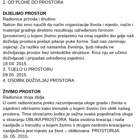
2. OD PLOHE DO PROSTORA
DIJELIMO PROSTOR
Radionice priroda i društvo
Nakon što smo naučili da način organizacije života i mjesto, način i
materijal gradnje direktno rezultiraju određenom formom
(prostorom) u kojem živimo prelazimo na onaj osjetilni dio gdje naš
doživljaj prostora prelazi pitanje puke forme. Sad nas zanimaju
osjećaji. Za razliku od nastamba životinja, ljudi nikada ne
doživljavaju prostor bez simboličke strukture. Kroz nju se učimo
doživljavati i pripadati određenoj zajednici.
18.04. 2015.
3. TIJELO U PROSTORU
09.05. 2015.
4. OSOBNI DOŽIVLJAJ PROSTORA
ŽIVIMO PROSTOR
Radionice moja zbilja
U ovim radionicama preko razumijevanja uloge grada i života u
zajednici otkrivamo kako trenutak u kojem živimo čini oblik našeg
prostora. Time shvaćamo koliko je važna svaka pojedinačna uloga
u stvaranju OBLIKA PROSTORA. Naša osobna kreacija i naše
naslijeđe u trenutku u kojem živimo s drugim osobnim kreacijama i
naslijeđima jest mjesto za život – oblikovana PROSTORiJA.
16. 05. 2015.