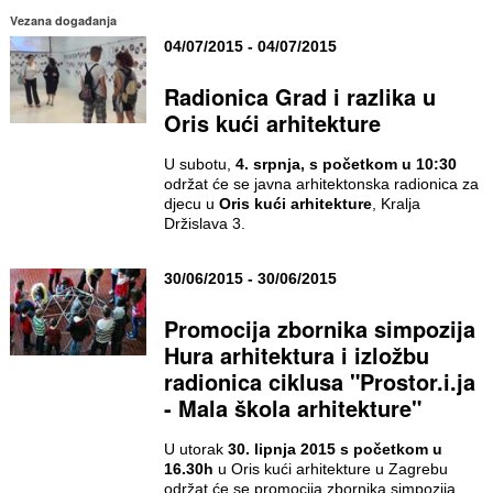
Vezana događanja
04/07/2015 - 04/07/2015
Radionica Grad i razlika u
Oris kući arhitekture
U subotu,
4. srpnja, s početkom u 10:30
održat će se javna arhitektonska radionica za
djecu u
Oris kući arhitekture
, Kralja
Držislava 3.
30/06/2015 - 30/06/2015
Promocija zbornika simpozija
Hura arhitektura i izložbu
radionica ciklusa "Prostor.i.ja
- Mala škola arhitekture"
U utorak
30. lipnja 2015 s početkom u
16.30h
u Oris kući arhitekture u Zagrebu
održat će se promocija zbornika simpozija