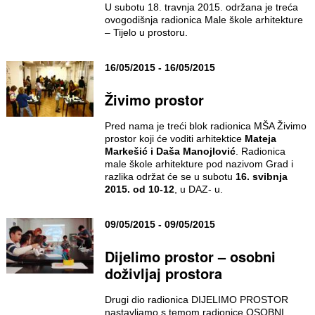
U subotu 18. travnja 2015. održana je treća
ovogodišnja radionica Male škole arhitekture
– Tijelo u prostoru.
16/05/2015 - 16/05/2015
Živimo prostor
Pred nama je treći blok radionica MŠA Živimo
prostor koji će voditi arhitektice
Mateja
Markešić i Daša Manojlović
. Radionica
male škole arhitekture pod nazivom Grad i
razlika održat će se u subotu
16. svibnja
2015. od 10-12
, u DAZ- u.
09/05/2015 - 09/05/2015
Dijelimo prostor – osobni
doživljaj prostora
Drugi dio radionica DIJELIMO PROSTOR
nastavljamo s temom radionice OSOBNI