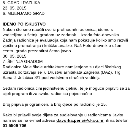
5. GRAD I RAZLIKA
23. 05. 2015.
6. MIJENJAMO GRAD
IDEMO PO ISKUSTVO
Nakon što smo naučili sve iz prethodnih radionica, idemo s
voditeljima u šetnju gradom uz zadatak – izrada foto-dnevnika.
Zadnja radionica je evaluacija koja nam pokazuje koliko smo razvili
vještinu promatranja i kritičke analize. Naš Foto-dnevnik o užem
centru grada prezentirat ćemo javno.
30. 05. 2015.
7. ŠETNJA GRADOM
Radionice Male škole arhitekture namijenjene su djeci školskog
uzrasta održavaju se u Društvu arhitekata Zagreba (DAZ), Trg
Bana J. Jelačića 3/1 pod vodstvom stručnih voditelja.
Sedam radionica čini jedinstvenu cjelinu, te je moguće prijaviti se za
cijeli program ili za svaku radionicu pojedinačno.
Broj prijava je ograničen, a broj djece po radionici je 15.
Kako bi prijavili svoje dijete za sudjelovanje u radionicama javite
nam se se na e-mail adresu
davorka.peric@d-a-z.hr
ili na telefon
01 5509 706
.