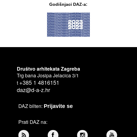
Godišnjaci DAZ-a:
Društvo arhitekata Zagreba
Trg bana Josipa Jelacica 3/1
+385 1 4816151
t
daz@d-a-z.hr
DAZ bilten:
Prijavite se
Prati DAZ na: