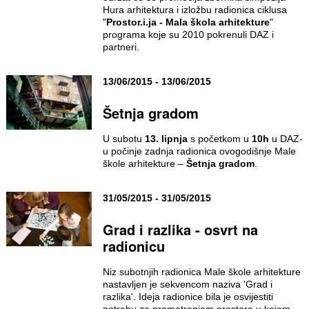
Hura arhitektura i izložbu radionica ciklusa
"
Prostor.i.ja - Mala škola arhitekture
"
programa koje su 2010 pokrenuli DAZ i
partneri.
13/06/2015 - 13/06/2015
Šetnja gradom
U subotu
13. lipnja
s početkom u
10h
u DAZ-
u počinje zadnja radionica ovogodišnje Male
škole arhitekture –
Šetnja gradom
.
31/05/2015 - 31/05/2015
Grad i razlika - osvrt na
radionicu
Niz subotnjih radionica Male škole arhitekture
nastavljen je sekvencom naziva 'Grad i
razlika'. Ideja radionice bila je osvijestiti
potrebu za promatranjem prostora u kojem