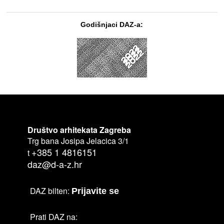
Godišnjaci DAZ-a:
Društvo arhitekata Zagreba
Trg bana Josipa Jelacica 3/1
+385 1 4816151
t
daz@d-a-z.hr
DAZ bilten:
Prijavite se
Prati DAZ na: