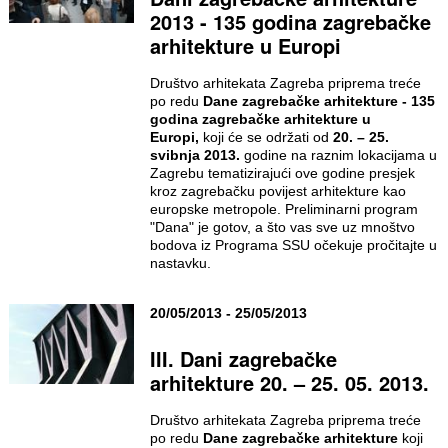
2013 - 135 godina zagrebačke
arhitekture u Europi
Društvo arhitekata Zagreba priprema treće
po redu
Dane zagrebačke arhitekture -
135
godina zagrebačke arhitekture u
Europi,
koji će se održati od
20. – 25.
svibnja 2013.
godine na raznim lokacijama u
Zagrebu tematizirajući ove godine presjek
kroz zagrebačku povijest arhitekture kao
europske metropole. Preliminarni program
"Dana" je gotov, a što vas sve uz mnoštvo
bodova iz Programa SSU očekuje pročitajte u
nastavku.
20/05/2013 - 25/05/2013
III. Dani zagrebačke
arhitekture 20. – 25. 05. 2013.
Društvo arhitekata Zagreba priprema treće
po redu
Dane zagrebačke arhitekture
koji