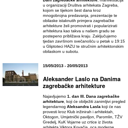
u organizaciji Društva arhitekata Zagreba,
kojom se tijekom šest dana kroz
mnogobrojna predavanja, prezentacije te
obilaske istaknutih primjera zagrebačke
arhitekture želi promovirati i popularizirati
arhitektura kao takva u našem gradu se
postepeno približava kraju. Zaključujemo
tjedan završnom svečanošću u petak u 19:15
u Gliptoteci HAZU te stručnim arhitektonskim
obilaskom u subotu.
15/05/2013 - 20/05/2013
Aleksander Laslo na Danima
zagrebačke arhitekture
Najavljujemo
1. dan III. Dana zagrebačke
arhitekture
, koji će obilježiti zanimljivi pregled
legendarnog
Aleksandra Lasla
koji će nas
provesti kroz Klub inžinirah i arhitektah,
Oktogon, Umjetnički paviljon, Paromlin, TŽV
Gredelj, KuK Vojarne uz crtice iz života
arhitekta Viktora Kovačia, oca moderne