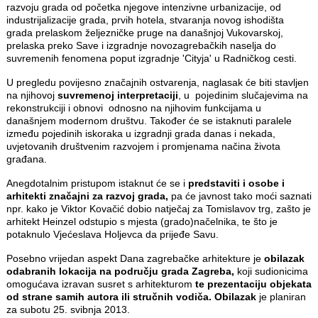
razvoju grada od početka njegove intenzivne urbanizacije, od
industrijalizacije grada, prvih hotela, stvaranja novog ishodišta
grada prelaskom željezničke pruge na današnjoj Vukovarskoj,
prelaska preko Save i izgradnje novozagrebačkih naselja do
suvremenih fenomena poput izgradnje 'Cityja' u Radničkog cesti.
U pregledu povijesno značajnih ostvarenja, naglasak će biti stavljen
na njihovoj
suvremenoj interpretaciji
, u pojedinim slučajevima na
rekonstrukciji i obnovi odnosno na njihovim funkcijama u
današnjem modernom društvu. Također će se istaknuti paralele
između pojedinih iskoraka u izgradnji grada danas i nekada,
uvjetovanih društvenim razvojem i promjenama načina života
građana.
Anegdotalnim pristupom istaknut će se i
predstaviti i osobe i
arhitekti značajni za razvoj grada,
pa će javnost tako moći saznati
npr. kako je Viktor Kovačić dobio natječaj za Tomislavov trg, zašto je
arhitekt Heinzel odstupio s mjesta (grado)načelnika, te što je
potaknulo Vjećeslava Holjevca da prijeđe Savu.
Posebno vrijedan aspekt Dana zagrebačke arhitekture je
obilazak
odabranih lokacija
na području grada Zagreba,
koji sudionicima
omogućava izravan susret s arhitekturom
te prezentaciju objekata
od strane samih autora ili stručnih vodiča. Obilazak
je planiran
za subotu 25. svibnja 2013.