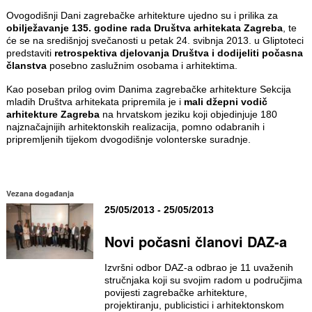
Ovogodišnji Dani zagrebačke arhitekture ujedno su i prilika za
obilježavanje 135. godine rada Društva arhitekata Zagreba
, te
će se na središnjoj svečanosti u petak 24. svibnja 2013. u Gliptoteci
predstaviti
retrospektiva djelovanja Društva i dodijeliti počasna
članstva
posebno zaslužnim osobama i arhitektima.
Kao poseban prilog ovim Danima zagrebačke arhitekture Sekcija
mladih Društva arhitekata pripremila je i
mali džepni vodič
arhitekture Zagreba
na hrvatskom jeziku koji objedinjuje 180
najznačajnijih arhitektonskih realizacija, pomno odabranih i
pripremljenih tijekom dvogodišnje volonterske suradnje.
Vezana događanja
25/05/2013 - 25/05/2013
Novi počasni članovi DAZ-a
Izvršni odbor DAZ-a odbrao je 11 uvaženih
stručnjaka koji su svojim radom u područjima
povijesti zagrebačke arhitekture,
projektiranju, publicistici i arhitektonskom