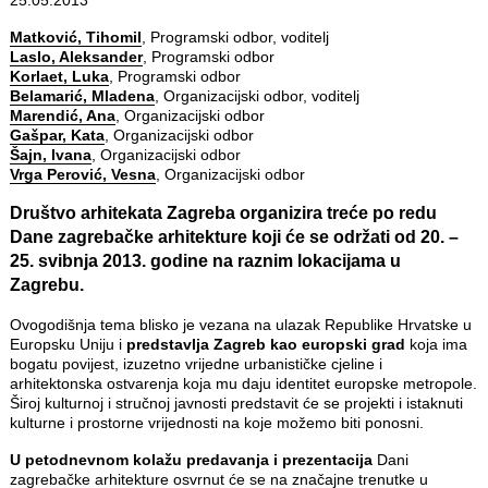
Matković, Tihomil
, Programski odbor, voditelj
Laslo, Aleksander
, Programski odbor
Korlaet, Luka
, Programski odbor
Belamarić, Mladena
, Organizacijski odbor, voditelj
Marendić, Ana
, Organizacijski odbor
Gašpar, Kata
, Organizacijski odbor
Šajn, Ivana
, Organizacijski odbor
Vrga Perović, Vesna
, Organizacijski odbor
Društvo arhitekata Zagreba organizira treće po redu
Dane zagrebačke arhitekture
koji će se održati od 20. –
25. svibnja 2013. godine na raznim lokacijama u
Zagrebu.
Ovogodišnja tema blisko je vezana na ulazak Republike Hrvatske u
Europsku Uniju i
predstavlja Zagreb kao europski grad
koja ima
bogatu povijest, izuzetno vrijedne urbanističke cjeline i
arhitektonska ostvarenja koja mu daju identitet europske metropole.
Široj kulturnoj i stručnoj javnosti predstavit će se projekti i istaknuti
kulturne i prostorne vrijednosti na koje možemo biti ponosni.
U petodnevnom kolažu predavanja i prezentacija
Dani
zagrebačke arhitekture osvrnut će se na značajne trenutke u