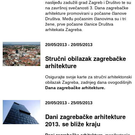
naslijeđu zadužili grad Zagreb i Društvo te su
na završnoj svečanosti 3. Dana zagrebačke
arhitekture promovirani u počasne članove
Društva. Među počasnim članovima su i tri
žene, prve počasne članice Društva
arhitekata Zagreba.
20/05/2013 - 20/05/2013
Stručni obilazak zagrebačke
arhitekture
Osigurajte svoje karte za stručni arhitektonski
obilazak Zagreba, zadnjeg dana ovogodišnjih
Dana zagrebačke arhitekture.
20/05/2013 - 25/05/2013
Dani zagrebačke arhitekture
2013. se bliže kraju
Dani zagrebačke arhitekture
, manifestacija