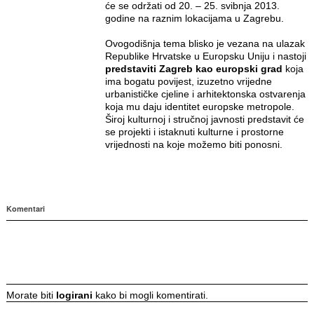
će se održati od 20. – 25. svibnja 2013.
godine na raznim lokacijama u Zagrebu.
Ovogodišnja tema blisko je vezana na ulazak
Republike Hrvatske u Europsku Uniju i nastoji
predstaviti Zagreb kao europski grad
koja
ima bogatu povijest, izuzetno vrijedne
urbanističke cjeline i arhitektonska ostvarenja
koja mu daju identitet europske metropole.
Široj kulturnoj i stručnoj javnosti predstavit će
se projekti i istaknuti kulturne i prostorne
vrijednosti na koje možemo biti ponosni.
Komentari
Morate biti
logirani
kako bi mogli komentirati.