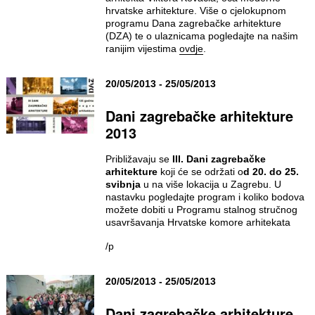
hrvatske arhitekture. Više o cjelokupnom
programu Dana zagrebačke arhitekture
(DZA) te o ulaznicama pogledajte na našim
ranijim vijestima
ovdje
.
20/05/2013 - 25/05/2013
Dani zagrebačke arhitekture
2013
Približavaju se
III. Dani zagrebačke
arhitekture
koji će se održati o
d 20. do 25.
svibnja
u na više lokacija u Zagrebu. U
nastavku pogledajte program i koliko bodova
možete dobiti u Programu stalnog stručnog
usavršavanja Hrvatske komore arhitekata
/p
20/05/2013 - 25/05/2013
Dani zagrebačke arhitekture