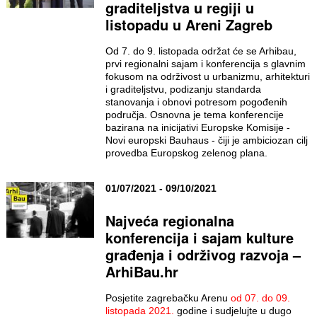
graditeljstva u regiji u
listopadu u Areni Zagreb
Od 7. do 9. listopada održat će se Arhibau,
prvi regionalni sajam i konferencija s glavnim
fokusom na održivost u urbanizmu, arhitekturi
i graditeljstvu, podizanju standarda
stanovanja i obnovi potresom pogođenih
područja. Osnovna je tema konferencije
bazirana na inicijativi Europske Komisije -
Novi europski Bauhaus - čiji je ambiciozan cilj
provedba Europskog zelenog plana.
01/07/2021 - 09/10/2021
Najveća regionalna
konferencija i sajam kulture
građenja i održivog razvoja –
ArhiBau.hr
Posjetite zagrebačku Arenu
od 07. do 09.
listopada 2021.
godine i sudjelujte u dugo