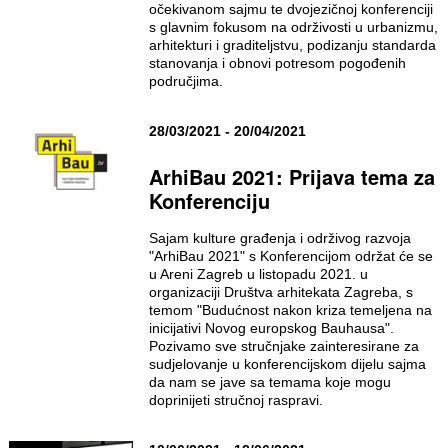
očekivanom sajmu te dvojezičnoj konferenciji
s glavnim fokusom na održivosti u urbanizmu,
arhitekturi i graditeljstvu, podizanju standarda
stanovanja i obnovi potresom pogođenih
područjima.
28/03/2021 - 20/04/2021
ArhiBau 2021: Prijava tema za
Konferenciju
Sajam kulture građenja i održivog razvoja
"ArhiBau 2021" s Konferencijom održat će se
u Areni Zagreb u listopadu 2021. u
organizaciji Društva arhitekata Zagreba, s
temom "Budućnost nakon kriza temeljena na
inicijativi Novog europskog Bauhausa".
Pozivamo sve stručnjake zainteresirane za
sudjelovanje u konferencijskom dijelu sajma
da nam se jave sa temama koje mogu
doprinijeti stručnoj raspravi.