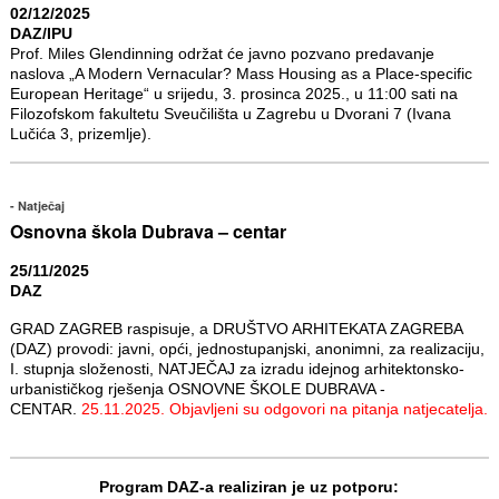
02/12/2025
DAZ/IPU
Prof. Miles Glendinning održat će javno pozvano predavanje
naslova „A Modern Vernacular? Mass Housing as a Place-specific
European Heritage“ u srijedu, 3. prosinca 2025., u 11:00 sati na
Filozofskom fakultetu Sveučilišta u Zagrebu u Dvorani 7 (Ivana
Lučića 3, prizemlje).
Natječaj
Osnovna škola Dubrava – centar
25/11/2025
DAZ
GRAD ZAGREB raspisuje, a DRUŠTVO ARHITEKATA ZAGREBA
(DAZ) provodi: javni, opći, jednostupanjski, anonimni, za realizaciju,
I. stupnja složenosti, NATJEČAJ za izradu idejnog arhitektonsko-
urbanističkog rješenja OSNOVNE ŠKOLE DUBRAVA -
CENTAR.
25.11.2025. Objavljeni su odgovori na pitanja natjecatelja.
Program DAZ-a realiziran je uz potporu: