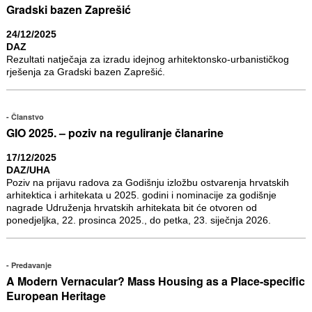
Gradski bazen Zaprešić
24/12/2025
DAZ
Rezultati natječaja za izradu idejnog arhitektonsko-urbanističkog
rješenja za Gradski bazen Zaprešić.
Članstvo
GIO 2025. – poziv na reguliranje članarine
17/12/2025
DAZ/UHA
Poziv na prijavu radova za Godišnju izložbu ostvarenja hrvatskih
arhitektica i arhitekata u 2025. godini i nominacije za godišnje
nagrade Udruženja hrvatskih arhitekata bit će otvoren od
ponedjeljka, 22. prosinca 2025., do petka, 23. siječnja 2026.
Predavanje
A Modern Vernacular? Mass Housing as a Place-specific
European Heritage