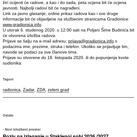
žiri ocijenit će radove, a kao i do sada, peta ocjena bit će ocjena
javnosti. Najbolji radovi bit će nagrađeni.
Link za javno glasanje, online prikaz radova kao i sve druge
informacije bit će objavljene na službenim stranicama Gradionice:
www.gradionica.info
.
U utorak 6. studenog 2020. u 12:00 sati na Poljani Šime Budinića bit
će otvorena izložba radova.
Prijave se šalju na e-mail adresu:
prijava@gradionica.info
s
podacima ime, prezime, struka i telefon. Ukoliko se prijavljuje tim,
navode se podaci za sve članove tima.
Prijave su otvorene do 18. listopada 2020. ili do popunjenja kvote
sudionika.
Tagovi
radionica
,
Zadar
,
ZDA
,
zeleni grad
Ostalo
Novi izložbeni prostor
Poziv na izlaganje u Staklenoj sobi 2026./2027.