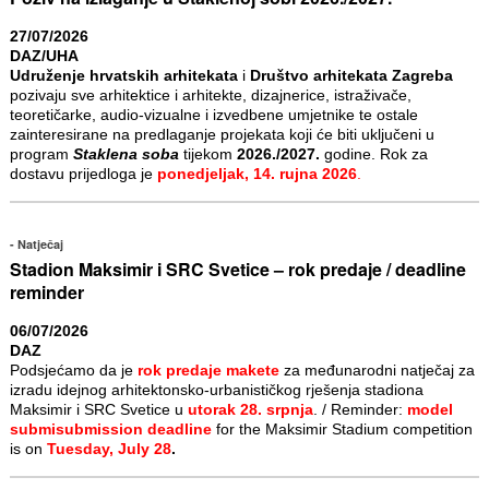
27/07/2026
DAZ/UHA
Udruženje hrvatskih arhitekata
i
Društvo arhitekata Zagreba
pozivaju sve arhitektice i arhitekte, dizajnerice, istraživače,
teoretičarke, audio-vizualne i izvedbene umjetnike te ostale
zainteresirane na predlaganje projekata koji će biti uključeni u
program
Staklena soba
tijekom
2026./2027.
godine. Rok za
dostavu prijedloga je
ponedjeljak, 14. rujna 2026
.
Natječaj
Stadion Maksimir i SRC Svetice – rok predaje / deadline
reminder
06/07/2026
DAZ
Podsjećamo da je
rok predaje makete
za međunarodni natječaj za
izradu idejnog arhitektonsko-urbanističkog rješenja stadiona
Maksimir i SRC Svetice u
utorak 28. srpnja
. / Reminder:
model
submisubmission deadline
for the Maksimir Stadium competition
is on
Tuesday, July 28
.