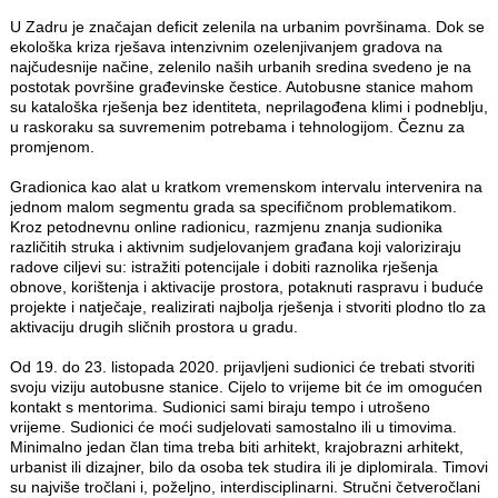
U Zadru je značajan deficit zelenila na urbanim površinama. Dok se
ekološka kriza rješava intenzivnim ozelenjivanjem gradova na
najčudesnije načine, zelenilo naših urbanih sredina svedeno je na
postotak površine građevinske čestice. Autobusne stanice mahom
su kataloška rješenja bez identiteta, neprilagođena klimi i podneblju,
u raskoraku sa suvremenim potrebama i tehnologijom. Čeznu za
promjenom.
Gradionica kao alat u kratkom vremenskom intervalu intervenira na
jednom malom segmentu grada sa specifičnom problematikom.
Kroz petodnevnu online radionicu, razmjenu znanja sudionika
različitih struka i aktivnim sudjelovanjem građana koji valoriziraju
radove ciljevi su: istražiti potencijale i dobiti raznolika rješenja
obnove, korištenja i aktivacije prostora, potaknuti raspravu i buduće
projekte i natječaje, realizirati najbolja rješenja i stvoriti plodno tlo za
aktivaciju drugih sličnih prostora u gradu.
Od 19. do 23. listopada 2020. prijavljeni sudionici će trebati stvoriti
svoju viziju autobusne stanice. Cijelo to vrijeme bit će im omogućen
kontakt s mentorima. Sudionici sami biraju tempo i utrošeno
vrijeme. Sudionici će moći sudjelovati samostalno ili u timovima.
Minimalno jedan član tima treba biti arhitekt, krajobrazni arhitekt,
urbanist ili dizajner, bilo da osoba tek studira ili je diplomirala. Timovi
su najviše tročlani i, poželjno, interdisciplinarni. Stručni četveročlani