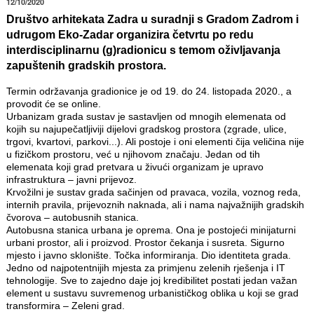
12/10/2020
Društvo arhitekata Zadra u suradnji s Gradom Zadrom i
udrugom Eko-Zadar organizira četvrtu po redu
interdisciplinarnu (g)radionicu s temom oživljavanja
zapuštenih gradskih prostora.
Termin održavanja gradionice je od 19. do 24. listopada 2020., a
provodit će se online.
Urbanizam grada sustav je sastavljen od mnogih elemenata od
kojih su najupečatljiviji dijelovi gradskog prostora (zgrade, ulice,
trgovi, kvartovi, parkovi...). Ali postoje i oni elementi čija veličina nije
u fizičkom prostoru, već u njihovom značaju. Jedan od tih
elemenata koji grad pretvara u živući organizam je upravo
infrastruktura – javni prijevoz.
Krvožilni je sustav grada sačinjen od pravaca, vozila, voznog reda,
internih pravila, prijevoznih naknada, ali i nama najvažnijih gradskih
čvorova – autobusnih stanica.
Autobusna stanica urbana je oprema. Ona je postojeći minijaturni
urbani prostor, ali i proizvod. Prostor čekanja i susreta. Sigurno
mjesto i javno sklonište. Točka informiranja. Dio identiteta grada.
Jedno od najpotentnijih mjesta za primjenu zelenih rješenja i IT
tehnologije. Sve to zajedno daje joj kredibilitet postati jedan važan
element u sustavu suvremenog urbanističkog oblika u koji se grad
transformira – Zeleni grad.