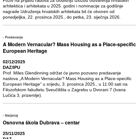
Poziv na prijavu radova za Godišnju izložbu ostvarenja hrvatskih
arhitektica i arhitekata u 2025. godini i nominacije za godišnje
nagrade Udruženja hrvatskih arhitekata bit će otvoren od
ponedjeljka, 22. prosinca 2025., do petka, 23. siječnja 2026.
Predavanje
A Modern Vernacular? Mass Housing as a Place-specific
European Heritage
02/12/2025
DAZ/IPU
Prof. Miles Glendinning održat će javno pozvano predavanje
naslova „A Modern Vernacular? Mass Housing as a Place-specific
European Heritage“ u srijedu, 3. prosinca 2025., u 11:00 sati na
Filozofskom fakultetu Sveučilišta u Zagrebu u Dvorani 7 (Ivana
Lučića 3, prizemlje).
Natječaj
Osnovna škola Dubrava – centar
25/11/2025
DAZ