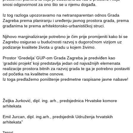
snosi odgovornost za ono što se u njemu događa.
Iz tog razloga upozoravamo na netransparentan odnos Grada
Zagreba prema planiranju i uređenju javnog prostora grada, prema
građanima te prema arhitektonsko-urbanističkoj struci.
Njihovo marginaliziranje potrebno je čim prije promijeniti kako bi se
Zagrebu osigurao u budućnosti razvoj s dugoročnom vizijom uz
podizanje kvalitete života u gradu u kojem živimo.
Prostor ‘Gredelja’ GUP-om Grada Zagreba je predviđen kao
‘gradski projekt’ koji predstavlja jedan od najvažnijih elemenata
realizacije prostora bitnih za razvoj grada te ga je potrebno postaviti
od početka na kvalitetne osnove.
Iz toga predlažemo poništenje predmetne raspisane javne nabave!
Željka Jurković, dipl. ing. arh., predsjednica Hrvatske komore
arhitekata
Emil Jurcan, dipl. ing.arh., predsjednik Udruženja hrvatskih
arhitekata”
Tagovi