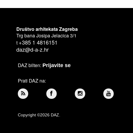
Društvo arhitekata Zagreba
Trg bana Josipa Jelacica 3/1
+385 1 4816151
t
daz@d-a-z.hr
DAZ bilten:
Prijavite se
Prati DAZ na:
Copyright ©2026 DAZ.