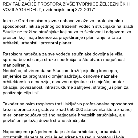
REVITALIZACIJE PROSTORA BIVŠE TVORNICE ŽELJEZNIČKIH
VOZILA ‘GREDELJ’, evidencijski broj:372-2017′.
Iako se Grad raspisom javne nabave zalaže za ‘profesionalnu
sposobnost’, niti za jednog od traženih vodećih stručnjaka na izradi
Studije ne traži se stručnjake koji su za to školovani i odgovorni za
prostor, koji imaju licence za projektiranje i planiranje, a to su
arhitekti, urbanisti i prostorni planeri.
Raspisom natječaja za sve vodeće stručnjake dovoljna je viša
sprema bez isticanja struke i područja, a što otvara mogućnost
manipuliranja.
Neobično, obzirom da se Studijom traži ‘prijedlog koncepta,
smjernice za programski omjer sadržaja, osnovne naznake
arhitektonskih dimenzija, osnovnu orijentaciju i smještaj unutar
lokacije, povezanost, infrastrukturne zahtjeve, strategiju i plan za
postizanje cilja i sl’.
Također se ovim raspisom traži isključivo profesionalna sposobnost
kroz reference za gradove iznad 650 000 stanovnika što u znatnoj
mjeri onemogućava tržišno natjecanje hrvatskih stručnjaka, a u
povlašteni položaj dovodi strane stručnjake.
Napominjemo još jednom da je struka arhitekata, urbanista i
prostornih planera ta koja je educirana za rad u prostoru i koja