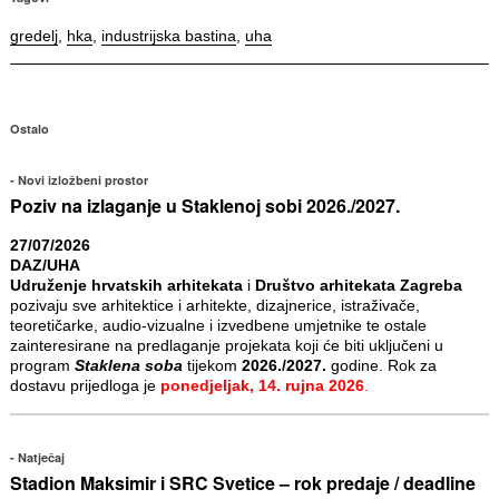
gredelj
,
hka
,
industrijska bastina
,
uha
Ostalo
Novi izložbeni prostor
Poziv na izlaganje u Staklenoj sobi 2026./2027.
27/07/2026
DAZ/UHA
Udruženje hrvatskih arhitekata
i
Društvo arhitekata Zagreba
pozivaju sve arhitektice i arhitekte, dizajnerice, istraživače,
teoretičarke, audio-vizualne i izvedbene umjetnike te ostale
zainteresirane na predlaganje projekata koji će biti uključeni u
program
Staklena soba
tijekom
2026./2027.
godine. Rok za
dostavu prijedloga je
ponedjeljak, 14. rujna 2026
.
Natječaj
Stadion Maksimir i SRC Svetice – rok predaje / deadline