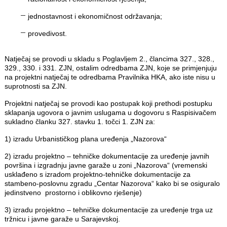
jednostavnost i ekonomičnost održavanja;
provedivost.
Natječaj se provodi u skladu s Poglavljem 2., člancima 327., 328.,
329., 330. i 331. ZJN, ostalim odredbama ZJN, koje se primjenjuju
na projektni natječaj te odredbama Pravilnika HKA, ako iste nisu u
suprotnosti sa ZJN.
Projektni natječaj se provodi kao postupak koji prethodi postupku
sklapanja ugovora o javnim uslugama u dogovoru s Raspisivačem
sukladno članku 327. stavku 1. točci 1. ZJN za:
1) izradu Urbanističkog plana uređenja „Nazorova“
2) izradu projektno – tehničke dokumentacije za uređenje javnih
površina i izgradnju javne garaže u zoni „Nazorova“ (vremenski
usklađeno s izradom projektno-tehničke dokumentacije za
stambeno-poslovnu zgradu „Centar Nazorova“ kako bi se osiguralo
jedinstveno prostorno i oblikovno rješenje)
3) izradu projektno – tehničke dokumentacije za uređenje trga uz
tržnicu i javne garaže u Sarajevskoj.