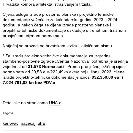
Hrvatska komora arhitekta istraživanjem tržišta.
Cijena usluge izrade prostorno planske i projektno tehničke
dokumentacije važeća je za kalendarske godine 2023. i 2024.
godinu, a nakon čega se cijena izrade prostorno planske i
projektno-tehničke dokumentacije usklađuje s trenutnom tržišnom
prosječnom cijenom norma sata.
Natječaj se provodi na hrvatskom jeziku i latiničnom pismu.
* Za izradu projektno-tehničke dokumentacije za izgradnju
stambeno-poslovne zgrade „Centar Nazorova“ potrebna je srednja
vrijednost od
31.573 Norma sati
. Prema prosječnoj tržišnoj cijeni
norma sata od 29,53 eur/222,49kn aktualnoj u lipnju 2023. cijena
izrade projektno-tehničke dokumentacije iznosi
932.350,00 eur /
7.024.791,08 kn bez PDV-a
.
Detaljnije na stranicama
UHA-e
.
Tagovi
karlovac
,
natječaj
,
uha