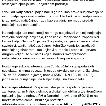
stručnjake specijaliste u pojedinom području.
Svaki od Natjecatelja, pojedinac ili grupa, ima pravo sudjelovanja na
ovom natječaju samo s jednim radom. Osobe koje su sudjelovale u
izradi nekog natječajnog rada kao suradnici ne mogu predati
natječajni rad samostalno.
Na natječaju kao natjecatelji ne mogu sudjelovati voditelj natječaja,
zamjenik voditelja natječaja, zaposlenici Raspisivača, zaposlenici
Provoditelja, članovi Ocjenjivačkog suda, zamjenici članova, stručni
savjetnici, tajnik natječaja, članovi tehničke komisije, izrađivači
natječajnog elaborata, kao i njihovi suradnici i srodnici u prvom i
drugom koljenu te svi ostali koji bi narušili ravnopravnost
natjecatelja ili neovisno odlučivanje Ocjenjivačkog suda.
Postojanje sukoba interesa između Naručitelja i gospodarskih
subjekata i s njima povezanih osoba utvrđuje se prema člancima
75. do 83. Zakona o javnoj nabavi (ZJN – NN 120/16,114/22) i
jednako se primjenjuje i na Natjecatelje i na Ponuditelje.
Natječajni elaborat
Raspisivač stavlja na raspolaganje svim
zainteresiranim Natjecateljima, u digitalnom obliku u Elektroničkom
oglasniku javne nabave RH u Narodnim novinama (EOJN) te na
mrežnim stranicama Udruženja hrvatskih
arhitekata
www.uha.hr
putem poveznice:
https://bit.ly/48WOYDk
.