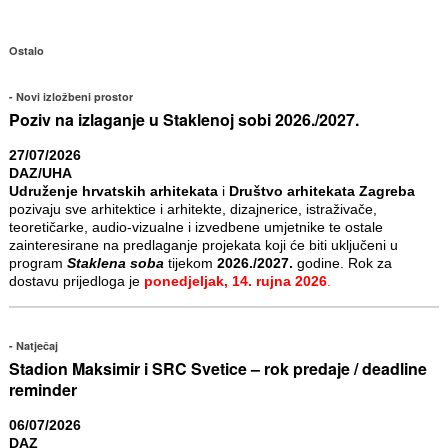
Ostalo
Novi izložbeni prostor
Poziv na izlaganje u Staklenoj sobi 2026./2027.
27/07/2026
DAZ/UHA
Udruženje hrvatskih arhitekata
i
Društvo arhitekata Zagreba
pozivaju sve arhitektice i arhitekte, dizajnerice, istraživače,
teoretičarke, audio-vizualne i izvedbene umjetnike te ostale
zainteresirane na predlaganje projekata koji će biti uključeni u
program
Staklena soba
tijekom
2026./2027.
godine. Rok za
dostavu prijedloga je
ponedjeljak, 14. rujna 2026
.
Natječaj
Stadion Maksimir i SRC Svetice – rok predaje / deadline
reminder
06/07/2026
DAZ