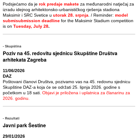
Podsjećamo da je
rok predaje makete
za međunarodni natječaj za
izradu idejnog arhitektonsko-urbanističkog rješenja stadiona
Maksimir i SRC Svetice u
utorak 28. srpnja
. / Reminder:
model
submisubmission deadline
for the Maksimir Stadium competition
is on
Tuesday, July 28
.
Skupština
Poziv na 45. redovitu sjednicu Skupštine Društva
arhitekata Zagreba
11/06/2026
DAZ
Poštovani članovi Društva, pozivamo vas na 45. redovnu sjednicu
Skupštine DAZ-a koja će se održati 25. lipnja 2026. godine s
početkom u 18 sati.
Objavi je priložena i uplatnica za članarinu za
2026. godinu.
Rezultati
Javni park Šestine
29/01/2026