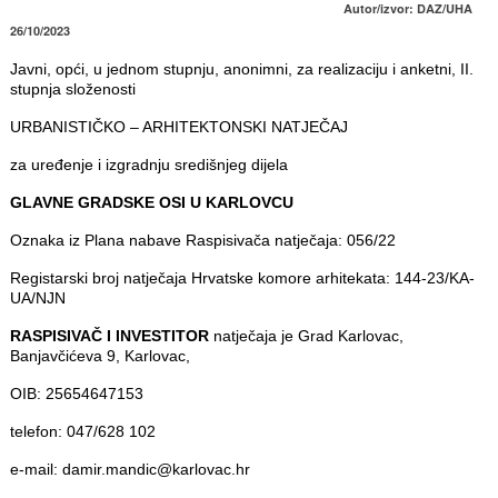
Autor/izvor: DAZ/UHA
26/10/2023
Javni, opći, u jednom stupnju, anonimni, za realizaciju i anketni, II.
stupnja složenosti
URBANISTIČKO – ARHITEKTONSKI NATJEČAJ
za uređenje i izgradnju središnjeg dijela
GLAVNE GRADSKE OSI U KARLOVCU
Oznaka iz Plana nabave Raspisivača natječaja: 056/22
Registarski broj natječaja Hrvatske komore arhitekata: 144-23/KA-
UA/NJN
RASPISIVAČ I INVESTITOR
natječaja je Grad Karlovac,
Banjavčićeva 9, Karlovac,
OIB: 25654647153
telefon: 047/628 102
e-mail: damir.mandic@karlovac.hr