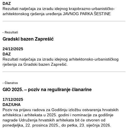
DAZ
Rezultati natječaja za izradu idejnog krajobrazno-urbanističko-
arhitektonskog rješenja uređenja JAVNOG PARKA ŠESTINE
Rezultati
Gradski bazen Zaprešić
24/12/2025
DAZ
Rezultati natječaja za izradu idejnog arhitektonsko-urbanističkog
rješenja za Gradski bazen Zaprešić.
Članstvo
GIO 2025. – poziv na reguliranje članarine
17/12/2025
DAZ/UHA
Poziv na prijavu radova za Godišnju izložbu ostvarenja hrvatskih
arhitektica i arhitekata u 2025. godini i nominacije za godišnje
nagrade Udruženja hrvatskih arhitekata bit će otvoren od
ponedjeljka, 22. prosinca 2025., do petka, 23. siječnja 2026.