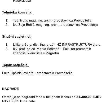
Raspisivača
Tehnička komisija:
Tea Truta, mag. ing. arch.- predstavnica Provoditelja
Iva Žaja Bočić, mag. ing. arch.- predstavnica Provoditelja
Stručni savjetnici:
Ljiljana Berc, dipl. ing. građ.- HŽ INFRASTRUKTURA d.o.o.
Izv. prof. dr. sc. Marko Šoštarić – Fakultet prometnih
znanosti Sveučilišta u Zagrebu
Tajnik natječaja:
Luka Lipšinić, ovl.arh.- predstavnik Provoditelja
NAGRADE
Određuje se nagradni fond u ukupnom iznosu od
84.300,00 EUR
/
635.158,35 kuna neto.