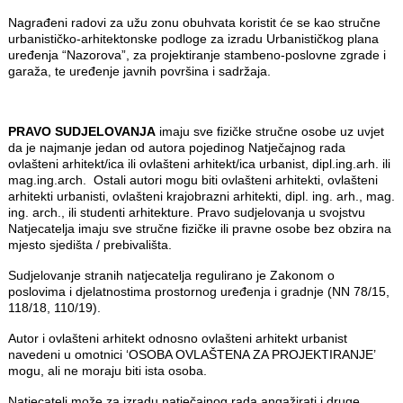
Nagrađeni radovi za užu zonu obuhvata koristit će se kao stručne
urbanističko-arhitektonske podloge za izradu Urbanističkog plana
uređenja “Nazorova”, za projektiranje stambeno-poslovne zgrade i
garaža, te uređenje javnih površina i sadržaja.
PRAVO SUDJELOVANJA
imaju sve fizičke stručne osobe uz uvjet
da je najmanje jedan od autora pojedinog Natječajnog rada
ovlašteni arhitekt/ica ili ovlašteni arhitekt/ica urbanist, dipl.ing.arh. ili
mag.ing.arch. Ostali autori mogu biti ovlašteni arhitekti, ovlašteni
arhitekti urbanisti, ovlašteni krajobrazni arhitekti, dipl. ing. arh., mag.
ing. arch., ili studenti arhitekture. Pravo sudjelovanja u svojstvu
Natjecatelja imaju sve stručne fizičke ili pravne osobe bez obzira na
mjesto sjedišta / prebivališta.
Sudjelovanje stranih natjecatelja regulirano je Zakonom o
poslovima i djelatnostima prostornog uređenja i gradnje (NN 78/15,
118/18, 110/19).
Autor i ovlašteni arhitekt odnosno ovlašteni arhitekt urbanist
navedeni u omotnici ‘OSOBA OVLAŠTENA ZA PROJEKTIRANJE’
mogu, ali ne moraju biti ista osoba.
Natjecatelj može za izradu natječajnog rada angažirati i druge