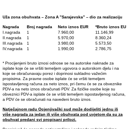
Uža zona obuhvata – Zona A ”Sarajevska” – dio za realizaciju
Nagrada
Broj nagrada
Neto iznos EUR
*Bruto iznos 
I.nagrada
1
7.960,00
11.146,99
II.nagrada
1
5.970,00
8.360,24
III.nagrada
1
3.980,00
5.573,50
IV.nagrada
1
1.990,00
2.786,75
* Procijenjeni bruto iznosi odnose se na autorske naknade za
isplate koje će se vršiti temeljem ugovora o autorskom djelu i na
koje se obračunavaju porez i doprinosi sukladno važećim
propisima. Za pravne osobe isplate će se vršiti temeljem
ispostavljenog računa za neto iznos, pri čemu će se za obveznike
PDV-a na neto iznos obračunati PDV. Za fizičke osobe koje su
obveznici PDV-a isplate će se vršiti temeljem ispostavljenog računa,
a PDV će se obračunati na navedeni bruto iznos.
Natječajnom radu Ocjenjivački sud može dodijeliti jednu ili
više nagrada za jedan ili više obuhvata pod uvjetom da su za
obuhvat predani svi propisani prilozi.