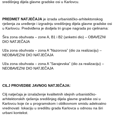
središnjeg dijela glavne gradske osi u Karlovcu.
PREDMET NATJEČAJA
je izrada urbanističko-arhitektonskog
rješenja za uređenje i izgradnju središnjeg dijela glavne gradske osi
u Karlovcu. Predviđena je dodjela tri grupe nagrada po cjelinama:
Šira zona obuhvata – zone A, B1 i B2 (anketni dio) – OBAVEZNI
DIO NATJEČAJA
Uža zona obuhvata – zona A ”Nazorova” (dio za realizaciju) –
NEOBAVEZNI DIO NATJEČAJA
Uža zona obuhvata – zona A ”Sarajevska” (dio za realizaciju) –
NEOBAVEZNI DIO NATJEČAJA
CILJ PROVEDBE JAVNOG NATJEČAJA:
Cilj natječaja je iznalaženje kvalitetnih idejnih urbanističko-
arhitektonskih rješenja središnjeg dijela glavne gradske osi u
Karlovcu koje će u programskom i oblikovnom smislu adekvatno
vrednovati lokaciju u središtu grada Karlovca u odnosu na širi
urbani kontekst.