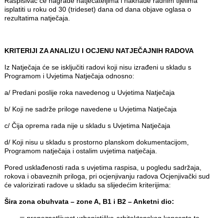
Raspisivač će nagrade natjecateljima i naknade radnim tijelima
isplatiti u roku od 30 (trideset) dana od dana objave oglasa o
rezultatima natječaja.
KRITERIJI ZA ANALIZU I OCJENU NATJEČAJNIH RADOVA
Iz Natječaja će se isključiti radovi koji nisu izrađeni u skladu s
Programom i Uvjetima Natječaja odnosno:
a/ Predani poslije roka navedenog u Uvjetima Natječaja
b/ Koji ne sadrže priloge navedene u Uvjetima Natječaja
c/ Čija oprema rada nije u skladu s Uvjetima Natječaja
d/ Koji nisu u skladu s prostorno planskom dokumentacijom,
Programom natječaja i ostalim uvjetima natječaja.
Pored usklađenosti rada s uvjetima raspisa, u pogledu sadržaja,
rokova i obaveznih priloga, pri ocjenjivanju radova Ocjenjivački sud
će valorizirati radove u skladu sa slijedećim kriterijima:
Šira zona obuhvata – zone A, B1 i B2 – Anketni dio:
prepoznatljivost urbanističko-arhitektonskog koncepta te