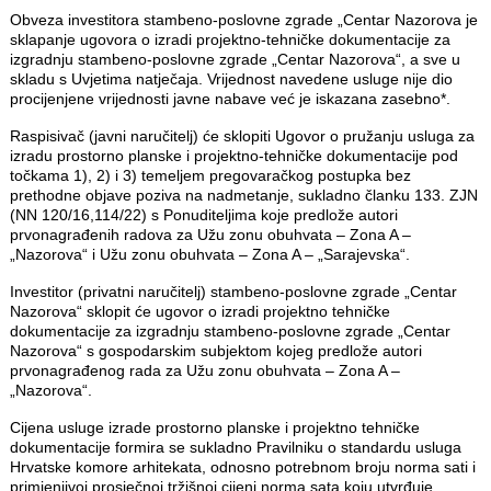
Obveza investitora stambeno-poslovne zgrade „Centar Nazorova je
sklapanje ugovora o izradi projektno-tehničke dokumentacije za
izgradnju stambeno-poslovne zgrade „Centar Nazorova“, a sve u
skladu s Uvjetima natječaja. Vrijednost navedene usluge nije dio
procijenjene vrijednosti javne nabave već je iskazana zasebno*.
Raspisivač (javni naručitelj) će sklopiti Ugovor o pružanju usluga za
izradu prostorno planske i projektno-tehničke dokumentacije pod
točkama 1), 2) i 3) temeljem pregovaračkog postupka bez
prethodne objave poziva na nadmetanje, sukladno članku 133. ZJN
(NN 120/16,114/22) s Ponuditeljima koje predlože autori
prvonagrađenih radova za Užu zonu obuhvata – Zona A –
„Nazorova“ i Užu zonu obuhvata – Zona A – „Sarajevska“.
Investitor (privatni naručitelj) stambeno-poslovne zgrade „Centar
Nazorova“ sklopit će ugovor o izradi projektno tehničke
dokumentacije za izgradnju stambeno-poslovne zgrade „Centar
Nazorova“ s gospodarskim subjektom kojeg predlože autori
prvonagrađenog rada za Užu zonu obuhvata – Zona A –
„Nazorova“.
Cijena usluge izrade prostorno planske i projektno tehničke
dokumentacije formira se sukladno Pravilniku o standardu usluga
Hrvatske komore arhitekata, odnosno potrebnom broju norma sati i
primjenjivoj prosječnoj tržišnoj cijeni norma sata koju utvrđuje