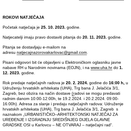
ROKOVI NATJEČAJA
Početak natječaja je
25. 10. 2023.
godine.
Natjecatelji imaju pravo dostaviti pitanja do
20. 11. 2023.
godine.
Pitanja se dostavljaju e‐mailom na
adresu
natjecajnazorovakarlovac@gmail.com
.
Pisani odgovori bit će objavljeni u Elektroničkom oglasniku javne
nabave RH u Narodnim novinama (EOJN), i na
www.uha.hr
do
1.
12. 2023.
godine.
Rok predaje natječajnih radova je
20. 2. 2024.
godine do
16:00 h,
u
Udruženju hrvatskih arhitekata (UHA), Trg bana J. Jelačića 3/1,
Zagreb, bez obzira na način dostave
(r
adovi se mogu predavati
radnim danom 10:00-12:00h, te 19.2.2024. i 20.2.2024. 09:00-
16:00h). Adresa za slanje i predaju natječajnih radova: Udruženje
hrvatskih arhitekata (UHA), Trg bana J. Jelačića 3/1, Zagreb s
naznakom „URBANISTIČKO–ARHITEKTONSKI NATJEČAJ ZA
UREĐENJE I IZGRADNJU SREDIŠNJEG DIJELA GLAVNE
GRADSKE OSI u Karlovcu – NE OTVARAJ – natječajni rad“.