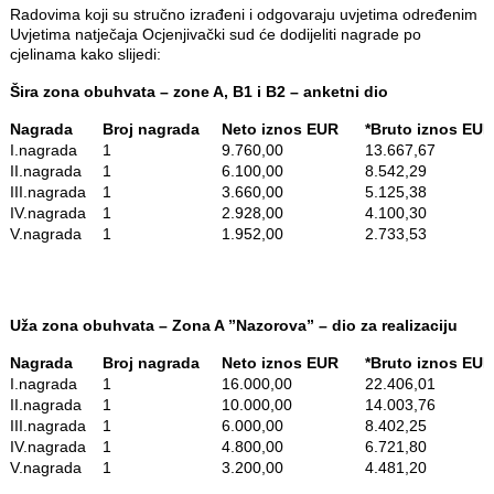
Radovima koji su stručno izrađeni i odgovaraju uvjetima određenim
Uvjetima natječaja Ocjenjivački sud će dodijeliti nagrade po
cjelinama kako slijedi:
Šira zona obuhvata – zone A, B1 i B2 – anketni dio
Nagrada
Broj nagrada
Neto iznos EUR
*Bruto iznos 
I.nagrada
1
9.760,00
13.667,67
II.nagrada
1
6.100,00
8.542,29
III.nagrada
1
3.660,00
5.125,38
IV.nagrada
1
2.928,00
4.100,30
V.nagrada
1
1.952,00
2.733,53
Uža zona obuhvata – Zona A ”Nazorova” – dio za realizaciju
Nagrada
Broj nagrada
Neto iznos EUR
*Bruto iznos 
I.nagrada
1
16.000,00
22.406,01
II.nagrada
1
10.000,00
14.003,76
III.nagrada
1
6.000,00
8.402,25
IV.nagrada
1
4.800,00
6.721,80
V.nagrada
1
3.200,00
4.481,20