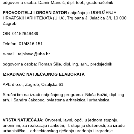
odgovorna osoba: Damir Mandić, dipl. teol., gradonačelnik
PROVODITELJ I ORGANIZATOR
natječaja je UDRUŽENJE
HRVATSKIH ARHITEKATA (UHA), Trg bana J. Jelačića 3/I, 10 000
Zagreb,
OIB: 01152649489
Telefon: 01/4816 151
e-mail: tajnistvo@uha.hr
odgovorna osoba: Roman Šilje, dipl. ing. arh., predsjednik
IZRAĐIVAČ NATJEČAJNOG ELABORATA
APE d.o.o., Zagreb, Ozaljska 61
Stručni tim na izradi natječajnog programa: Nikša Božić, dipl. ing.
arh. i Sandra Jakopec, ovlaštena arhitektica i urbanistica
VRSTA NATJEČAJA:
Otvoreni, javni, opći, u jednom stupnju,
anonimni, za realizaciju i anketni, II. stupnja složenosti, za izradu
urbanističko – arhitektonskog rješenja uređenja i izgradnje