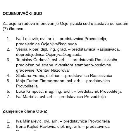
OCJENJIVAČKI SUD
Za ocjenu radova imenovan je Ocjenjivački sud u sastavu od sedam
(7) članova:
Iva Letilović, ovl. arh. – predstavnica Provoditelja,
predsjednica Ocjenjivačkog suda
Vesna Ribar, dipl. ing. građ. – predstavnica Raspisivača,
dopredsjednica Ocjenjivačkog suda
Tomislav Ćurković, ovl. arh. – predstavnik Raspisivača
predložen od strane investitora stambeno-poslovne
građevine ”Centar Nazorova”
Slađana Fumić, dipl. iur. – predstavnica Raspisivača
Maja Furlan Zimmermann, ovl. arh. – predstavnica
Provoditelja
Luka Krmpotić, mag. ing. arch. – predstavnik Provoditelja
Iva Martinis, ovl. arh. – predstavnica Provoditelja
Zamjenice člana OS-a:
Iva Mlinarević, ovl. arh. – predstavnica Provoditelja
Irena Kajfeš-Pavlović, dipl. ing. arh. – predstavnica