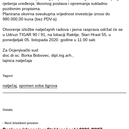
rješenja uređenja, likovnog postava i opremanja sukladno
pozitivnim propisima.
Planirana okvirna sveukupna vrijednost investicije iznosi do
980.000,00 kuna (bez PDV-a).
Otvorenje izložbe natječajnih radova i javna rasprava održat će se
u Udruzi TIGAR 90 / 91, na lokaciji Rakitje, Stari Hrast 55, u
ponedjeljak 05. listopada 2020. godine u 11.00 sati.
Za Ocjenjivački sud:
doc.dr.sc. Borka Bobovec, dipl.ing.arh.,
tajnica natječaja
Tagovi
natječaj
,
spomen soba tigrova
Ostalo
Novi izložbeni prostor