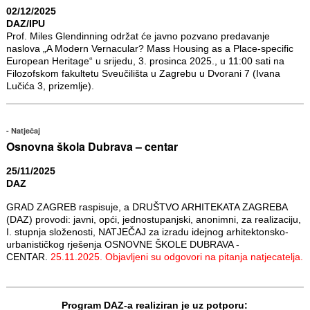
02/12/2025
DAZ/IPU
Prof. Miles Glendinning održat će javno pozvano predavanje
naslova „A Modern Vernacular? Mass Housing as a Place-specific
European Heritage“ u srijedu, 3. prosinca 2025., u 11:00 sati na
Filozofskom fakultetu Sveučilišta u Zagrebu u Dvorani 7 (Ivana
Lučića 3, prizemlje).
Natječaj
Osnovna škola Dubrava – centar
25/11/2025
DAZ
GRAD ZAGREB raspisuje, a DRUŠTVO ARHITEKATA ZAGREBA
(DAZ) provodi: javni, opći, jednostupanjski, anonimni, za realizaciju,
I. stupnja složenosti, NATJEČAJ za izradu idejnog arhitektonsko-
urbanističkog rješenja OSNOVNE ŠKOLE DUBRAVA -
CENTAR.
25.11.2025. Objavljeni su odgovori na pitanja natjecatelja.
Program DAZ-a realiziran je uz potporu: