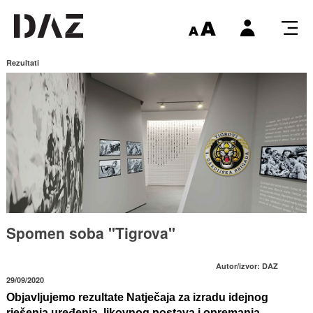
Rezultati
Spomen soba "Tigrova"
Autor/izvor: DAZ
29/09/2020
Objavljujemo rezultate Natječaja za izradu idejnog
rješenja uređenja, likovnog postava i opremanja