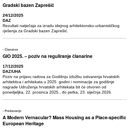
Gradski bazen Zaprešić
24/12/2025
DAZ
Rezultati natječaja za izradu idejnog arhitektonsko-urbanističkog
rješenja za Gradski bazen Zaprešić.
Članstvo
GIO 2025. – poziv na reguliranje članarine
17/12/2025
DAZ/UHA
Poziv na prijavu radova za Godišnju izložbu ostvarenja hrvatskih
arhitektica i arhitekata u 2025. godini i nominacije za godišnje
nagrade Udruženja hrvatskih arhitekata bit će otvoren od
ponedjeljka, 22. prosinca 2025., do petka, 23. siječnja 2026.
Predavanje
A Modern Vernacular? Mass Housing as a Place-specific
European Heritage