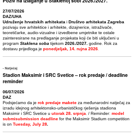
Poziv na izlaganje u Staklenoj sobi 2026./2027.
27/07/2026
DAZ/UHA
Udruženje hrvatskih arhitekata
i
Društvo arhitekata Zagreba
pozivaju sve arhitektice i arhitekte, dizajnerice, istraživače,
teoretičarke, audio-vizualne i izvedbene umjetnike te ostale
zainteresirane na predlaganje projekata koji će biti uključeni u
program
Staklena soba
tijekom
2026./2027.
godine. Rok za
dostavu prijedloga je
ponedjeljak, 14. rujna 2026
.
Natječaj
Stadion Maksimir i SRC Svetice – rok predaje / deadline
reminder
06/07/2026
DAZ
Podsjećamo da je
rok predaje makete
za međunarodni natječaj za
izradu idejnog arhitektonsko-urbanističkog rješenja stadiona
Maksimir i SRC Svetice u
utorak 28. srpnja
. / Reminder:
model
submisubmission deadline
for the Maksimir Stadium competition
is on
Tuesday, July 28
.