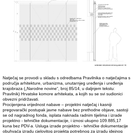
Natječaj se provodi u skladu s odredbama Pravilnika o natječajima s
područja arhitekture, urbanizma, unutarnjeg uređenja i uređenja
krajobraza („Narodne novine“, broj 85/14, u daljnjem tekstu:
Pravilnik) Hrvatske komore arhitekata, a kojih su se svi sudionici
obvezni pridržavati.
Procijenjena vrijednost nabave – projektni natječaj i kasniji
pregovarački postupak javne nabave bez prethodne objave, sastoji
se od nagradnog fonda, isplata naknada radnim tijelima i izrade
projektno - tehničke dokumentacije, i iznosi ukupno 109.885,17
kuna bez PDV-a. Usluga izrade projektno - tehničke dokumentacije
obuhvaća izradu cjelovitog projekta potrebnog za izradu idejnog