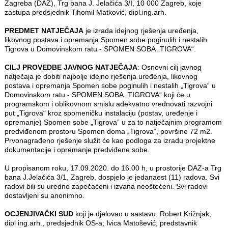
Zagreba (DAZ), Trg bana J. Jelačića 3/I, 10 000 Zagreb, koje
zastupa predsjednik Tihomil Matković, dipl.ing.arh.
PREDMET NATJEČAJA
je izrada idejnog rješenja uređenja,
likovnog postava i opremanja Spomen sobe poginulih i nestalih
Tigrova u Domovinskom ratu - SPOMEN SOBA „TIGROVA“.
CILJ PROVEDBE JAVNOG NATJEČAJA
: Osnovni cilj javnog
natječaja je dobiti najbolje idejno rješenja uređenja, likovnog
postava i opremanja Spomen sobe poginulih i nestalih „Tigrova“ u
Domovinskom ratu - SPOMEN SOBA „TIGROVA“ koji će u
programskom i oblikovnom smislu adekvatno vrednovati razvojni
put „Tigrova“ kroz spomeničku instalaciju (postav, uređenje i
opremanje) Spomen sobe „Tigrova“ u za to natječajnim programom
predviđenom prostoru Spomen doma „Tigrova“, površine 72 m2.
Prvonagrađeno rješenje služit će kao podloga za izradu projektne
dokumentacije i opremanje predviđene sobe.
U propisanom roku, 17.09.2020. do 16.00 h, u prostorije DAZ-a Trg
bana J.Jelačića 3/1, Zagreb, dospjelo je jedanaest (11) radova. Svi
radovi bili su uredno zapečaćeni i izvana neoštećeni. Svi radovi
dostavljeni su anonimno.
OCJENJIVAČKI SUD
koji je djelovao u sastavu: Robert Križnjak,
dipl ing.arh., predsjednik OS-a; Ivica Matošević, predstavnik