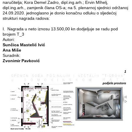
naručitelja; Kora Demel Zadro, dipl.ing.arh.; Ervin MIhelj,
dipl.ing.arh., zamjenik člana OS-a; na 5. plenarnoj sjednici održanoj
24.09.2020. jednoglasno je donio konačnu odluku o sljedećoj
strukturi nagrada radova:
I. Nagrada u neto iznosu 13.500,00 kn dodjeljuje se radu pod
brojem T_3
Autori:
Sunčica Mastelić Ivić
Ana Miše
Suradnik:
Zvonimir Pavković