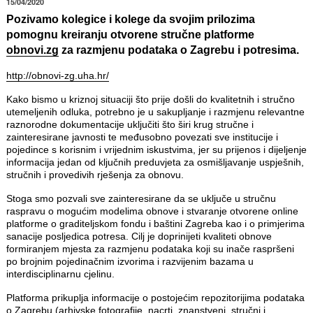
15/04/2020
Pozivamo kolegice i kolege da svojim prilozima
pomognu kreiranju otvorene stručne platforme
obnovi.zg
za razmjenu podataka o Zagrebu i potresima.
http://obnovi-zg.uha.hr/
Kako bismo u kriznoj situaciji što prije došli do kvalitetnih i stručno
utemeljenih odluka, potrebno je u sakupljanje i razmjenu relevantne
raznorodne dokumentacije uključiti što širi krug stručne i
zainteresirane javnosti te međusobno povezati sve institucije i
pojedince s korisnim i vrijednim iskustvima, jer su prijenos i dijeljenje
informacija jedan od ključnih preduvjeta za osmišljavanje uspješnih,
stručnih i provedivih rješenja za obnovu.
Stoga smo pozvali sve zainteresirane da se uključe u stručnu
raspravu o mogućim modelima obnove i stvaranje otvorene online
platforme o graditeljskom fondu i baštini Zagreba kao i o primjerima
sanacije posljedica potresa. Cilj je doprinijeti kvaliteti obnove
formiranjem mjesta za razmjenu podataka koji su inače raspršeni
po brojnim pojedinačnim izvorima i razvijenim bazama u
interdisciplinarnu cjelinu.
Platforma prikuplja informacije o postojećim repozitorijima podataka
o Zagrebu (arhivske fotografije, nacrti, znanstveni, stručni i