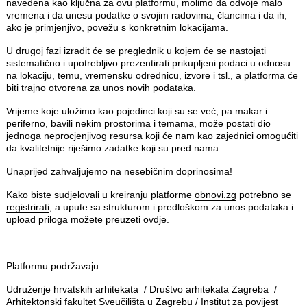
navedena kao ključna za ovu platformu, molimo da odvoje malo
vremena i da unesu podatke o svojim radovima, člancima i da ih,
ako je primjenjivo, povežu s konkretnim lokacijama.
U drugoj fazi izradit će se preglednik u kojem će se nastojati
sistematično i upotrebljivo prezentirati prikupljeni podaci u odnosu
na lokaciju, temu, vremensku odrednicu, izvore i tsl., a platforma će
biti trajno otvorena za unos novih podataka.
Vrijeme koje uložimo kao pojedinci koji su se već, pa makar i
periferno, bavili nekim prostorima i temama, može postati dio
jednoga neprocjenjivog resursa koji će nam kao zajednici omogućiti
da kvalitetnije riješimo zadatke koji su pred nama.
Unaprijed zahvaljujemo na nesebičnim doprinosima!
Kako biste sudjelovali u kreiranju platforme
obnovi.zg
potrebno se
registrirati
, a upute sa strukturom i predloškom za unos podataka i
upload priloga možete preuzeti
ovdje
.
Platformu podržavaju:
Udruženje hrvatskih arhitekata / Društvo arhitekata Zagreba /
Arhitektonski fakultet Sveučilišta u Zagrebu / Institut za povijest