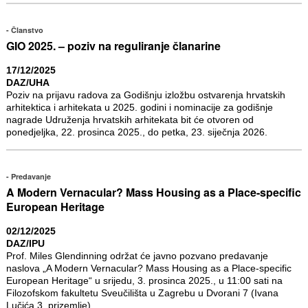
Članstvo
GIO 2025. – poziv na reguliranje članarine
17/12/2025
DAZ/UHA
Poziv na prijavu radova za Godišnju izložbu ostvarenja hrvatskih
arhitektica i arhitekata u 2025. godini i nominacije za godišnje
nagrade Udruženja hrvatskih arhitekata bit će otvoren od
ponedjeljka, 22. prosinca 2025., do petka, 23. siječnja 2026.
Predavanje
A Modern Vernacular? Mass Housing as a Place-specific
European Heritage
02/12/2025
DAZ/IPU
Prof. Miles Glendinning održat će javno pozvano predavanje
naslova „A Modern Vernacular? Mass Housing as a Place-specific
European Heritage“ u srijedu, 3. prosinca 2025., u 11:00 sati na
Filozofskom fakultetu Sveučilišta u Zagrebu u Dvorani 7 (Ivana
Lučića 3, prizemlje).