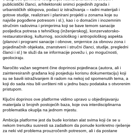
publicistički članci, arhitektonski snimci pojedinih zgrada i
urbanističkih sklopova, podaci iz istraživanja – radni materijali i
gotove studije, realizirani i planirani projekti u zonama koje su
najviše pogođene potresom i sl.), kao i o domaćim i inozemnim
stručnim radovima i primjerima koji se bave temom sanacije
posljedica potresa s tehničkog (inženjerskog), konzervatorsko-
restauratorskog, kulturnog, sociološkog i antropološkog aspekta
(planovi i programi sanacije i obnove, smjernice za obnovu zona i
pojedinačnih objekata, znanstveni i stručni članci, studije, pregledni
članci i sl.) te služi da se informacije povežu i, po mogućnosti,
geolociraju.
Naročito važan segment čine doprinosi pojedinaca (autora, ali i
zainteresiranih građana koji posjeduju korisnu dokumentaciju) koji
su se bavili istraživanjem ili radom na nekoj od spomenutih tema, a
koji do sada nisu bili uvršteni niti u jednu bazu podataka s otvorenim
pristupom.
Ključni doprinos ove platforme vidimo upravo u objedinjavanju
materijala iz brojnih postojećih baza, koje ova interdisciplinarna
problematika okuplja na jednom mjestu.
Ambicija platforme jest da bude koristan alat svima koji će se u
nekom trenutku susresti sa zadatkom da ponude konkretno rješenje
za neki vid problema prouzročenih potresom, ali i da postane