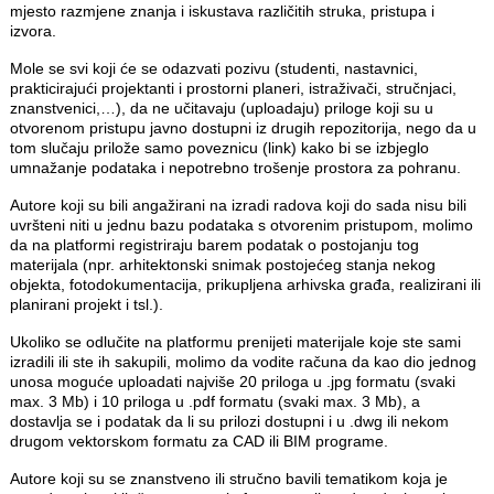
mjesto razmjene znanja i iskustava različitih struka, pristupa i
izvora.
Mole se svi koji će se odazvati pozivu (studenti, nastavnici,
prakticirajući projektanti i prostorni planeri, istraživači, stručnjaci,
znanstvenici,…), da ne učitavaju (uploadaju) priloge koji su u
otvorenom pristupu javno dostupni iz drugih repozitorija, nego da u
tom slučaju prilože samo poveznicu (link) kako bi se izbjeglo
umnažanje podataka i nepotrebno trošenje prostora za pohranu.
Autore koji su bili angažirani na izradi radova koji do sada nisu bili
uvršteni niti u jednu bazu podataka s otvorenim pristupom, molimo
da na platformi registriraju barem podatak o postojanju tog
materijala (npr. arhitektonski snimak postojećeg stanja nekog
objekta, fotodokumentacija, prikupljena arhivska građa, realizirani ili
planirani projekt i tsl.).
Ukoliko se odlučite na platformu prenijeti materijale koje ste sami
izradili ili ste ih sakupili, molimo da vodite računa da kao dio jednog
unosa moguće uploadati najviše 20 priloga u .jpg formatu (svaki
max. 3 Mb) i 10 priloga u .pdf formatu (svaki max. 3 Mb), a
dostavlja se i podatak da li su prilozi dostupni i u .dwg ili nekom
drugom vektorskom formatu za CAD ili BIM programe.
Autore koji su se znanstveno ili stručno bavili tematikom koja je