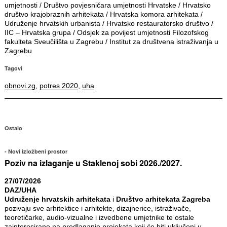
umjetnosti / Društvo povjesničara umjetnosti Hrvatske / Hrvatsko
društvo krajobraznih arhitekata / Hrvatska komora arhitekata /
Udruženje hrvatskih urbanista / Hrvatsko restauratorsko društvo /
IIC – Hrvatska grupa / Odsjek za povijest umjetnosti Filozofskog
fakulteta Sveučilišta u Zagrebu / Institut za društvena istraživanja u
Zagrebu
Tagovi
obnovi.zg
,
potres 2020
,
uha
Ostalo
Novi izložbeni prostor
Poziv na izlaganje u Staklenoj sobi 2026./2027.
27/07/2026
DAZ/UHA
Udruženje hrvatskih arhitekata
i
Društvo arhitekata Zagreba
pozivaju sve arhitektice i arhitekte, dizajnerice, istraživače,
teoretičarke, audio-vizualne i izvedbene umjetnike te ostale
zainteresirane na predlaganje projekata koji će biti uključeni u