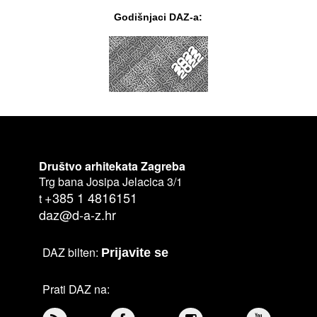
Godišnjaci DAZ-a:
Društvo arhitekata Zagreba
Trg bana Josipa Jelacica 3/1
+385 1 4816151
t
daz@d-a-z.hr
DAZ bilten:
Prijavite se
Prati DAZ na: