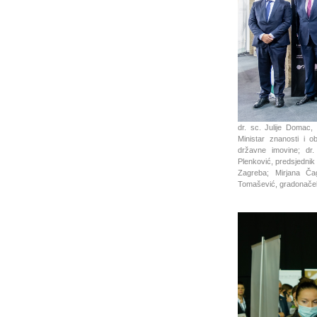
dr. sc. Julije Domac,
Ministar znanosti i o
državne imovine; dr. 
Plenković, predsjednik
Zagreba; Mirjana Čag
Tomašević, gradonače