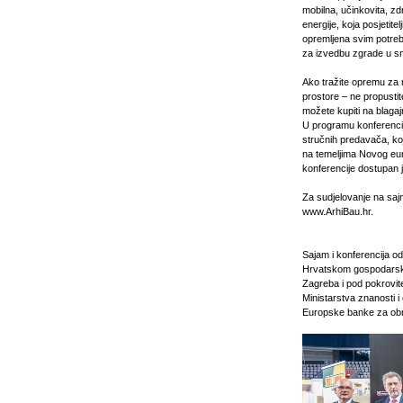
mobilna, učinkovita, z
energije, koja posjetit
opremljena svim potreb
za izvedbu zgrade u smi
Ako tražite opremu za n
prostore – ne propusti
možete kupiti na blaga
U programu konferencije
stručnih predavača, koj
na temeljima Novog eur
konferencije dostupan 
Za sudjelovanje na sajm
www.ArhiBau.hr.
Sajam i konferencija od
Hrvatskom gospodarsk
Zagreba i pod pokrovite
Ministarstva znanosti i 
Europske banke za obn