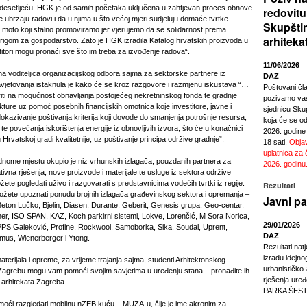
desetljeću. HGK je od samih početaka uključena u zahtjevan proces obnove
redovitu
e ubrzaju radovi i da u njima u što većoj mjeri sudjeluju domaće tvrtke.
Skupšti
 moto koji stalno promoviramo jer vjerujemo da se solidarnost prema
arhiteka
rigom za gospodarstvo. Zato je HGK izradila Katalog hrvatskih proizvoda u
estitori mogu pronaći sve što im treba za izvođenje radova“.
11/06/2026
na voditeljica organizacijskog odbora sajma za sektorske partnere iz
DAZ
jetovanja istaknula je kako će se kroz razgovore i razmjenu iskustava “…
Poštovani čl
ti na mogućnost obnavljanja postojećeg nekretninskog fonda te gradnje
pozivamo vas
ukture uz pomoć posebnih financijskih omotnica koje investitore, javne i
sjednicu Sku
okazivanje poštivanja kriterija koji dovode do smanjenja potrošnje resursa,
koja će se odr
e povećanja iskorištenja energije iz obnovljivih izvora, što će u konačnici
2026. godine
 Hrvatskoj gradi kvalitetnije, uz poštivanje principa održive gradnje”.
18 sati.
Objav
uplatnica za 
dnome mjestu okupio je niz vrhunskih izlagača, pouzdanih partnera za
2026. godinu
tivna rješenja, nove proizvode i materijale te usluge iz sektora održive
ete pogledati uživo i razgovarati s predstavnicima vodećih tvrtki iz regije.
Rezultati
žete upoznati ponudu brojnih izlagača građevinskog sektora i opremanja –
Javni pa
Beton Lučko, Bjelin, Diasen, Durante, Geberit, Genesis grupa, Geo-centar,
er, ISO SPAN, KAZ, Koch parkirni sistemi, Lokve, Lorenčić, M Sora Norica,
29/01/2026
PS Galeković, Profine, Rockwool, Samoborka, Sika, Soudal, Uprent,
DAZ
Domus, Wienerberger i Ytong.
Rezultati nat
izradu idejno
erijala i opreme, za vrijeme trajanja sajma, studenti Arhitektonskog
urbanističko
u Zagrebu mogu vam pomoći svojim savjetima u uređenju stana – pronađite ih
rješenja ur
 arhitekata Zagreba.
PARKA ŠEST
e moći razgledati mobilnu nZEB kuću – MUZA-u, čije je ime akronim za