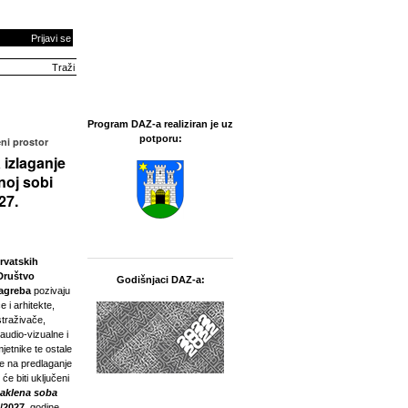
Prijavi se
Program DAZ-a realiziran je uz
potporu:
ni prostor
 izlaganje
noj sobi
27.
rvatskih
Društvo
Godišnjaci DAZ-a:
Zagreba
pozivaju
e i arhitekte,
straživače,
 audio-vizualne i
jetnike te ostale
ne na predlaganje
 će biti uključeni
taklena soba
/2027.
godine.