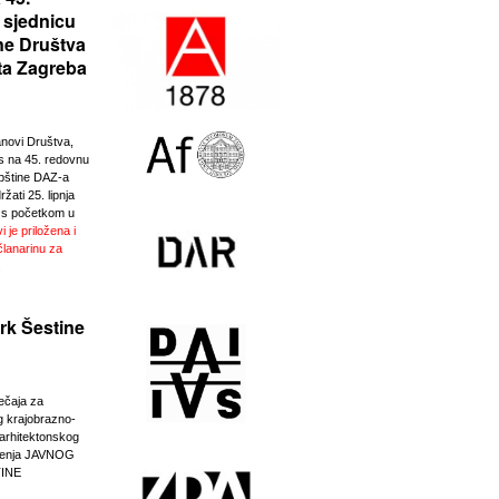
 sjednicu
ne Društva
ta Zagreba
anovi Društva,
 na 45. redovnu
pštine DAZ-a
žati 25. lipnja
 s početkom u
i je priložena i
članarinu za
.
rk Šestine
ječaja za
g krajobrazno-
-arhitektonskog
eđenja JAVNOG
INE