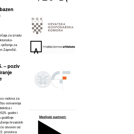
 bazen
ć
ječaja za izradu
ektonsko-
 rješenja za
n Zaprešić.
. – poziv
iranje
e
javu radova za
ožbu ostvarenja
tektica i
025. godini i
Medijski partneri:
a godišnje
ženja hrvatskih
t će otvoren od
22. prosinca