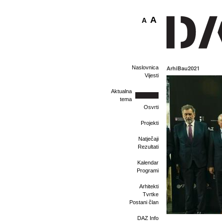
A
A
Naslovnica
ArhiBau2021
Vijesti
Aktualna
tema
Osvrti
Projekti
Natječaji
Rezultati
Kalendar
Programi
Arhitekti
Tvrtke
Postani član
DAZ Info