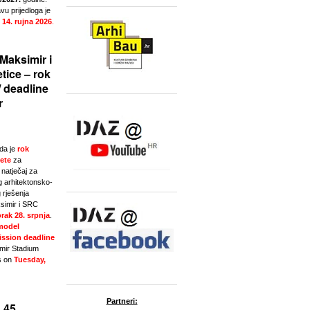
u prijedloga je
 14. rujna 2026
.
Maksimir i
tice – rok
/ deadline
r
da je
rok
ete
za
natječaj za
g arhitektonsko-
 rješenja
simir i SRC
rak 28. srpnja
.
model
ssion deadline
imir Stadium
s on
Tuesday,
Partneri:
 45.