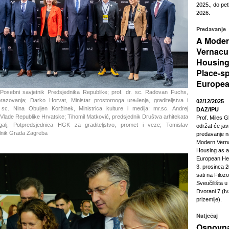
2025., do pet
2026.
Predavanje
A Mode
Vernacu
Housing
Place-sp
Europea
 Posebni savjetnik Predsjednika Republike; prof. dr. sc. Radovan Fuchs,
brazovanja; Darko Horvat, Ministar prostornoga uređenja, graditeljstva i
02/12/2025
sc. Nina Obuljen Koržinek, Ministrica kulture i medija; mr.sc. Andrej
DAZ/IPU
 Vlade Republike Hrvatske; Tihomil Matković, predsjednik Društva arhitekata
Prof. Miles G
alj, Potpredsjednica HGK za graditeljstvo, promet i veze; Tomislav
održat će ja
lnik Grada Zagreba
predavanje n
Modern Vern
Housing as a
European Heri
3. prosinca 2
sati na Filoz
Sveučilišta 
Dvorani 7 (Iv
prizemlje).
Natječaj
Osnovna