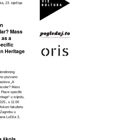
ka, 23. siječnja
rn
lar? Mass
 as a
ecific
n Heritage
lendinning
vno pozvano
aslova „A
acular? Mass
 Place-specific
tage“ u srijedu,
025., u 11:00
ofskom fakultetu
u Zagrebu u
ana Lučića 3,
 škola