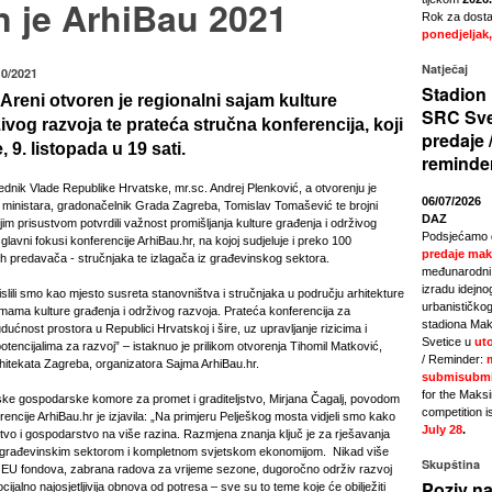
n je ArhiBau 2021
Rok za dostav
ponedjeljak,
Natječaj
10/2021
Stadion 
Areni otvoren je regionalni sajam kulture
SRC Sve
ivog razvoja te prateća stručna konferencija, koji
predaje 
, 9. listopada u 19 sati.
reminde
ednik Vlade Republike Hrvatske, mr.sc. Andrej Plenković, a otvorenju je
06/07/2026
oj ministara, gradonačelnik Grada Zagreba, Tomislav Tomašević te brojni
DAZ
ojim prisustvom potvrdili važnost promišljanja kulture građenja i održivog
Podsjećamo 
glavni fokusi konferencije ArhiBau.hr, na kojoj sudjeluje i preko 100
predaje mak
 predavača - stručnjaka te izlagača iz građevinskog sektora.
međunarodni 
izradu idejno
lili smo kao mjesto susreta stanovništva i stručnjaka u području arhitekture
urbanističkog
temama kulture građenja i održivog razvoja. Prateća konferencija za
stadiona Mak
ućnost prostora u Republici Hrvatskoj i šire, uz upravljanje rizicima i
Svetice u
uto
potencijalima za razvoj” – istaknuo je prilikom otvorenja Tihomil Matković,
/ Reminder:
hitekata Zagreba, organizatora Sajma ArhiBau.hr.
submisubmi
for the Maks
ke gospodarske komore za promet i graditeljstvo, Mirjana Čagalj, povodom
competition i
rencije ArhiBau.hr je izjavila: „Na primjeru Pelješkog mosta vidjeli smo kako
July 28
.
štvo i gospodarstvo na više razina. Razmjena znanja ključ je za rješavanja
ed građevinskim sektorom i kompletnom svjetskom ekonomijom. Nikad više
Skupština
z EU fondova, zabrana radova za vrijeme sezone, dugoročno održiv razvoj
Poziv na
ocijalno najosjetljivija obnova od potresa – sve su to teme koje će obilježiti