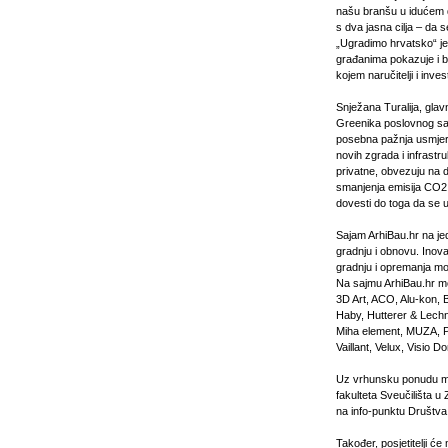
našu branšu u idućem 
s dva jasna cilja – da s
„Ugradimo hrvatsko“ je
građanima pokazuje i b
kojem naručitelji i inv
Snježana Turalija, glav
Greenika poslovnog sav
posebna pažnja usmjeri
novih zgrada i infrastr
privatne, obvezuju na d
smanjenja emisija CO2 t
dovesti do toga da se u
Sajam ArhiBau.hr na je
gradnju i obnovu. Inova
gradnju i opremanja mož
Na sajmu ArhiBau.hr mo
3D Art, ACO, Alu-kon, 
Haby, Hutterer & Lechn
Miha element, MUZA, P
Vaillant, Velux, Visio 
Uz vrhunsku ponudu mat
fakulteta Sveučilišta 
na info-punktu Društva
Također, posjetitelji ć