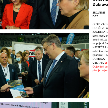
Dubrava
25/11/2025
DAZ
GRAD ZAGREB
DRUŠTVO A
ZAGREBA (DA
javni, opći, j
anonimni, za r
stupnja slože
NATJEČAJ za
arhitektonsk
rješenja O
DUBRAVA -
CENTAR.
25
Objavljeni su
pitanja natjec