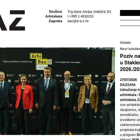
Društvo
Trg bana Josipa Jelačića 3/1
Arhitekata
t +385 1 4816151
Zagreba
daz@d-a-z.hr
Ostalo
Novi izložbe
Poziv na
u Stakle
2026./20
27/07/2026
DAZ/UHA
Udruženje h
arhitekata
i
arhitekata 
sve arhitektic
dizajnerice, i
teoretičarke,
izvedbene um
zainteresira
projekata koji
u program
S
tijekom
2026.