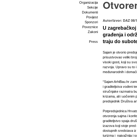
Otvore
Organizacija
Sekcije
Dokumenti
Povijest
Autor/izvor: DAZ 08/
Sponzori
Poveznice
U zagrebačkoj 
Zakoni
građenja i održ
traju do subote
Press
Sajam je otvorio predsj
prisustvovao veliki br
visoki gosti, koji su sv
razvoja. Upravo su to i 
međunarodnih i domaćih
“Sajam ArhiBau.hr zamis
i graditeljstva vođeni 
stručnjake razmatra bud
krizama, ali i uočenim 
predsjednik Društva ar
Potpredsjednica Hrvats
otvorenja sajma i konfe
graditeljstvo spaja dru
izazova koji stoje pr
dostupnih sredstava i
turizma i najvažnija i s