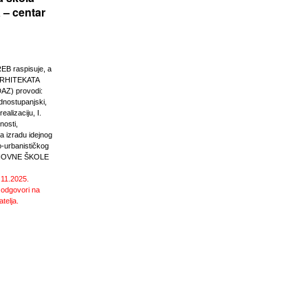
 – centar
 raspisuje, a
RHITEKATA
Z) provodi:
ednostupanjski,
ealizaciju, I.
nosti,
 izradu idejnog
o-urbanističkog
SNOVNE ŠKOLE
.11.2025.
 odgovori na
atelja.