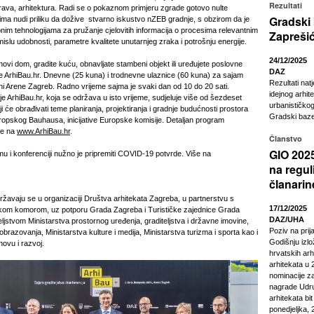
Rezultati
drava, arhitektura. Radi se o pokaznom primjeru zgrade gotovo nulte
Gradski
eljima nudi priliku da dožive stvarno iskustvo nZEB gradnje, s obzirom da je
nim tehnologijama za pružanje cjelovitih informacija o procesima relevantnim
Zapreši
slu udobnosti, parametre kvalitete unutarnjeg zraka i potrošnju energije.
24/12/2025
ovi dom, gradite kuću, obnavljate stambeni objekt ili uređujete poslovne
DAZ
te ArhiBau.hr. Dnevne (25 kuna) i trodnevne ulaznice (60 kuna) za sajam
Rezultati nat
jni Arene Zagreb. Radno vrijeme sajma je svaki dan od 10 do 20 sati.
idejnog arhit
 ArhiBau.hr, koja se održava u isto vrijeme, sudjeluje više od šezdeset
urbanističkog
i će obrađivati teme planiranja, projektiranja i gradnje budućnosti prostora
Gradski baze
opskog Bauhausa, inicijative Europske komisije. Detaljan program
je na
www.ArhiBau.hr
.
Članstvo
GIO 2025
u i konferenciji nužno je pripremiti COVID-19 potvrde. Više na
na regul
članarin
ržavaju se u organizaciji Društva arhitekata Zagreba, u partnerstvu s
17/12/2025
om komorom, uz potporu Grada Zagreba i Turističke zajednice Grada
DAZ/UHA
ljstvom Ministarstva prostornog uređenja, graditeljstva i državne imovine,
Poziv na pri
obrazovanja, Ministarstva kulture i medija, Ministarstva turizma i sporta kao i
Godišnju izl
ovu i razvoj.
hrvatskih arhi
arhitekata u 2
nominacije z
nagrade Udru
arhitekata bi
ponedjeljka, 