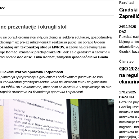
Rezultati
Gradski
022.
Zapreši
ne prezentacije i okrugli stol
24/12/2025
DAZ
Rezultati nat
u se obratili organizatori i ključni dionici iz sektora edukacije, gospodarstva i
idejnog arhit
laganjem uz prikaz arhitektonskih realizacija publici se obratio Gideon
urbanističkog
poznatog arhitektonskog studija MVRDV
, izazove na državnoj razini
Gradski baze
ulije Domac, izaslanik predsjednika RH,
dok se o gradskim izazovima u
ici obratio
doc.dr.sc. Luka Korlaet, zamjenik gradonačelnika Grada
Članstvo
GIO 2025
 i lokalni izazovi oporavka i otpornosti
na regul
planiranja i projektiranja s građenjem i održavanjem postavlja se kao
članarin
a konkurentan graditeljski sektor, kako na lokalnom tako i na globalnom
a na tržištu su svakodnevne, opasnosti za arhitekturu i projektiranje su oko
europskih sredstava za financiranje oporavka i otpornosti.
17/12/2025
DAZ/UHA
Poziv na pri
Godišnju izl
hrvatskih arhi
arhitekata u 2
nominacije z
nagrade Udru
arhitekata bi
ponedjeljka, 