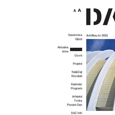
A
A
Naslovnica
ArhiBau.hr 2022
Vijesti
Aktualna
tema
Osvrti
Projekti
Natječaji
Rezultati
Kalendar
Programi
Arhitekti
Tvrtke
Postani član
DAZ Info