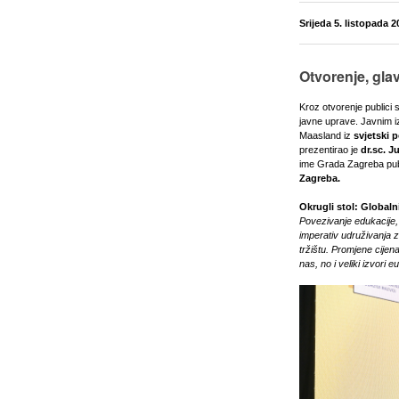
Srijeda 5. listopada 2
Otvorenje, glav
Kroz otvorenje publici s
javne uprave. Javnim iz
Maasland iz
svjetski 
prezentirao je
dr.sc. J
ime Grada Zagreba publ
Zagreba.
Okrugli stol: Globalni
Povezivanje edukacije, 
imperativ udruživanja z
tržištu. Promjene cijen
nas, no i veliki izvori 