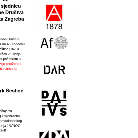
 sjednicu
ne Društva
ta Zagreba
anovi Društva,
 na 45. redovnu
pštine DAZ-a
žati 25. lipnja
 s početkom u
i je priložena i
članarinu za
.
rk Šestine
ječaja za
g krajobrazno-
-arhitektonskog
eđenja JAVNOG
INE