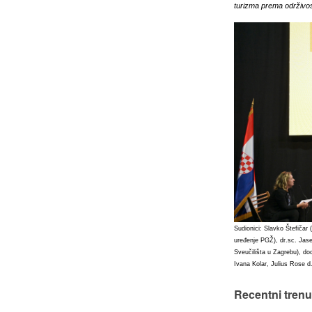
turizma prema održivost
Sudionici: Slavko Štefičar
uređenje PGŽ), dr.sc. Jasen
Sveučilišta u Zagrebu), do
Ivana Kolar, Julius Rose d
Recentni trenu