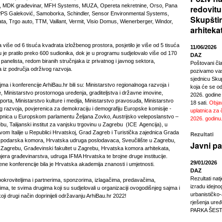
r, MDK građevinar, MFH Systems, MUZA, Opereta nekretnine, Orso, Pana
redovitu
PS Galeković, Samoborka, Schindler, Sensor Environmental Systems,
Skupšti
a, Trgo auto, TTM, Vaillant, Vermit, Visio Domus, Wienerberger, Windor,
arhiteka
a više od 6 tisuća kvadrata izložbenog prostora, posjetilo je više od 5 tisuća
11/06/2026
iju je pratilo preko 600 sudionika, dok je u programu sudjelovalo više od 170
DAZ
panelista, redom biranih stručnjaka iz privatnog i javnog sektora,
Poštovani čl
ta iz područja održivog razvoja.
pozivamo vas
sjednicu Sku
sajma i konferencije ArhiBau.hr bili su: Ministarstvo regionalnoga razvoja i
koja će se odr
 Ministarstvo prostornoga uređenja, graditeljstva i državne imovine,
2026. godine
sporta, Ministarstvo kulture i medija, Ministarstvo pravosuđa, Ministarstvo
18 sati.
Objav
g razvoja, povjerenica za demokraciju i demografiju Europske komisije -
uplatnica za 
pnica u Europskom parlamentu Željana Zovko, Austrijsko veleposlanstvo –
2026. godinu
ebu, Talijanski institut za vanjsku trgovinu u Zagrebu (ICE Agencija), u
vom Italije u Republici Hrvatskoj, Grad Zagreb i Turistička zajednica Grada
Rezultati
podarska komora, Hrvatska udruga poslodavaca, Sveučilište u Zagrebu,
Javni pa
 u Zagrebu, Građevinski fakultet u Zagrebu, Hrvatska komora arhitekata,
era građevinarstva, udruga IFMA Hrvatska te brojne druge institucije.
29/01/2026
ne konferencije bila je Hrvatska akademija znanosti i umjetnosti.
DAZ
Rezultati nat
okroviteljima i partnerima, sponzorima, izlagačima, predavačima,
izradu idejno
ima, te svima drugima koji su sudjelovali u organizaciji ovogodišnjeg sajma i
urbanističko
 koji drugi način doprinijeli održavanju ArhiBau.hr 2022!
rješenja ur
PARKA ŠEST