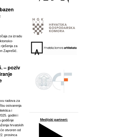
 bazen
ć
ječaja za izradu
ektonsko-
 rješenja za
n Zaprešić.
. – poziv
iranje
e
javu radova za
ožbu ostvarenja
tektica i
025. godini i
Medijski partneri:
a godišnje
ženja hrvatskih
t će otvoren od
22. prosinca