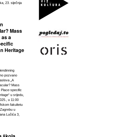
ka, 23. siječnja
rn
lar? Mass
 as a
ecific
n Heritage
lendinning
vno pozvano
aslova „A
acular? Mass
 Place-specific
tage“ u srijedu,
025., u 11:00
ofskom fakultetu
u Zagrebu u
ana Lučića 3,
 škola