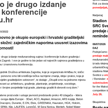
o je drugo izdanje
Rok za dostav
 konferencije
ponedjeljak,
Natječaj
u.hr
Stadion 
SRC Sve
predaje 
10/2022
reminde
ovno je okupio europski i hrvatski graditeljski
u složni: zajedničkim naporima ususret izazovima
06/07/2026
ornosti!
DAZ
Podsjećamo 
predaje mak
- drugo izdanje međunarodnog sajma i konferencije kulture građenja i
međunarodni 
i Zagreb. I ove je godine to bio jedan od najvećih sajmova graditeljstva u
izradu idejno
čnu i znanstvenu konferenciju.
urbanističkog
stadiona Mak
jednik Društva arhitekata Zagreba, koje je organiziralo ArhiBau.hr, ističe:
Svetice u
uto
– ponovno smo bili središnja točka razmjene znanja, ideja i praksi, koja je
/ Reminder:
cijelim graditeljskim sektorom“, te dodaje: „Okupili smo na jednome mjestu
submisubmi
vezani uz arhitekturu, građenje, planiranje, projektiranje, sociologe,
for the Maks
brojne posjetitelje koji grade, planiraju graditi ili obnoviti svoj dom.“
competition i
July 28
.
tivne proizvode i usluge javnosti predstavilo preko 40 izlagača – lidera
z ovoga dijela Europe - 3Dart, ACO, Aluplast, Amazon, ARS kopija, Beton
Skupština
, Dracopro, Durante, E.ON, Elsis, GREENiKA, Hauraton, HGK, Holcim,
Poziv na
 SPAN, Klio, LAUFEN, Lorenčić, M Sora Norica, Meriteh, Nobel Water