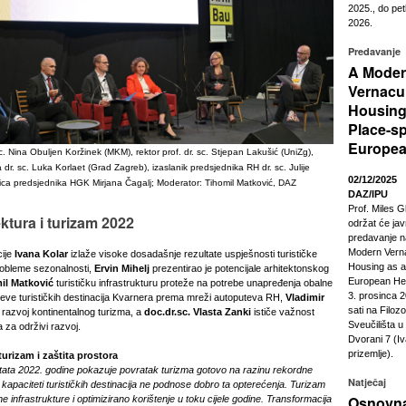
2025., do pet
2026.
Predavanje
A Mode
Vernacu
Housing
Place-sp
Europea
 sc. Nina Obuljen Koržinek (MKM), rektor prof. dr. sc. Stjepan Lakušić (UniZg),
dr. sc. Luka Korlaet (Grad Zagreb), izaslanik predsjednika RH dr. sc. Julije
02/12/2025
ca predsjednika HGK Mirjana Čagalj; Moderator: Tihomil Matković, DAZ
DAZ/IPU
Prof. Miles G
tura i turizam 2022
održat će ja
predavanje n
Modern Vern
ije
Ivana Kolar
izlaže visoke dosadašnje rezultate uspješnosti turističke
Housing as a
probleme sezonalnosti,
Ervin Mihelj
prezentirao je potencijale arhitektonskog
European Heri
il Matković
turističku infrastrukturu proteže na potrebe unapređenja obalne
3. prosinca 2
ojeve turističkih destinacija Kvarnera prema mreži autoputeva RH,
Vladimir
sati na Filoz
 razvoj kontinentalnog turizma, a
doc.dr.sc. Vlasta Zanki
ističe važnost
Sveučilišta 
 za održivi razvoj.
Dvorani 7 (Iv
prizemlje).
turizam i zaštita prostora
ultata 2022. godine pokazuje povratak turizma gotovo na razinu rekordne
Natječaj
 kapaciteti turističkih destinacija ne podnose dobro ta opterećenja. Turizam
Osnovna
ne infrastrukture i optimizirano korištenje u toku cijele godine. Transformacija