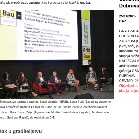
i traži preobrazbu zgrada, kao i prostora i turističkih navika.
Dubrava
25/11/2025
DAZ
GRAD ZAGREB
DRUŠTVO A
ZAGREBA (DA
javni, opći, j
anonimni, za r
stupnja slože
NATJEČAJ za
arhitektonsk
rješenja O
DUBRAVA -
CENTAR.
25
Objavljeni su
pitanja natjec
 (Ministarstvo turizma i sporta), Bojan Linardić (MPGI), Sanja Turk (Zavod za prostorno
ka Kranjčević (Institut za turizam), doc. dr. sc. Vlasta Zanki (Geotehnički fakultet
c.dr.sc. Dora Tomić Reljić (Agronomski fakultet Sveučilišta u Zagrebu); Moderatorice:
.o.o.; Sunčana Rapaić, de Architekten CIE
tak u graditeljstvu