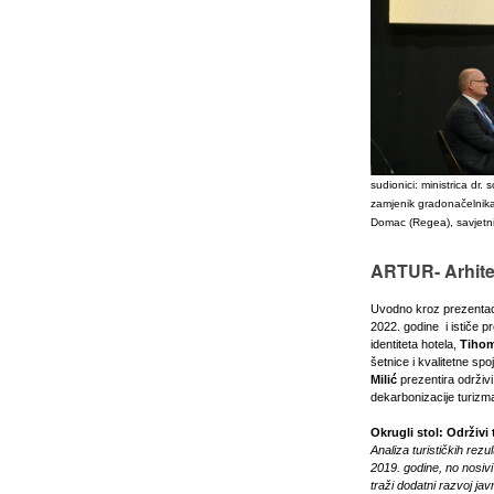
sudionici: ministrica dr.
zamjenik gradonačelnika 
Domac (Regea), savjetni
ARTUR- Arhitek
Uvodno kroz prezentac
2022. godine i ističe 
identiteta hotela,
Tihom
šetnice i kvalitetne sp
Milić
prezentira održivi
dekarbonizacije turizma
Okrugli stol: Održivi 
Analiza turističkih rez
2019. godine, no nosivi
traži dodatni razvoj jav