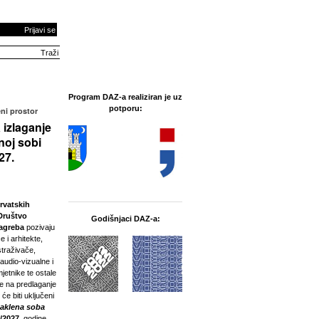
Prijavi se
Program DAZ-a realiziran je uz
potporu:
ni prostor
 izlaganje
noj sobi
27.
rvatskih
Društvo
Godišnjaci DAZ-a:
Zagreba
pozivaju
e i arhitekte,
straživače,
 audio-vizualne i
jetnike te ostale
ne na predlaganje
 će biti uključeni
taklena soba
/2027.
godine.