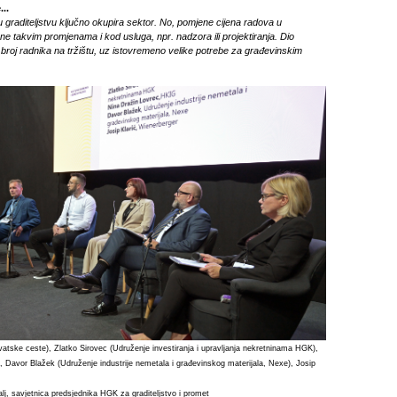
...
 graditeljstvu ključno okupira sektor. No, pomjene cijena radova u
ene takvim promjenama i kod usluga, npr. nadzora ili projektiranja. Dio
 broj radnika na tržištu, uz istovremeno velike potrebe za građevinskim
rvatske ceste), Zlatko Sirovec (Udruženje investiranja i upravljanja nekretninama HGK),
 Davor Blažek (Udruženje industrije nemetala i građevinskog materijala, Nexe), Josip
lj, savjetnica predsjednika HGK za graditeljstvo i promet