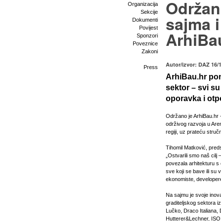
Održan
Organizacija
Sekcije
sajma i
Dokumenti
Povijest
ArhiBa
Sponzori
Poveznice
Zakoni
Autor/izvor: DAZ 16/
Press
ArhiBau.hr pon
sektor – svi s
oporavka i otp
Održano je ArhiBau.hr 
održivog razvoja u Aren
regiji, uz prateću stru
Tihomil Matković, preds
„Ostvarili smo naš cilj 
povezala arhitekturu s 
sve koji se bave ili su 
ekonomiste, developere i 
Na sajmu je svoje inova
graditeljskog sektora i
Lučko, Draco Italiana
Hutterer&Lechner, ISO