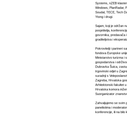
Systems, nZEB klaste
Windows, PlanRadar, P
Soudal, TECE, Tech Dat
Ytong i drugi.
Sajam, koji je održan n
posjetitelja, konferenc
govornika, predavača i 
graditeljstva i ekspera
Pokrovitelji i partneri 
fondova Europske unije,
Ministarstvo turizma i 
gospodarstva i održivo
Dubravka Šuica, zastu
trgovinski odjel u Zagr
suradnji s Veleposlanst
Zagreba, Hrvatska gos
Arhitektonski fakultet
Hrvatska komora inženj
Suorganizator znanstve
Zahvaljujemo se svim p
panelistima i moderator
konferencije, ili na bilo