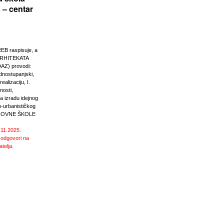
 – centar
 raspisuje, a
RHITEKATA
Z) provodi:
ednostupanjski,
ealizaciju, I.
nosti,
 izradu idejnog
o-urbanističkog
SNOVNE ŠKOLE
.11.2025.
 odgovori na
atelja.