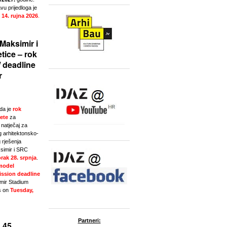
u prijedloga je
 14. rujna 2026
.
Maksimir i
tice – rok
/ deadline
r
da je
rok
ete
za
natječaj za
g arhitektonsko-
 rješenja
simir i SRC
rak 28. srpnja
.
model
ssion deadline
imir Stadium
s on
Tuesday,
Partneri:
 45.