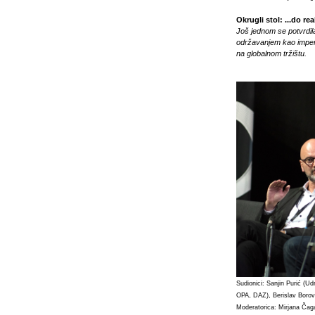
Okrugli stol: ...do rea
Još jednom se potvrdila
održavanjem kao impera
na globalnom tržištu.
Sudionici: Sanjin Purić (U
OPA, DAZ), Berislav Borovi
Moderatorica: Mirjana Čaga