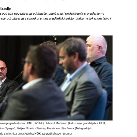
lizacije
 potreba povezivanja edukacije, planiranja i projektiranja s građenjem i
tiv udruživanja za konkurentan graditeljski sektor, kako na lokanom tako i
druženje graditeljstva HGK, GP Krk), Tihomil Matković (Udruženje graditeljstva HGK,
na (Spegra), Veljko Nižetić (Strabag Hrvatska), Ilija Beara (Teh-gradnja)
lj, savjetnica predsjednika HGK za graditeljstvo i promet