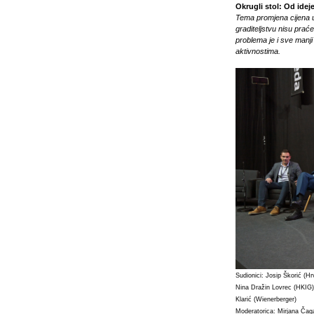
Okrugli stol: Od ideje
Tema promjena cijena u
graditeljstvu nisu prać
problema je i sve manji
aktivnostima.
Sudionici: Josip Škorić (H
Nina Dražin Lovrec (HKIG),
Klarić (Wienerberger)
Moderatorica: Mirjana Čaga