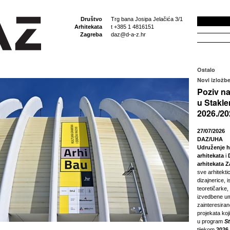
Društvo
Trg bana Josipa Jelačića 3/1
Arhitekata
t +385 1 4816151
Zagreba
daz@d-a-z.hr
Ostalo
Novi izložbe
Poziv na
u Stakle
2026./20
27/07/2026
DAZ/UHA
Udruženje h
arhitekata
i
arhitekata 
sve arhitektic
dizajnerice, i
teoretičarke,
izvedbene um
zainteresira
projekata koji
u program
S
tijekom
2026.