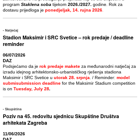
program
Staklena soba
tijekom
2026./2027.
godine. Rok za
dostavu prijedloga je
ponedjeljak, 14. rujna 2026
.
Natječaj
Stadion Maksimir i SRC Svetice – rok predaje / deadline
reminder
06/07/2026
DAZ
Podsjećamo da je
rok predaje makete
za međunarodni natječaj za
izradu idejnog arhitektonsko-urbanističkog rješenja stadiona
Maksimir i SRC Svetice u
utorak 28. srpnja
. / Reminder:
model
submisubmission deadline
for the Maksimir Stadium competition
is on
Tuesday, July 28
.
Skupština
Poziv na 45. redovitu sjednicu Skupštine Društva
arhitekata Zagreba
11/06/2026
DAZ