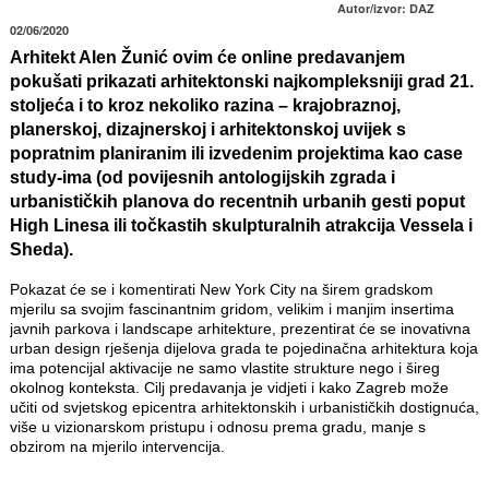
Autor/izvor: DAZ
02/06/2020
Arhitekt Alen Žunić ovim će online predavanjem
pokušati prikazati arhitektonski najkompleksniji grad 21.
stoljeća i to kroz nekoliko razina – krajobraznoj,
planerskoj, dizajnerskoj i arhitektonskoj uvijek s
popratnim planiranim ili izvedenim projektima kao case
study-ima (od povijesnih antologijskih zgrada i
urbanističkih planova do recentnih urbanih gesti poput
High Linesa ili točkastih skulpturalnih atrakcija Vessela i
Sheda).
Pokazat će se i komentirati New York City na širem gradskom
mjerilu sa svojim fascinantnim gridom, velikim i manjim insertima
javnih parkova i landscape arhitekture, prezentirat će se inovativna
urban design rješenja dijelova grada te pojedinačna arhitektura koja
ima potencijal aktivacije ne samo vlastite strukture nego i šireg
okolnog konteksta. Cilj predavanja je vidjeti i kako Zagreb može
učiti od svjetskog epicentra arhitektonskih i urbanističkih dostignuća,
više u vizionarskom pristupu i odnosu prema gradu, manje s
obzirom na mjerilo intervencija.