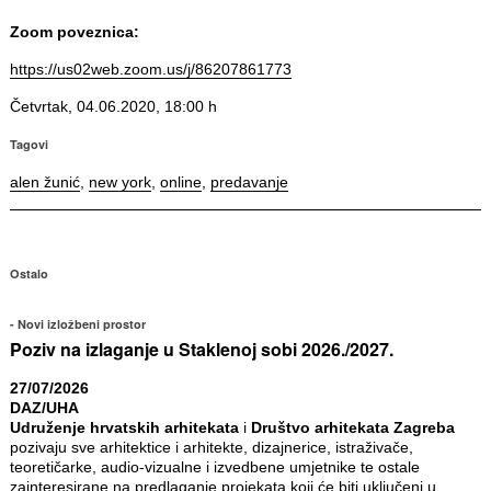
Zoom poveznica:
https://us02web.zoom.us/j/86207861773
Četvrtak, 04.06.2020, 18:00 h
Tagovi
alen žunić
,
new york
,
online
,
predavanje
Ostalo
Novi izložbeni prostor
Poziv na izlaganje u Staklenoj sobi 2026./2027.
27/07/2026
DAZ/UHA
Udruženje hrvatskih arhitekata
i
Društvo arhitekata Zagreba
pozivaju sve arhitektice i arhitekte, dizajnerice, istraživače,
teoretičarke, audio-vizualne i izvedbene umjetnike te ostale
zainteresirane na predlaganje projekata koji će biti uključeni u