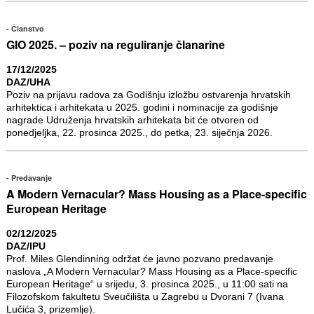
Članstvo
GIO 2025. – poziv na reguliranje članarine
17/12/2025
DAZ/UHA
Poziv na prijavu radova za Godišnju izložbu ostvarenja hrvatskih
arhitektica i arhitekata u 2025. godini i nominacije za godišnje
nagrade Udruženja hrvatskih arhitekata bit će otvoren od
ponedjeljka, 22. prosinca 2025., do petka, 23. siječnja 2026.
Predavanje
A Modern Vernacular? Mass Housing as a Place-specific
European Heritage
02/12/2025
DAZ/IPU
Prof. Miles Glendinning održat će javno pozvano predavanje
naslova „A Modern Vernacular? Mass Housing as a Place-specific
European Heritage“ u srijedu, 3. prosinca 2025., u 11:00 sati na
Filozofskom fakultetu Sveučilišta u Zagrebu u Dvorani 7 (Ivana
Lučića 3, prizemlje).