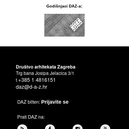
Godišnjaci DAZ-a:
Društvo arhitekata Zagreba
Trg bana Josipa Jelacica 3/1
+385 1 4816151
t
daz@d-a-z.hr
DAZ bilten:
Prijavite se
Prati DAZ na: