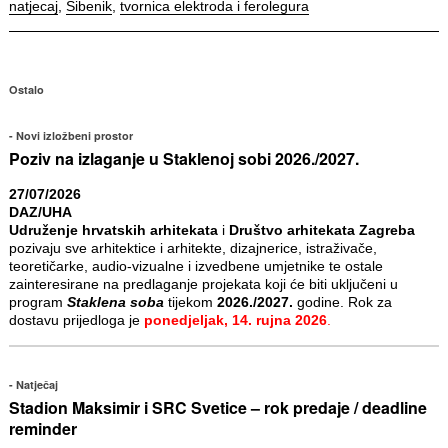
natjecaj
,
Šibenik
,
tvornica elektroda i ferolegura
Ostalo
Novi izložbeni prostor
Poziv na izlaganje u Staklenoj sobi 2026./2027.
27/07/2026
DAZ/UHA
Udruženje hrvatskih arhitekata
i
Društvo arhitekata Zagreba
pozivaju sve arhitektice i arhitekte, dizajnerice, istraživače,
teoretičarke, audio-vizualne i izvedbene umjetnike te ostale
zainteresirane na predlaganje projekata koji će biti uključeni u
program
Staklena soba
tijekom
2026./2027.
godine. Rok za
dostavu prijedloga je
ponedjeljak, 14. rujna 2026
.
Natječaj
Stadion Maksimir i SRC Svetice – rok predaje / deadline
reminder