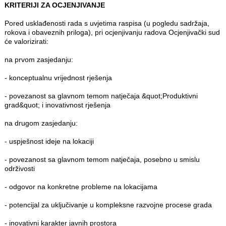
KRITERIJI ZA OCJENJIVANJE
Pored usklađenosti rada s uvjetima raspisa (u pogledu sadržaja,
rokova i obaveznih priloga), pri ocjenjivanju radova Ocjenjivački sud
će valorizirati:
na prvom zasjedanju:
- konceptualnu vrijednost rješenja
- povezanost sa glavnom temom natječaja &quot;Produktivni
grad&quot; i inovativnost rješenja
na drugom zasjedanju:
- uspješnost ideje na lokaciji
- povezanost sa glavnom temom natječaja, posebno u smislu
održivosti
- odgovor na konkretne probleme na lokacijama
- potencijal za uključivanje u kompleksne razvojne procese grada
- inovativni karakter javnih prostora