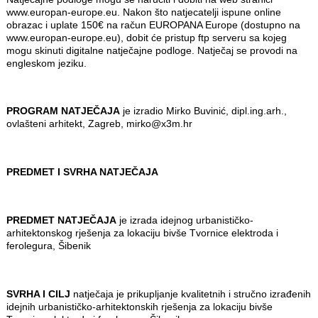
www.europan-europe.eu. Nakon što natjecatelji ispune online
obrazac i uplate 150€ na račun EUROPANA Europe (dostupno na
www.europan-europe.eu), dobit će pristup ftp serveru sa kojeg
mogu skinuti digitalne natječajne podloge. Natječaj se provodi na
engleskom jeziku.
PROGRAM NATJEČAJA
je izradio Mirko Buvinić, dipl.ing.arh.,
ovlašteni arhitekt, Zagreb, mirko@x3m.hr
PREDMET I SVRHA NATJEČAJA
PREDMET NATJEČAJA
je izrada idejnog urbanističko-
arhitektonskog rješenja za lokaciju bivše Tvornice elektroda i
ferolegura, Šibenik
SVRHA I CILJ
natječaja je prikupljanje kvalitetnih i stručno izrađenih
idejnih urbanističko-arhitektonskih rješenja za lokaciju bivše