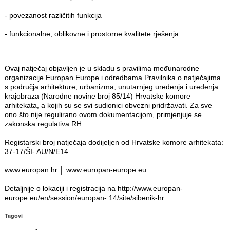
- povezanost različitih funkcija
- funkcionalne, oblikovne i prostorne kvalitete rješenja
Ovaj natječaj objavljen je u skladu s pravilima međunarodne
organizacije Europan Europe i odredbama Pravilnika o natječajima
s područja arhitekture, urbanizma, unutarnjeg uređenja i uređenja
krajobraza (Narodne novine broj 85/14) Hrvatske komore
arhitekata, a kojih su se svi sudionici obvezni pridržavati. Za sve
ono što nije regulirano ovom dokumentacijom, primjenjuje se
zakonska regulativa RH.
Registarski broj natječaja dodijeljen od Hrvatske komore arhitekata:
37-17/ŠI- AU/N/E14
www.europan.hr │ www.europan-europe.eu
Detaljnije o lokaciji i registracija na http://www.europan-
europe.eu/en/session/europan- 14/site/sibenik-hr
Tagovi