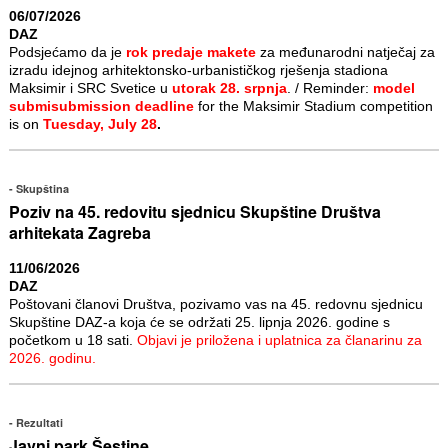
06/07/2026
DAZ
Podsjećamo da je
rok predaje makete
za međunarodni natječaj za
izradu idejnog arhitektonsko-urbanističkog rješenja stadiona
Maksimir i SRC Svetice u
utorak 28. srpnja
. / Reminder:
model
submisubmission deadline
for the Maksimir Stadium competition
is on
Tuesday, July 28
.
Skupština
Poziv na 45. redovitu sjednicu Skupštine Društva
arhitekata Zagreba
11/06/2026
DAZ
Poštovani članovi Društva, pozivamo vas na 45. redovnu sjednicu
Skupštine DAZ-a koja će se održati 25. lipnja 2026. godine s
početkom u 18 sati.
Objavi je priložena i uplatnica za članarinu za
2026. godinu.
Rezultati
Javni park Šestine