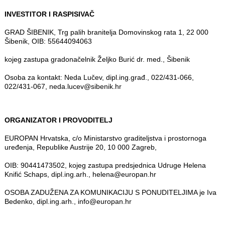
INVESTITOR I RASPISIVAČ
GRAD ŠIBENIK, Trg palih branitelja Domovinskog rata 1, 22 000
Šibenik, OIB: 55644094063
kojeg zastupa gradonačelnik Željko Burić dr. med., Šibenik
Osoba za kontakt: Neda Lučev, dipl.ing.građ., 022/431-066,
022/431-067, neda.lucev@sibenik.hr
ORGANIZATOR I PROVODITELJ
EUROPAN Hrvatska, c/o Ministarstvo graditeljstva i prostornoga
uređenja, Republike Austrije 20, 10 000 Zagreb,
OIB: 90441473502, kojeg zastupa predsjednica Udruge Helena
Knifić Schaps, dipl.ing.arh., helena@europan.hr
OSOBA ZADUŽENA ZA KOMUNIKACIJU S PONUDITELJIMA je Iva
Bedenko, dipl.ing.arh., info@europan.hr