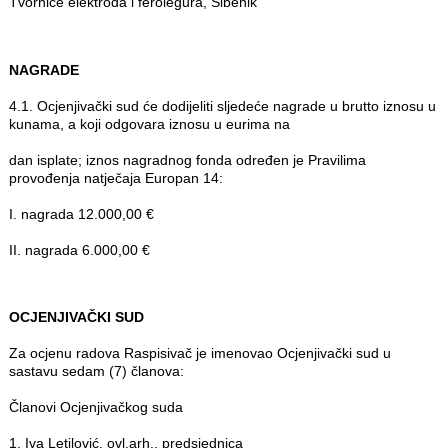
Tvornice elektroda i ferolegura, Šibenik
NAGRADE
4.1. Ocjenjivački sud će dodijeliti sljedeće nagrade u brutto iznosu u
kunama, a koji odgovara iznosu u eurima na
dan isplate; iznos nagradnog fonda određen je Pravilima
provođenja natječaja Europan 14:
I. nagrada 12.000,00 €
II. nagrada 6.000,00 €
OCJENJIVAČKI SUD
Za ocjenu radova Raspisivač je imenovao Ocjenjivački sud u
sastavu sedam (7) članova:
Članovi Ocjenjivačkog suda
1. Iva Letilović, ovl.arh., predsjednica