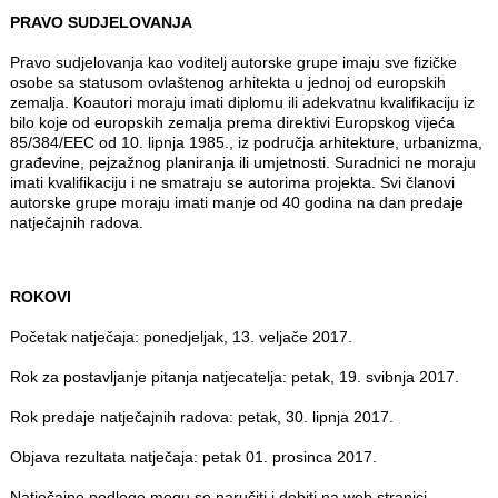
PRAVO SUDJELOVANJA
Pravo sudjelovanja kao voditelj autorske grupe imaju sve fizičke
osobe sa statusom ovlaštenog arhitekta u jednoj od europskih
zemalja. Koautori moraju imati diplomu ili adekvatnu kvalifikaciju iz
bilo koje od europskih zemalja prema direktivi Europskog vijeća
85/384/EEC od 10. lipnja 1985., iz područja arhitekture, urbanizma,
građevine, pejzažnog planiranja ili umjetnosti. Suradnici ne moraju
imati kvalifikaciju i ne smatraju se autorima projekta. Svi članovi
autorske grupe moraju imati manje od 40 godina na dan predaje
natječajnih radova.
ROKOVI
Početak natječaja: ponedjeljak, 13. veljače 2017.
Rok za postavljanje pitanja natjecatelja: petak, 19. svibnja 2017.
Rok predaje natječajnih radova: petak, 30. lipnja 2017.
Objava rezultata natječaja: petak 01. prosinca 2017.
Natječajne podloge mogu se naručiti i dobiti na web stranici