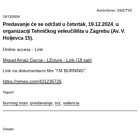
Autor/izvor: DAZ/TVZ
19/12/2024
Predavanje će se održati u četvrtak, 19.12.2024. u
organizaciji Tehničkog veleučilišta u Zagrebu (Av. V.
Holjevca 15).
Online access - Link:
Miguel Arraiz Garcia - LEcture - Link (18 sati)
Link na dokumentarni film "I'M BURNING":
https://vimeo.com/431236726
Tagovi
burning man
,
predavanje
,
tvz
,
valencia
Ostalo