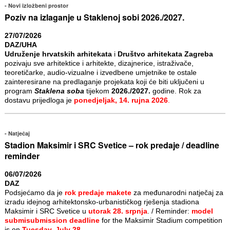
Novi izložbeni prostor
Poziv na izlaganje u Staklenoj sobi 2026./2027.
27/07/2026
DAZ/UHA
Udruženje hrvatskih arhitekata
i
Društvo arhitekata Zagreba
pozivaju sve arhitektice i arhitekte, dizajnerice, istraživače,
teoretičarke, audio-vizualne i izvedbene umjetnike te ostale
zainteresirane na predlaganje projekata koji će biti uključeni u
program
Staklena soba
tijekom
2026./2027.
godine. Rok za
dostavu prijedloga je
ponedjeljak, 14. rujna 2026
.
Natječaj
Stadion Maksimir i SRC Svetice – rok predaje / deadline
reminder
06/07/2026
DAZ
Podsjećamo da je
rok predaje makete
za međunarodni natječaj za
izradu idejnog arhitektonsko-urbanističkog rješenja stadiona
Maksimir i SRC Svetice u
utorak 28. srpnja
. / Reminder:
model
submisubmission deadline
for the Maksimir Stadium competition
is on
Tuesday, July 28
.