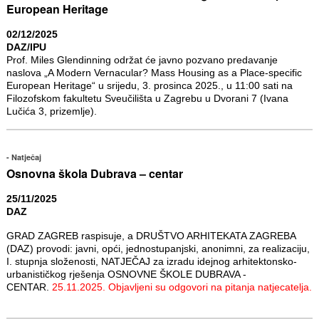
European Heritage
02/12/2025
DAZ/IPU
Prof. Miles Glendinning održat će javno pozvano predavanje
naslova „A Modern Vernacular? Mass Housing as a Place-specific
European Heritage“ u srijedu, 3. prosinca 2025., u 11:00 sati na
Filozofskom fakultetu Sveučilišta u Zagrebu u Dvorani 7 (Ivana
Lučića 3, prizemlje).
Natječaj
Osnovna škola Dubrava – centar
25/11/2025
DAZ
GRAD ZAGREB raspisuje, a DRUŠTVO ARHITEKATA ZAGREBA
(DAZ) provodi: javni, opći, jednostupanjski, anonimni, za realizaciju,
I. stupnja složenosti, NATJEČAJ za izradu idejnog arhitektonsko-
urbanističkog rješenja OSNOVNE ŠKOLE DUBRAVA -
CENTAR.
25.11.2025. Objavljeni su odgovori na pitanja natjecatelja.