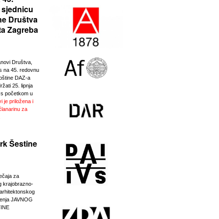
 sjednicu
ne Društva
ta Zagreba
anovi Društva,
 na 45. redovnu
pštine DAZ-a
žati 25. lipnja
 s početkom u
i je priložena i
članarinu za
.
rk Šestine
ječaja za
g krajobrazno-
-arhitektonskog
eđenja JAVNOG
INE