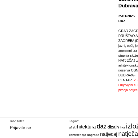
Dubrava
25/11/2025
DAZ
GRAD ZAGREB
DRUŠTVO A
ZAGREBA (DA
javni, opći, j
anonimni, za r
stupnja slože
NATJEČAJ za
arhitektonsk
rješenja O
DUBRAVA -
CENTAR.
25
Objavljeni su
pitanja natjec
DAZ bilten:
Tagovi:
izlo
daz
arhitektura
dizajn
Prijavite se
af
hka
natječa
natjecaj
konferencija
nagrade