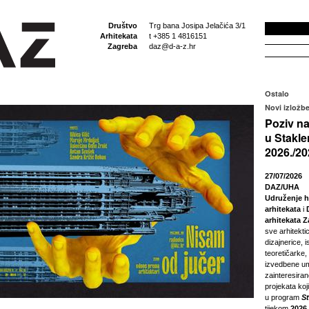
Društvo
Trg bana Josipa Jelačića 3/1
Arhitekata
t +385 1 4816151
Zagreba
daz@d-a-z.hr
Ostalo
Novi izložbe
Poziv na
u Stakle
2026./20
27/07/2026
DAZ/UHA
Udruženje h
arhitekata
i
arhitekata 
sve arhitektic
dizajnerice, i
teoretičarke,
izvedbene um
zainteresira
projekata koji
u program
S
tijekom
2026.