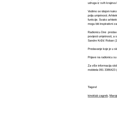
udruga iz svih krajeva
Vodimo se idejom kako i
polja umjetnosti. Arhitek
funkcije. Svako arhitek
mogu biti inspirativni 
Radionicu čine predavan
povijesti umjetnosti, a 
Sandre Križić Roban (1
Predavanje koje je u s
Prijave na radionicu su
Za više informacija slo
mobitela 091 3386423 
Tagovi
kinoklub zagreb
,
Maroj