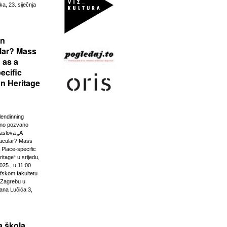
ka, 23. siječnja
rn
lar? Mass
 as a
ecific
n Heritage
lendinning
vno pozvano
aslova „A
acular? Mass
 Place-specific
tage“ u srijedu,
025., u 11:00
ofskom fakultetu
u Zagrebu u
ana Lučića 3,
 škola