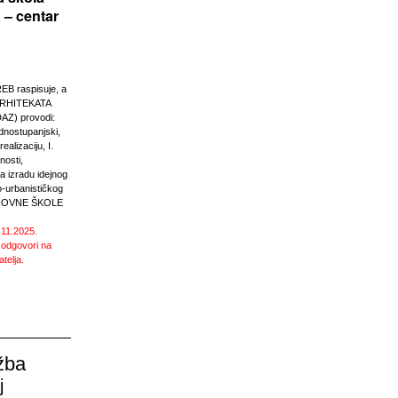
 – centar
 raspisuje, a
RHITEKATA
Z) provodi:
ednostupanjski,
ealizaciju, I.
nosti,
 izradu idejnog
o-urbanističkog
SNOVNE ŠKOLE
.11.2025.
 odgovori na
atelja.
žba
j