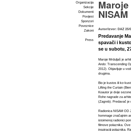
Maroje 
Organizacija
Sekcije
NISAM 
Dokumenti
Povijest
Sponzori
Poveznice
Autor/izvor: DAZ 25/
Zakoni
Predavanje Mar
Press
spavači i kust
se u subotu, 27
Maroje Mrduljaš je arhit
Ando: Transcending Opp
2012). Objavljuje u vo
drugima.
Bio je kustos ili ko-ku
Lifting the Curtain (Bie
Koautor je dvije sezon
Rohe nagrade za arhitek
(Zagreb). Predavač je 
Radionica NISAM OD JUČ
hommage značajnim arhit
istoimenoj radionici po
filmove polaznika. Ove
inspiraciji polaznika. R