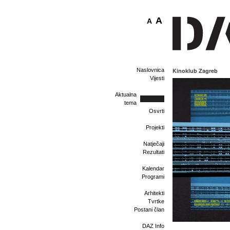
A
A
Naslovnica
Kinoklub Zagreb
Vijesti
Aktualna
tema
Osvrti
Projekti
Natječaji
Rezultati
Kalendar
Programi
Arhitekti
Tvrtke
Postani član
DAZ Info