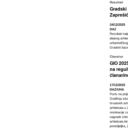
Rezultati
Gradski
Zapreši
24/12/2025
DAZ
Rezultati nat
idejnog arhit
urbanističkog
Gradski baze
Članstvo
GIO 2025
na regul
članarin
17/12/2025
DAZ/UHA
Poziv na pri
Godišnju izl
hrvatskih arhi
arhitekata u 2
nominacije z
nagrade Udru
arhitekata bi
ponedjeljka, 