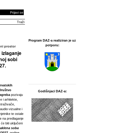
Prijavi se
Program DAZ-a realiziran je uz
potporu:
ni prostor
 izlaganje
noj sobi
27.
rvatskih
Društvo
Godišnjaci DAZ-a:
Zagreba
pozivaju
e i arhitekte,
straživače,
 audio-vizualne i
jetnike te ostale
ne na predlaganje
 će biti uključeni
taklena soba
/2027.
godine.