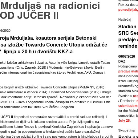
Mrduljaš na radionici
Rok za dostav
OD JUČER II
ponedjeljak,
Natječaj
Stadion 
06/2020
SRC Sve
oja Mrduljaša, koautora serijala Betonski
predaje 
osa izložbe Towards Concrete Utopia održat će
reminde
. lipnja u 20 h u dvorištu KKZ-a.
06/07/2026
DAZ
ekt i kritičar arhitekture i dizajna. Autor je više knjiga, između ostalih Tadao
Podsjećamo 
ositions (Oris, Zagreb, 2018) i Modernism-in-Between (Jovis, Berlin,
predaje mak
dećim internacionalnim časopisima kao što su Archithese, A+U, Domus i
međunarodni 
izradu idejno
urbanističkog
stos brojnih izložbi uključivo Towards Concrete Utopia (MoMA NY, 2018),
stadiona Mak
nnale arhitekture u Veneciji 2014), Unfinished Modernisations (2012) i drugih.
Svetice u
uto
e dokumentarne serije Betonski spavači. Nezavisni je ekspert Mies van der
/ Reminder:
turu EU. Glavni i odgovorni urednik časopisa za arhitekturu i kulturu Oris
submisubmi
na Arhitektonskom fakultetu Sveučilišta u Zagrebu.
for the Maks
competition i
ER II će poticati samostalan stvaralački i autorski rad kao refleksiju i
July 28
.
ektonskim djelima iz lokalne sredine autora. Prije dvije godine na
nudili smo kultne filmove iz povijesti Kinokluba Zagreb kao inspiraciju za nove
Skupština
 godine pažnju posvećujemo arhitektonskoj baštini kao stvaralačkoj
Poziv na
adionica će se odvijati i online i zato pozivamo autore iz kinoklubova i srodnih