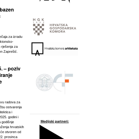
 bazen
ć
ječaja za izradu
ektonsko-
 rješenja za
n Zaprešić.
. – poziv
iranje
e
javu radova za
ožbu ostvarenja
tektica i
025. godini i
Medijski partneri:
a godišnje
ženja hrvatskih
t će otvoren od
22. prosinca