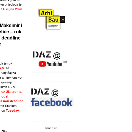
u prijedloga je
 14. rujna 2026
.
Maksimir i
tice – rok
/ deadline
r
da je
rok
ete
za
natječaj za
g arhitektonsko-
 rješenja
simir i SRC
rak 28. srpnja
.
model
ssion deadline
imir Stadium
s on
Tuesday,
Partneri:
 45.