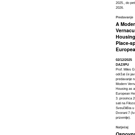
2025., do pet
2026.
Predavanje
A Mode
Vernacu
Housing
Place-sp
Europea
02/12/2025
DAZ/IPU
Prof. Miles G
održat će ja
predavanje n
Modern Vern
Housing as a
European Heri
3. prosinca 2
sati na Filoz
Sveučilišta 
Dvorani 7 (Iv
prizemlje).
Natječaj
Osnovna