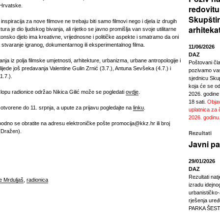
 Hrvatske.
redovitu
Skupšti
nspiracija za nove filmove ne trebaju biti samo filmovi nego i djela iz drugih
arhiteka
tura je dio ljudskog bivanja, ali rijetko se javno promišlja van svoje utilitarne
tonsko djelo ima kreativne, vrijednosne i političke aspekte i smatramo da oni
za stvaranje igranog, dokumentarnog ili eksperimentalnog filma.
11/06/2026
DAZ
ja iz polja filmske umjetnosti, arhitekture, urbanizma, urbane antropologije i
Poštovani čl
slijede još predavanja Valentine Gulin Zrnić (3.7.), Antuna Sevšeka (4.7.) i
pozivamo vas
1.7.).
sjednicu Sku
koja će se odr
klopu radionice održao Nikica Gilić može se pogledati
ovdje
.
2026. godine
18 sati.
Objav
 otvorene do 11. srpnja, a upute za prijavu pogledajte na
linku
.
uplatnica za 
2026. godinu
bodno se obratite na adresu elektroničke pošte promocija@kkz.hr ili broj
(Dražen).
Rezultati
Javni pa
29/01/2026
DAZ
Rezultati nat
e Mrduljaš
,
radionica
izradu idejno
urbanističko
rješenja ur
PARKA ŠEST