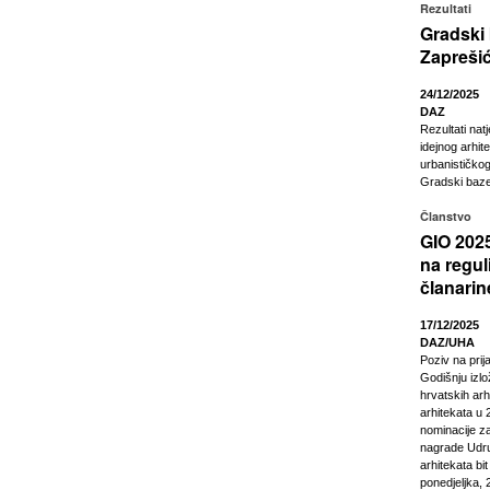
Rezultati
Gradski
Zapreši
24/12/2025
DAZ
Rezultati nat
idejnog arhit
urbanističkog
Gradski baze
Članstvo
GIO 2025
na regul
članarin
17/12/2025
DAZ/UHA
Poziv na pri
Godišnju izl
hrvatskih arhi
arhitekata u 2
nominacije z
nagrade Udru
arhitekata bi
ponedjeljka, 