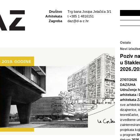
Društvo
Trg bana Josipa Jelačića 3/1
Arhitekata
t +385 1 4816151
Zagreba
daz@d-a-z.hr
Ostalo
Novi izložbe
Poziv na
u Stakle
2026./20
27/07/2026
DAZ/UHA
Udruženje h
arhitekata
i
arhitekata 
sve arhitektic
dizajnerice, i
teoretičarke,
izvedbene um
zainteresira
projekata koji
u program
S
tijekom
2026.