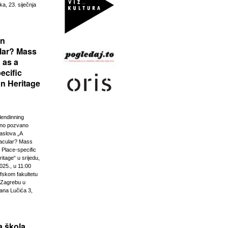
ka, 23. siječnja
rn
lar? Mass
 as a
ecific
n Heritage
lendinning
vno pozvano
aslova „A
acular? Mass
 Place-specific
tage“ u srijedu,
025., u 11:00
ofskom fakultetu
u Zagrebu u
ana Lučića 3,
 škola