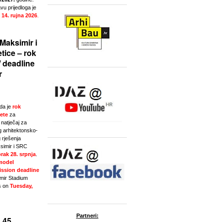
u prijedloga je
 14. rujna 2026
.
Maksimir i
tice – rok
/ deadline
r
da je
rok
ete
za
natječaj za
g arhitektonsko-
 rješenja
simir i SRC
rak 28. srpnja
.
model
ssion deadline
imir Stadium
s on
Tuesday,
Partneri:
 45.