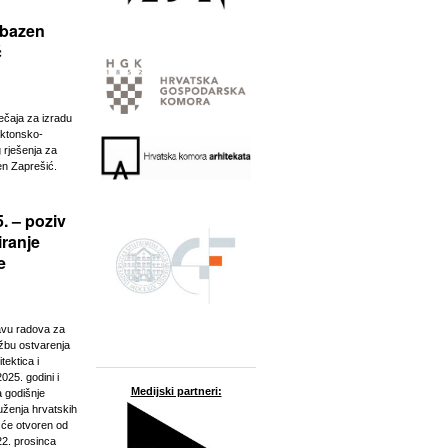
 bazen
ć
ječaja za izradu
ektonsko-
 rješenja za
n Zaprešić.
. – poziv
iranje
e
javu radova za
ožbu ostvarenja
tektica i
025. godini i
Medijski partneri:
a godišnje
ženja hrvatskih
t će otvoren od
22. prosinca