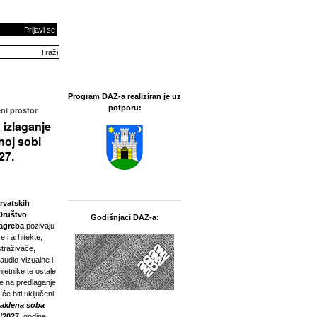
Prijavi se
Program DAZ-a realiziran je uz
potporu:
ni prostor
 izlaganje
noj sobi
27.
rvatskih
Društvo
Godišnjaci DAZ-a:
Zagreba
pozivaju
e i arhitekte,
straživače,
 audio-vizualne i
jetnike te ostale
ne na predlaganje
 će biti uključeni
taklena soba
/2027.
godine.