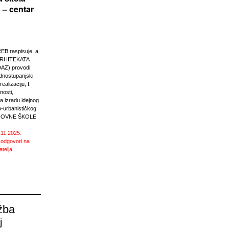
 – centar
 raspisuje, a
RHITEKATA
Z) provodi:
ednostupanjski,
ealizaciju, I.
nosti,
 izradu idejnog
o-urbanističkog
SNOVNE ŠKOLE
.11.2025.
 odgovori na
atelja.
žba
j