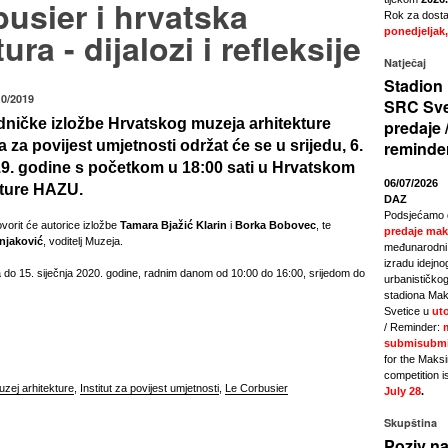
usier i hrvatska
Rok za dostav
ura - dijalozi i refleksije
ponedjeljak,
Natječaj
Stadion 
10/2019
SRC Sve
dničke izložbe Hrvatskog muzeja arhitekture
predaje 
a za povijest umjetnosti održat će se u srijedu, 6.
reminde
9. godine s početkom u 18:00 sati u Hrvatskom
06/07/2026
kture HAZU.
DAZ
Podsjećamo 
vorit će autorice izložbe
Tamara Bjažić Klarin
i
Borka Bobovec
, te
predaje mak
njaković
, voditelj Muzeja.
međunarodni 
izradu idejno
a do 15. siječnja 2020. godine, radnim danom od 10:00 do 16:00, srijedom do
urbanističkog
stadiona Mak
Svetice u
uto
/ Reminder:
submisubmi
for the Maks
competition i
uzej arhitekture
,
Institut za povijest umjetnosti
,
Le Corbusier
July 28
.
Skupština
Poziv na