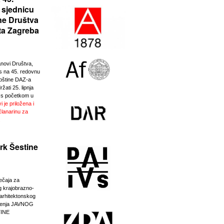
 sjednicu
ne Društva
ta Zagreba
anovi Društva,
 na 45. redovnu
pštine DAZ-a
žati 25. lipnja
 s početkom u
i je priložena i
članarinu za
.
rk Šestine
ječaja za
g krajobrazno-
-arhitektonskog
eđenja JAVNOG
INE