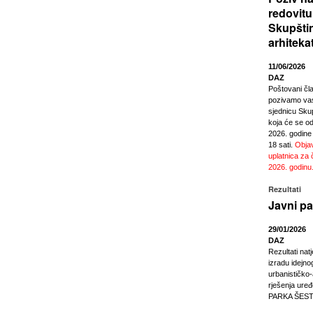
redovitu
Skupšti
arhiteka
11/06/2026
DAZ
Poštovani čl
pozivamo vas
sjednicu Sku
koja će se odr
2026. godine
18 sati.
Objav
uplatnica za 
2026. godinu
Rezultati
Javni pa
29/01/2026
DAZ
Rezultati nat
izradu idejno
urbanističko
rješenja ur
PARKA ŠEST