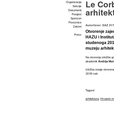
Le Corb
Organizacija
Sekcije
arhitekt
Dokumenti
Povijest
Sponzori
Poveznice
Autor/izvor: DAZ 31/
Zakoni
Otvorenje zaje
Press
HAZU i Institut
studenoga 201
muzeju arhite
Na otvorenju izložbe go
akademik
Andrija Mut
Izložba ostaje otvoren
18:00 sati.
Tagovi
arhitektura
,
Hrvatski m