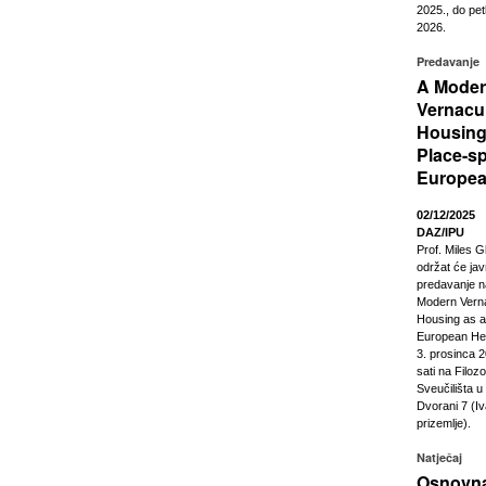
2025., do pet
2026.
Predavanje
A Mode
Vernacu
Housing
Place-sp
Europea
02/12/2025
DAZ/IPU
Prof. Miles G
održat će ja
predavanje n
Modern Vern
Housing as a
European Heri
3. prosinca 2
sati na Filoz
Sveučilišta 
Dvorani 7 (Iv
prizemlje).
Natječaj
Osnovna