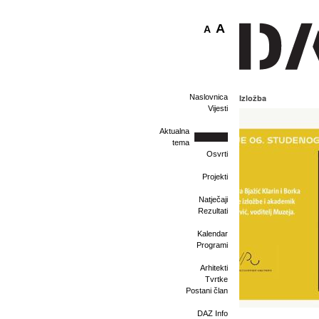
A
A
Naslovnica
Izložba
Vijesti
Aktualna
tema
Osvrti
Projekti
Natječaji
Rezultati
Kalendar
Programi
Arhitekti
Tvrtke
Postani član
DAZ Info