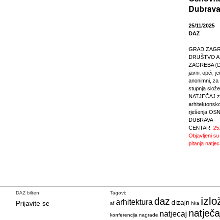
Dubrava
25/11/2025
DAZ
GRAD ZAGREB
DRUŠTVO A
ZAGREBA (DA
javni, opći, j
anonimni, za r
stupnja slože
NATJEČAJ za
arhitektonsk
rješenja O
DUBRAVA -
CENTAR.
25
Objavljeni su
pitanja natjec
DAZ bilten:
Tagovi:
izlo
daz
arhitektura
dizajn
Prijavite se
af
hka
natječa
natjecaj
konferencija
nagrade