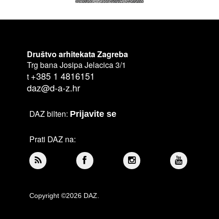
Društvo arhitekata Zagreba
Trg bana Josipa Jelacica 3/1
+385 1 4816151
t
daz@d-a-z.hr
DAZ bilten:
Prijavite se
Prati DAZ na:
Copyright ©2026 DAZ.