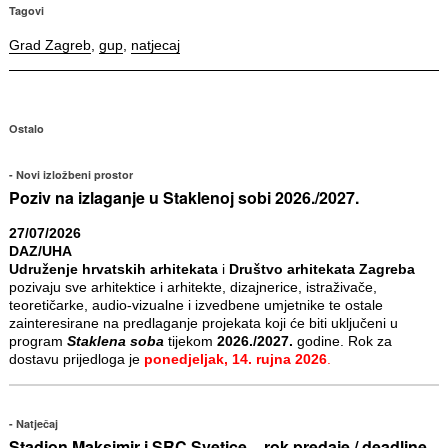
Tagovi
Grad Zagreb
,
gup
,
natjecaj
Ostalo
Novi izložbeni prostor
Poziv na izlaganje u Staklenoj sobi 2026./2027.
27/07/2026
DAZ/UHA
Udruženje hrvatskih arhitekata
i
Društvo arhitekata Zagreba
pozivaju sve arhitektice i arhitekte, dizajnerice, istraživače,
teoretičarke, audio-vizualne i izvedbene umjetnike te ostale
zainteresirane na predlaganje projekata koji će biti uključeni u
program
Staklena soba
tijekom
2026./2027.
godine. Rok za
dostavu prijedloga je
ponedjeljak, 14. rujna 2026
.
Natječaj
Stadion Maksimir i SRC Svetice – rok predaje / deadline