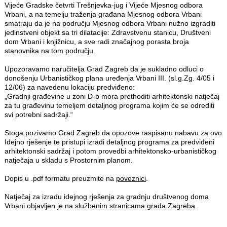
Vijeće Gradske četvrti Trešnjevka-jug i Vijeće Mjesnog odbora
Vrbani, a na temelju traženja građana Mjesnog odbora Vrbani
smatraju da je na području Mjesnog odbora Vrbani nužno izgraditi
jedinstveni objekt sa tri dilatacije: Zdravstvenu stanicu, Društveni
dom Vrbani i knjižnicu, a sve radi značajnog porasta broja
stanovnika na tom području.
Upozoravamo naručitelja Grad Zagreb da je sukladno odluci o
donošenju Urbanističkog plana uređenja Vrbani III. (sl.g.Zg. 4/05 i
12/06) za navedenu lokaciju predviđeno:
„Gradnji građevine u zoni D-b mora prethoditi arhitektonski natječaj
za tu građevinu temeljem detaljnog programa kojim će se odrediti
svi potrebni sadržaji.“
Stoga pozivamo Grad Zagreb da opozove raspisanu nabavu za ovo
Idejno rješenje te pristupi izradi detaljnog programa za predviđeni
arhitektonski sadržaj i potom provedbi arhitektonsko-urbanističkog
natječaja u skladu s Prostornim planom.
Dopis u .pdf formatu preuzmite na
poveznici
.
Natječaj za izradu idejnog rješenja za gradnju društvenog doma
Vrbani objavljen je na
službenim stranicama grada Zagreba
.