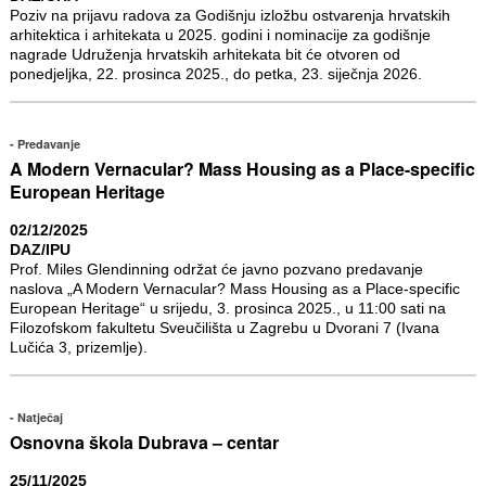
Poziv na prijavu radova za Godišnju izložbu ostvarenja hrvatskih
arhitektica i arhitekata u 2025. godini i nominacije za godišnje
nagrade Udruženja hrvatskih arhitekata bit će otvoren od
ponedjeljka, 22. prosinca 2025., do petka, 23. siječnja 2026.
Predavanje
A Modern Vernacular? Mass Housing as a Place-specific
European Heritage
02/12/2025
DAZ/IPU
Prof. Miles Glendinning održat će javno pozvano predavanje
naslova „A Modern Vernacular? Mass Housing as a Place-specific
European Heritage“ u srijedu, 3. prosinca 2025., u 11:00 sati na
Filozofskom fakultetu Sveučilišta u Zagrebu u Dvorani 7 (Ivana
Lučića 3, prizemlje).
Natječaj
Osnovna škola Dubrava – centar
25/11/2025