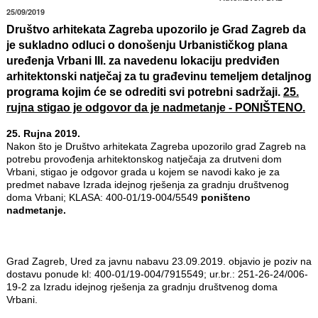
25/09/2019
Društvo arhitekata Zagreba upozorilo je Grad Zagreb da
je sukladno odluci o donošenju Urbanističkog plana
uređenja Vrbani III. za navedenu lokaciju predviđen
arhitektonski natječaj za tu građevinu temeljem detaljnog
programa kojim će se odrediti svi potrebni sadržaji.
25.
rujna stigao je odgovor da je nadmetanje - PONIŠTENO.
25. Rujna 2019.
Nakon što je Društvo arhitekata Zagreba upozorilo grad Zagreb na
potrebu provođenja arhitektonskog natječaja za drutveni dom
Vrbani, stigao je odgovor grada u kojem se navodi kako je za
predmet nabave Izrada idejnog rješenja za gradnju društvenog
doma Vrbani; KLASA: 400-01/19-004/5549
poništeno
nadmetanje.
Grad Zagreb, Ured za javnu nabavu 23.09.2019. objavio je poziv na
dostavu ponude kl: 400-01/19-004/7915549; ur.br.: 251-26-24/006-
19-2 za Izradu idejnog rješenja za gradnju društvenog doma
Vrbani.