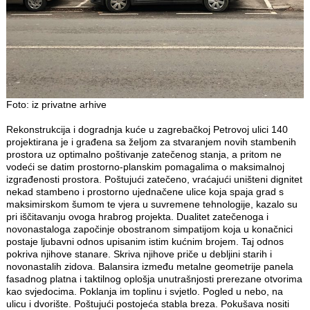
Foto: iz privatne arhive
Rekonstrukcija i dogradnja kuće u zagrebačkoj Petrovoj ulici 140
projektirana je i građena sa željom za stvaranjem novih stambenih
prostora uz optimalno poštivanje zatečenog stanja, a pritom ne
vodeći se datim prostorno-planskim pomagalima o maksimalnoj
izgrađenosti prostora. Poštujući zatečeno, vraćajući uništeni dignitet
nekad stambeno i prostorno ujednačene ulice koja spaja grad s
maksimirskom šumom te vjera u suvremene tehnologije, kazalo su
pri iščitavanju ovoga hrabrog projekta. Dualitet zatečenoga i
novonastaloga započinje obostranom simpatijom koja u konačnici
postaje ljubavni odnos upisanim istim kućnim brojem. Taj odnos
pokriva njihove stanare. Skriva njihove priče u debljini starih i
novonastalih zidova. Balansira između metalne geometrije panela
fasadnog platna i taktilnog oplošja unutrašnjosti prerezane otvorima
kao svjedocima. Poklanja im toplinu i svjetlo. Pogled u nebo, na
ulicu i dvorište. Poštujući postojeća stabla breza. Pokušava nositi