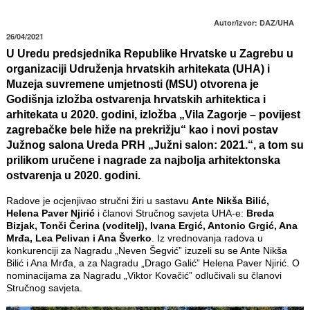
Autor/izvor: DAZ/UHA
26/04/2021
U Uredu predsjednika Republike Hrvatske u Zagrebu u
organizaciji Udruženja hrvatskih arhitekata (UHA) i
Muzeja suvremene umjetnosti (MSU) otvorena je
Godišnja izložba ostvarenja hrvatskih arhitektica i
arhitekata u 2020. godini, izložba „Vila Zagorje – povijest
zagrebačke bele hiže na prekrižju“ kao i novi postav
Južnog salona Ureda PRH „Južni salon: 2021.“, a tom su
prilikom uručene i nagrade za najbolja arhitektonska
ostvarenja u 2020. godini.
Radove je ocjenjivao stručni žiri u sastavu
Ante Nikša Bilić,
Helena Paver Njirić
i članovi Stručnog savjeta UHA-e:
Breda
Bizjak, Tonči Čerina (voditelj), Ivana Ergić, Antonio Grgić, Ana
Mrđa, Lea Pelivan i Ana Šverko
. Iz vrednovanja radova u
konkurenciji za Nagradu „Neven Šegvić” izuzeli su se Ante Nikša
Bilić i Ana Mrđa, a za Nagradu „Drago Galić” Helena Paver Njirić. O
nominacijama za Nagradu „Viktor Kovačić” odlučivali su članovi
Stručnog savjeta.