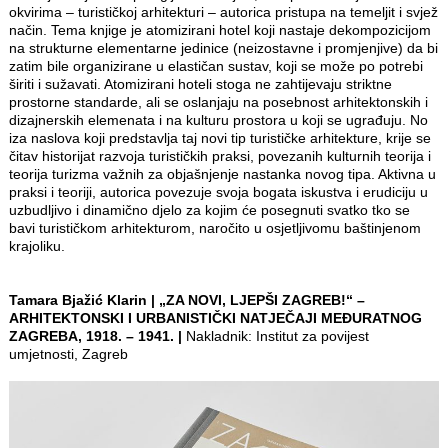
okvirima – turističkoj arhitekturi – autorica pristupa na temeljit i svjež
način. Tema knjige je atomizirani hotel koji nastaje dekompozicijom
na strukturne elementarne jedinice (neizostavne i promjenjive) da bi
zatim bile organizirane u elastičan sustav, koji se može po potrebi
širiti i sužavati. Atomizirani hoteli stoga ne zahtijevaju striktne
prostorne standarde, ali se oslanjaju na posebnost arhitektonskih i
dizajnerskih elemenata i na kulturu prostora u koji se ugrađuju. No
iza naslova koji predstavlja taj novi tip turističke arhitekture, krije se
čitav historijat razvoja turističkih praksi, povezanih kulturnih teorija i
teorija turizma važnih za objašnjenje nastanka novog tipa. Aktivna u
praksi i teoriji, autorica povezuje svoja bogata iskustva i erudiciju u
uzbudljivo i dinamično djelo za kojim će posegnuti svatko tko se
bavi turističkom arhitekturom, naročito u osjetljivomu baštinjenom
krajoliku.
Tamara Bjažić Klarin | „ZA NOVI, LJEPŠI ZAGREB!“ –
ARHITEKTONSKI I URBANISTIČKI NATJEČAJI MEĐURATNOG
ZAGREBA, 1918. – 1941. |
Nakladnik: Institut za povijest
umjetnosti, Zagreb