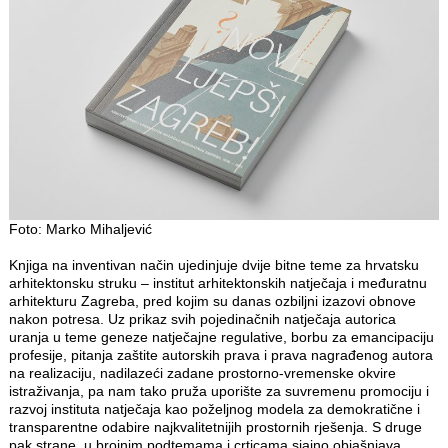
Foto: Marko Mihaljević
Knjiga na inventivan način ujedinjuje dvije bitne teme za hrvatsku
arhitektonsku struku – institut arhitektonskih natječaja i međuratnu
arhitekturu Zagreba, pred kojim su danas ozbiljni izazovi obnove
nakon potresa. Uz prikaz svih pojedinačnih natječaja autorica
uranja u teme geneze natječajne regulative, borbu za emancipaciju
profesije, pitanja zaštite autorskih prava i prava nagrađenog autora
na realizaciju, nadilazeći zadane prostorno-vremenske okvire
istraživanja, pa nam tako pruža uporište za suvremenu promociju i
razvoj instituta natječaja kao poželjnog modela za demokratične i
transparentne odabire najkvalitetnijih prostornih rješenja. S druge
pak strane, u brojnim podtemama i crticama sjajno objašnjava