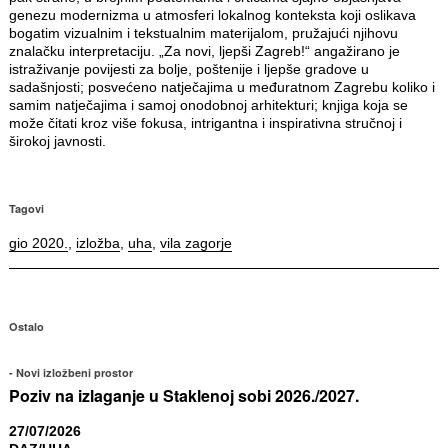
genezu modernizma u atmosferi lokalnog konteksta koji oslikava
bogatim vizualnim i tekstualnim materijalom, pružajući njihovu
znalačku interpretaciju. „Za novi, ljepši Zagreb!“ angažirano je
istraživanje povijesti za bolje, poštenije i ljepše gradove u
sadašnjosti; posvećeno natječajima u međuratnom Zagrebu koliko i
samim natječajima i samoj onodobnoj arhitekturi; knjiga koja se
može čitati kroz više fokusa, intrigantna i inspirativna stručnoj i
širokoj javnosti.
Tagovi
gio 2020.
,
izložba
,
uha
,
vila zagorje
Ostalo
Novi izložbeni prostor
Poziv na izlaganje u Staklenoj sobi 2026./2027.
27/07/2026