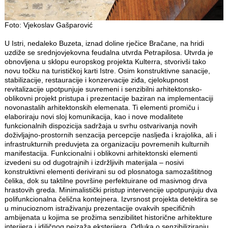
Foto: Vjekoslav Gašparović
U Istri, nedaleko Buzeta, iznad doline rječice Bračane, na hridi
uzdiže se srednjovjekovna feudalna utvrda Petrapilosa. Utvrda je
obnovljena u sklopu europskog projekta Kulterra, stvorivši tako
novu točku na turističkoj karti Istre. Osim konstruktivne sanacije,
stabilizacije, restauracije i konzervacije ziđa, cjelokupnost
revitalizacije upotpunjuje suvremeni i senzibilni arhitektonsko-
oblikovni projekt pristupa i prezentacije baziran na implementaciji
novonastalih arhitektonskih elemenata. Ti elementi promiču i
elaboriraju novi sloj komunikacija, kao i nove modalitete
funkcionalnih dispozicija sadržaja u svrhu ostvarivanja novih
doživljajno-prostornih senzacija percepcije nasljeđa i krajolika, ali i
infrastrukturnih preduvjeta za organizaciju povremenih kulturnih
manifestacija. Funkcionalni i oblikovni arhitektonski elementi
izvedeni su od dugotrajnih i izdržljivih materijala – nosivi
konstruktivni elementi derivirani su od plosnatoga samozaštitnog
čelika, dok su taktilne površine perfektuirane od masivnog drva
hrastovih greda. Minimalistički pristup intervencije upotpunjuju dva
polifunkcionalna čelična kontejnera. Izvrsnost projekta detektira se
u minucioznom istraživanju prezentacije ovakvih specifičnih
ambijenata u kojima se prožima senzibilitet historične arhitekture
interijera i idiličnog pejzaža eksterijera. Odluka o senzibiliziranju