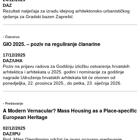
DAZ
Rezultati natječaja za izradu idejnog arhitektonsko-urbanističkog
rješenja za Gradski bazen Zaprešić.
Članstvo
GIO 2025. – poziv na reguliranje članarine
17/12/2025
DAZ/UHA
Poziv na prijavu radova za Godišnju izložbu ostvarenja hrvatskih
arhitektica i arhitekata u 2025. godini i nominacije za godišnje
nagrade Udruženja hrvatskih arhitekata bit će otvoren od
ponedjeljka, 22. prosinca 2025., do petka, 23. siječnja 2026.
Predavanje
A Modern Vernacular? Mass Housing as a Place-specific
European Heritage
02/12/2025
DAZ/IPU
Prof. Miles Glendinning održat će javno pozvano predavanje