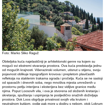
Foto: Marko Sliko Raguž
Obiteljska kuća najelastičniji je arhitektonski genre na kojem su
mogući svi ekstremi stvaranja prostora. Ova kuća predstavlja jednu
od mogućih krajnosti. Višerazinski volumen, utisnut u stijenu, svoju
pojavnost oblikuje topografijom krovova i prepletom plavičastih
refleksija na staklenim trakama ograda i pročelja. Kuća se ne sastoji
od spavaćih i dnevnih soba, nego mnoštva mjesta umreženih u
prostornu petlju interijera i eksterijera bez vidljive granice među
njima. Poput Loosovih vila, i ova je stvorena od složenih kretanja i
skretanja, spuštanja i uspinjanja te posljedično snažnih doživljaja
prostora. Dok Loos obgrljuje privatnost svojih vila krutom i
neutralnom kutijom, ovdje pak more u dodiru s nebom, otok Lokrum