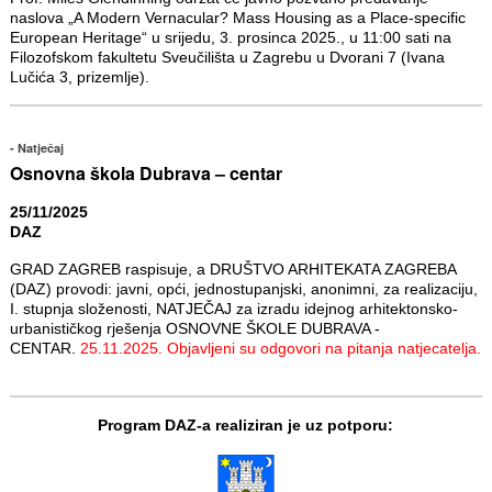
naslova „A Modern Vernacular? Mass Housing as a Place-specific
European Heritage“ u srijedu, 3. prosinca 2025., u 11:00 sati na
Filozofskom fakultetu Sveučilišta u Zagrebu u Dvorani 7 (Ivana
Lučića 3, prizemlje).
Natječaj
Osnovna škola Dubrava – centar
25/11/2025
DAZ
GRAD ZAGREB raspisuje, a DRUŠTVO ARHITEKATA ZAGREBA
(DAZ) provodi: javni, opći, jednostupanjski, anonimni, za realizaciju,
I. stupnja složenosti, NATJEČAJ za izradu idejnog arhitektonsko-
urbanističkog rješenja OSNOVNE ŠKOLE DUBRAVA -
CENTAR.
25.11.2025. Objavljeni su odgovori na pitanja natjecatelja.
Program DAZ-a realiziran je uz potporu: