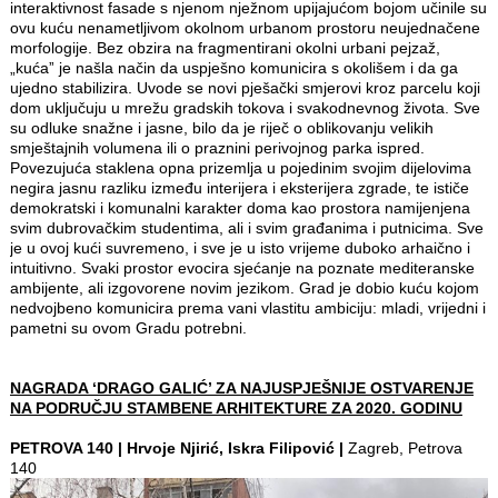
interaktivnost fasade s njenom nježnom upijajućom bojom učinile su
ovu kuću nenametljivom okolnom urbanom prostoru neujednačene
morfologije. Bez obzira na fragmentirani okolni urbani pejzaž,
„kućaˮ je našla način da uspješno komunicira s okolišem i da ga
ujedno stabilizira. Uvode se novi pješački smjerovi kroz parcelu koji
dom uključuju u mrežu gradskih tokova i svakodnevnog života. Sve
su odluke snažne i jasne, bilo da je riječ o oblikovanju velikih
smještajnih volumena ili o praznini perivojnog parka ispred.
Povezujuća staklena opna prizemlja u pojedinim svojim dijelovima
negira jasnu razliku između interijera i eksterijera zgrade, te ističe
demokratski i komunalni karakter doma kao prostora namijenjena
svim dubrovačkim studentima, ali i svim građanima i putnicima. Sve
je u ovoj kući suvremeno, i sve je u isto vrijeme duboko arhaično i
intuitivno. Svaki prostor evocira sjećanje na poznate mediteranske
ambijente, ali izgovorene novim jezikom. Grad je dobio kuću kojom
nedvojbeno komunicira prema vani vlastitu ambiciju: mladi, vrijedni i
pametni su ovom Gradu potrebni.
NAGRADA ‘DRAGO GALIĆ’ ZA NAJUSPJEŠNIJE OSTVARENJE
NA PODRUČJU STAMBENE ARHITEKTURE ZA 2020. GODINU
PETROVA 140 | Hrvoje Njirić, Iskra Filipović |
Zagreb, Petrova
140