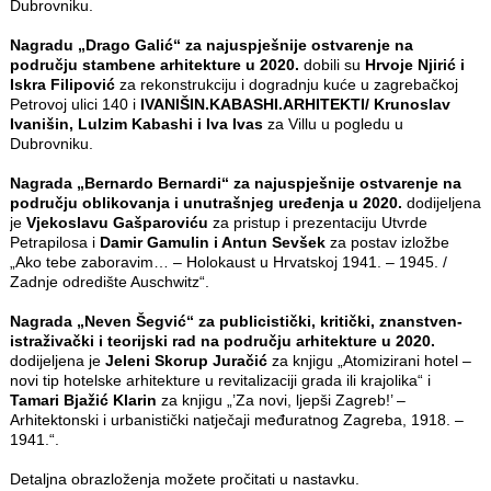
Dubrovniku.
Nagradu „Drago Galić“ za najuspješnije ostvarenje na
području stambene arhitekture u 2020.
dobili su
Hrvoje Njirić i
Iskra Filipović
za rekonstrukciju i dogradnju kuće u zagrebačkoj
Petrovoj ulici 140 i
IVANIŠIN.KABASHI.ARHITEKTI/
Krunoslav
Ivanišin, Lulzim Kabashi i Iva Ivas
za Villu u pogledu u
Dubrovniku.
Nagrada „Bernardo Bernardi“ za najuspješnije ostvarenje na
području oblikovanja i unutrašnjeg uređenja u 2020.
dodijeljena
je
Vjekoslavu Gašparoviću
za pristup i prezentaciju Utvrde
Petrapilosa i
Damir Gamulin i Antun Sevšek
za postav izložbe
„Ako tebe zaboravim… – Holokaust u Hrvatskoj 1941. – 1945. /
Zadnje odredište Auschwitz“.
Nagrada „Neven Šegvić“ za publicistički, kritički, znanstven-
istraživački i teorijski rad na području arhitekture u 2020.
dodijeljena je
Jeleni Skorup Juračić
za knjigu „Atomizirani hotel –
novi tip hotelske arhitekture u revitalizaciji grada ili krajolika“ i
Tamari Bjažić Klarin
za knjigu „’Za novi, ljepši Zagreb!’ –
Arhitektonski i urbanistički natječaji međuratnog Zagreba, 1918. –
1941.“.
Detaljna obrazloženja možete pročitati u nastavku.