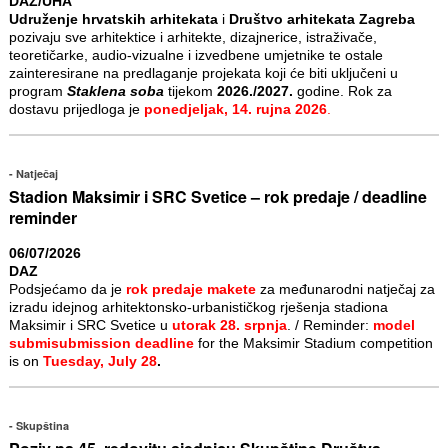
DAZ/UHA
Udruženje hrvatskih arhitekata
i
Društvo arhitekata Zagreba
pozivaju sve arhitektice i arhitekte, dizajnerice, istraživače,
teoretičarke, audio-vizualne i izvedbene umjetnike te ostale
zainteresirane na predlaganje projekata koji će biti uključeni u
program
Staklena soba
tijekom
2026./2027.
godine. Rok za
dostavu prijedloga je
ponedjeljak, 14. rujna 2026
.
Natječaj
Stadion Maksimir i SRC Svetice – rok predaje / deadline
reminder
06/07/2026
DAZ
Podsjećamo da je
rok predaje makete
za međunarodni natječaj za
izradu idejnog arhitektonsko-urbanističkog rješenja stadiona
Maksimir i SRC Svetice u
utorak 28. srpnja
. / Reminder:
model
submisubmission deadline
for the Maksimir Stadium competition
is on
Tuesday, July 28
.
Skupština