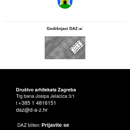
Godišnjaci DAZ-a:
Društvo arhitekata Zagreba
Trg bana Josipa Jelacica 3/1
+385 1 4816151
t
daz@d-a-z.hr
DAZ bilten:
Prijavite se