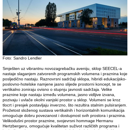
Foto: Sandro Lendler
Smješten uz vibrantnu novozagrebačku aveniju, sklop SEECEL-a
nastaje slaganjem zatvorenih programskih volumena i praznina koje
posljedično nastaju. Raznovrsni sadržaji sklopa, hibridi edukacijsko-
poslovno-hotelske namjene jasno slijede prostorni koncept, te se
vertikalno zoniraju ovisno o stupnju javnosti sadržaja. Velike
praznine koje nastaju između volumena, jasno vidljive izvana,
pozivaju i uvlače okolni vanjski prostor u sklop. Volumeni se kroz
tlocrt i presjek postavljaju inverzno, što rezultira stalnim pulsiranjem.
Prožetost složenog sustava vertikalnih i horizontalnih komunikacija
omogućuje dobru povezanost i dostupnost svih prostora i praznina.
Velikodušni prostor praznine, svojevrsni hommage Hermanu
Hertzbergeru, omogućuje kvalitetan suživot različitih programa i