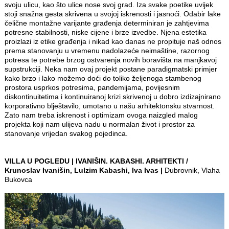
svoju ulicu, kao što ulice nose svoj grad. Iza svake poetike uvijek
stoji snažna gesta skrivena u svojoj iskrenosti i jasnoći. Odabir lake
čelične montažne varijante građenja determiniran je zahtjevima
potresne stabilnosti, niske cijene i brze izvedbe. Njena estetika
proizlazi iz etike građenja i nikad kao danas ne propituje naš odnos
prema stanovanju u vremenu nadolazeće neimaštine, razornog
potresa te potrebe brzog ostvarenja novih boravišta na manjkavoj
supstrukciji. Neka nam ovaj projekt postane paradigmatski primjer
kako brzo i lako možemo doći do toliko željenoga stambenog
prostora usprkos potresima, pandemijama, povijesnim
diskontinuitetima i kontinuiranoj krizi skrivenoj u dobro izdizajnirano
korporativno blještavilo, umotano u našu arhitektonsku stvarnost.
Zato nam treba iskrenost i optimizam ovoga naizgled malog
projekta koji nam ulijeva nadu u normalan život i prostor za
stanovanje vrijedan svakog pojedinca.
VILLA U POGLEDU | IVANIŠIN. KABASHI. ARHITEKTI /
Krunoslav Ivanišin, Lulzim Kabashi, Iva Ivas |
Dubrovnik, Vlaha
Bukovca