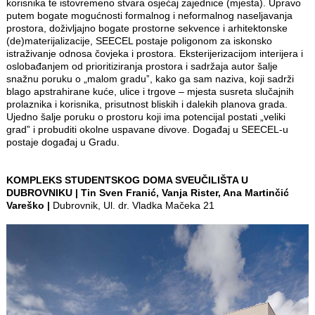
korisnika te istovremeno stvara osjećaj zajednice (mjesta). Upravo
putem bogate mogućnosti formalnog i neformalnog naseljavanja
prostora, doživljajno bogate prostorne sekvence i arhitektonske
(de)materijalizacije, SEECEL postaje poligonom za iskonsko
istraživanje odnosa čovjeka i prostora. Eksterijerizacijom interijera i
oslobađanjem od prioritiziranja prostora i sadržaja autor šalje
snažnu poruku o „malom graduˮ, kako ga sam naziva, koji sadrži
blago apstrahirane kuće, ulice i trgove – mjesta susreta slučajnih
prolaznika i korisnika, prisutnost bliskih i dalekih planova grada.
Ujedno šalje poruku o prostoru koji ima potencijal postati „veliki
gradˮ i probuditi okolne uspavane divove. Događaj u SEECEL-u
postaje događaj u Gradu.
KOMPLEKS STUDENTSKOG DOMA SVEUČILIŠTA U
DUBROVNIKU | Tin Sven Franić, Vanja Rister, Ana Martinčić
Vareško |
Dubrovnik, Ul. dr. Vladka Mačeka 21