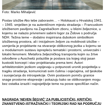
Foto: Marko Mihaljević
Postav izložbe Ako tebe zaboravim… – Holokaust u Hrvatskoj 1941.
– 1945. smješten je na autentičnom mjestu stradanja – Francuskom
izložbenom paviljonu na Zagrebačkom zboru, u blizini željeznice, u
kojemu se nalazio privremeni sabirni logor za Židove s područja
NDH. Težina teme – dodatno inspirirana dubokom simbolikom
izložbenog prostora, ali i inicijalnom željom za mobilnosti izložbe –
usmjerila je projektante na stvaranje oblikovnog jezika u kojemu se
u modularnom sustavu isprepleću tematski i prostorni, univerzalni i
lokalni fenomeni. Metafora željezničkog transporta kojim su žrtve
odvođene u Auschwitz polazište je postava iza kojeg stoji jasan
kustoski koncept i stav projektanata prema temi. Autori
arhitektonskim jezikom uspijevaju u potpunosti uroniti posjetitelja u
tragiku stradanja, komunicirati svim čulima i osjećajima, od tjeskobe
i suosjećanja do introspekcije. Ovim postavom pomiču granice
snage prostorne ekspresije i pokazuju kako se oblikovanjem mogu
bez ostatka izraziti i najosjetljivije teme na posve specifičan način.
NAGRADA ‘NEVEN ŠEGVIĆ’ ZA PUBLICISTIČKI, KRITIČKI,
ZNANSTVENO‐ISTRAŽIVAČKI I TEORIJSKI RAD NA PODRUČJU