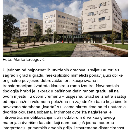
Foto: Marko Ercegović
U jednom od najpoznatijih utvrđenih gradova u svijetu autori su
sagradili grad u gradu, neeksplicitno mimetički ponavljajući oblike
originalne povijesne dubrovačke fortifikacije izvana i
transformacijom kvadrata klaustra u romb iznutra. Novonastala
tipologija hrabri je iskorak u baštinom definiranom gradu, ali na
ovom mjestu i u ovom vremenu – uspješna. Grad se iznutra sastoji
od triju snažnih volumena položena na zajedničku bazu koja čine tri
povezana stambena „kvarta“ s ulicama okrenutima na tri unutarnja
dvorišta okružena sobama. Intimnost dvorišta naglašena je
introvertiranim oblikovanjem, ali i odabirom drva kao glavnog
materijala dvorišne fasade, koji nam nudi još jednu modernu
interpretaciju primorskih drvenih grilja. Istovremena distanciranost i