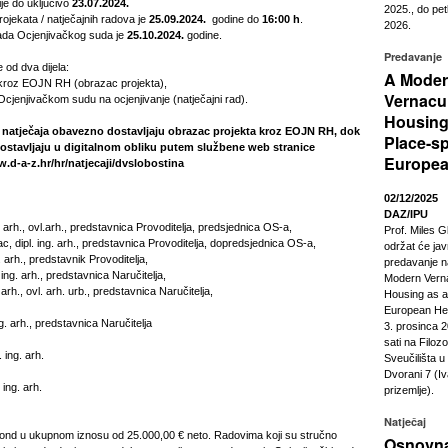
je do uključivo
23.07.2024.
2025., do pet
rojekata / natječajnih radova je
25.09.2024.
godine do
16:00 h
.
2026.
rada Ocjenjivačkog suda je
25.10.2024.
godine.
Predavanje
e od dva dijela:
A Mode
ja kroz EOJN RH (obrazac projekta),
Vernacu
a Ocjenjivačkom sudu na ocjenjivanje (natječajni rad).
Housing
 natječaja obavezno dostavljaju obrazac projekta kroz EOJN RH, dok
Place-sp
 dostavljaju u digitalnom obliku putem službene web stranice
Europea
.d-a-z.hr/hr/natjecaji/dvslobostina
02/12/2025
DAZ/IPU
ng. arh., ovl.arh., predstavnica Provoditelja, predsjednica OS-a,
Prof. Miles G
, dipl. ing. arh., predstavnica Provoditelja, dopredsjednica OS-a,
održat će ja
g. arh., predstavnik Provoditelja,
predavanje n
 ing. arh., predstavnica Naručitelja,
Modern Vern
 arh., ovl. arh. urb., predstavnica Naručitelja,
Housing as a
European Heri
g. arh., predstavnica Naručitelja
3. prosinca 2
sati na Filoz
. ing. arh.
Sveučilišta 
Dvorani 7 (Iv
ing. arh.
prizemlje).
Natječaj
fond u ukupnom iznosu od 25.000,00 € neto. Radovima koji su stručno
Osnovna