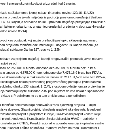
ivost i energetsku učinkovitost u izgradnji i održavanju.
skladu sa Zakonom o javnoj nabavi (Narodne novine 120/16, 114/22) i
ačinu provedbe javnih natječaja iz područja prostornog uređenja (Službeni
17/14), kojom je određeno da se u provedbi natječaja primjenjuje Pravilnik o
 arhitekture, urbanizma, unutarnjeg uređenja i uređenja krajobraza Hrvatske
rodne novine 85/14).
provodi kao postupak koji može prethoditi postupku sklapanja ugovora o
radu projektno-tehničke dokumentacije u dogovoru s Raspisivačem (za
sluga) sukladno članku 327. stavku 1. ZJN.
 nabave za projektni natječaj i kasniji pregovarački postupak javne nabave
astoji se od:
nosu od 25.000,00 € neto, odnosno oko 35.009,39 € bruto bez PDV-a,
ima u iznosu od 4.875,00 € neto, odnosno oko 7.475,16 € bruto bez PDV-a,
hničke dokumentacije u maksimalnom iznosu do 211.131,52 € neto bez PDV-a,
sklopiti ugovor nakon provedenog pregovaračkog postupka javne nabave
sukladno članku 133. stavak 1. ZJN, s osobom ovlaštenom za projektiranje
oja zadovolji uvjete sukladno ZJN pod uvjetom da ima dokaze sposobnosti
 skladu s Pravilnikom, te se u tom smislu smatra ponuditeljem.
o-tehničke dokumentacije obuhvaća izradu cjelovitog projekta – Idejni
cijske dozvole, Glavni projekt, Ishođenje građevinske dozvole, Izvedbeni
rhitektonski projekt s projektom kuhinje, Građevinski projekt konstrukcije,
ki projekt vodovoda i kanalizacije, Strojarski projekt HVAC + sprinkler +
troinstalacija + CNUS, Projekt racionalne uporabe energije i toplinske zaštite
m, Elaborat zaštite od požara, Elaborat zaštite na radu i Koordinator I,