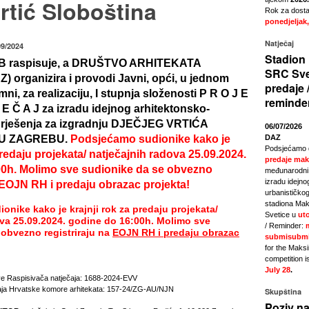
vrtić Sloboština
Rok za dostav
ponedjeljak,
Natječaj
09/2024
Stadion 
 raspisuje, a DRUŠTVO ARHITEKATA
SRC Sve
organizira i provodi Javni, opći, u jednom
predaje 
ni, za realizaciju, I stupnja složenosti P R O J E
reminde
 E Č A J za izradu idejnog arhitektonsko-
 rješenja za izgradnju DJEČJEG VRTIĆA
06/07/2026
 U ZAGREBU.
Podsjećamo sudionike kako je
DAZ
Podsjećamo 
predaju projekata/ natječajnih radova 25.09.2024.
predaje mak
00h. Molimo sve sudionike da se obvezno
međunarodni 
izradu idejno
a EOJN RH i predaju obrazac projekta!
urbanističkog
stadiona Mak
nike kako je krajnji rok za predaju projekata/
Svetice u
uto
ova 25.09.2024. godine do 16:00h. Molimo sve
/ Reminder:
 obvezno registriraju na
EOJN RH i predaju obrazac
submisubmi
for the Maks
competition i
July 28
.
e Raspisivača natječaja: 1688-2024-EVV
ečaja Hrvatske komore arhitekata: 157-24/ZG-AU/NJN
Skupština
Poziv na