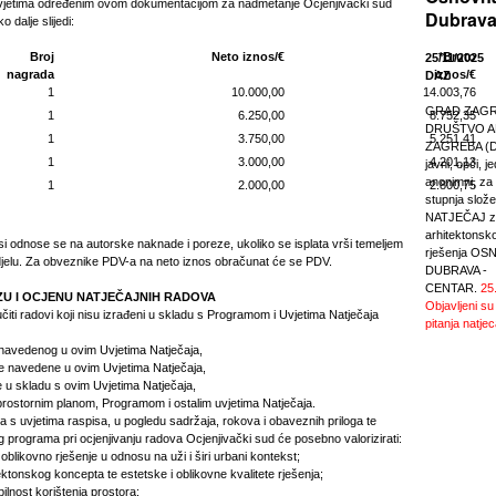
 uvjetima određenim ovom dokumentacijom za nadmetanje Ocjenjivački sud
Dubrava
o dalje slijedi:
Broj
Neto iznos/€
*Bruto
25/11/2025
nagrada
iznos/€
DAZ
1
10.000,00
14.003,76
GRAD ZAGREB
1
6.250,00
8.752,35
DRUŠTVO A
1
3.750,00
5.251,41
ZAGREBA (DA
1
3.000,00
4.201,13
javni, opći, j
anonimni, za r
1
2.000,00
2.800,75
stupnja slože
NATJEČAJ za
arhitektonsk
osi odnose se na autorske naknade i poreze, ukoliko se isplata vrši temeljem
rješenja O
jelu. Za obveznike PDV-a na neto iznos obračunat će se PDV.
DUBRAVA -
CENTAR.
25
IZU I OCJENU NATJEČAJNIH RADOVA
Objavljeni su
jučiti radovi koji nisu izrađeni u skladu s Programom i Uvjetima Natječaja
pitanja natjec
a navedenog u ovim Uvjetima Natječaja,
oge navedene u ovim Uvjetima Natječaja,
e u skladu s ovim Uvjetima Natječaja,
 prostornim planom, Programom i ostalim uvjetima Natječaja.
 s uvjetima raspisa, u pogledu sadržaja, rokova i obaveznih priloga te
 programa pri ocjenjivanju radova Ocjenjivački sud će posebno valorizirati:
 oblikovno rješenje u odnosu na uži i širi urbani kontekst;
tektonskog koncepta te estetske i oblikovne kvalitete rješenja;
ibilnost korištenja prostora;