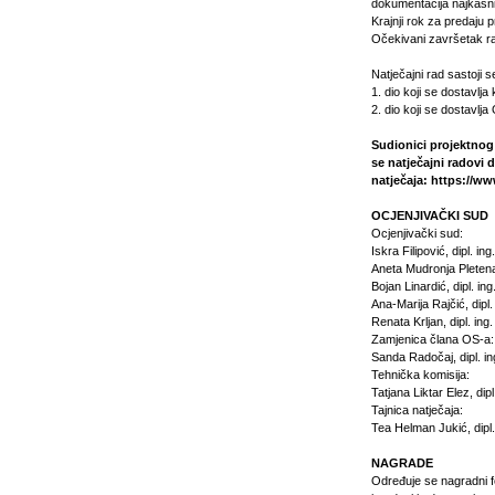
dokumentacija najkasni
Krajnji rok za predaju p
Očekivani završetak 
Natječajni rad sastoji s
1. dio koji se dostavl
2. dio koji se dostavlj
Sudionici projektnog
se natječajni radovi
natječaja:
https://www
OCJENJIVAČKI SUD
Ocjenjivački sud:
Iskra Filipović, dipl. i
Aneta Mudronja Pletenac
Bojan Linardić, dipl. in
Ana-Marija Rajčić, dipl.
Renata Krljan, dipl. ing.
Zamjenica člana OS-a:
Sanda Radočaj, dipl. in
Tehnička komisija:
Tatjana Liktar Elez, dipl
Tajnica natječaja:
Tea Helman Jukić, dipl. 
NAGRADE
Određuje se nagradni 