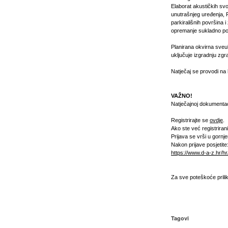
Elaborat akustičkih svo
unutrašnjeg uređenja, 
parkirališnih površina i
opremanje sukladno poz
Planirana okvirna sveu
uključuje izgradnju zgr
Natječaj se provodi na 
VAŽNO!
Natječajnoj dokumentacij
Registrirajte se
ovdje
.
Ako ste već registriran
Prijava se vrši u gorn
Nakon prijave posjetite
https://www.d-a-z.hr/hr
Za sve poteškoće prilik
Tagovi