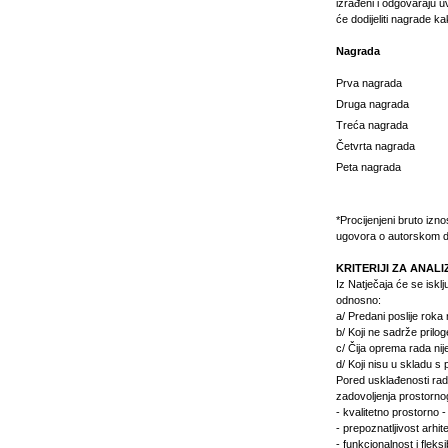
izrađeni i odgovaraju
će dodijeliti nagrade kak
Nagrada
Prva nagrada
Druga nagrada
Treća nagrada
Četvrta nagrada
Peta nagrada
*Procijenjeni bruto izn
ugovora o autorskom d
KRITERIJI ZA ANAL
Iz Natječaja će se iskl
odnosno:
a/ Predani poslije rok
b/ Koji ne sadrže pril
c/ Čija oprema rada nij
d/ Koji nisu u skladu s
Pored usklađenosti rada
zadovoljenja prostornog
- kvalitetno prostorno -
- prepoznatljivost arhi
- funkcionalnost i fleks