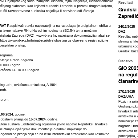
anovi Ocjenjivačkog suda, zamjenici članova, tajnik Natječaja, članovi tehničke
Rezultati
ečajnog elaborata, kao i njihovi suradnici i srodnici u prvom i drugom koljenu,
Gradski
 narušili ravnopravnost sudionika natječaja ili neovisno odlučivanje
Zapreši
a.
ORAT
Raspisivač stavlja natjecateljima na raspolaganje u digitalnom obliku u
24/12/2025
iku javne nabave RH u Narodnim novinama (EOJN) te na mrežnim
DAZ
itekata Zagreba (DAZ): www.d-a-z.hr, natječajna dokumentacija nalazi se
Rezultati nat
https://www.d-a-z.hr/hr/natjecaji/dvslobostina
uz obaveznu registraciju te
idejnog arhit
besplatan pristup.
urbanističkog
Gradski baze
programa:
ređenje Grada Zagreba
Članstvo
 10 000 Zagreb
GIO 2025
rtićeva 14, 10 000 Zagreb
na regul
članarin
 ing. arh., ovlaštena arhitektica, A 1964
arch.
17/12/2025
DAZ/UHA
. prom.
Poziv na pri
Godišnju izl
hrvatskih arhi
.06.2024.
godine.
arhitekata u 2
 dostaviti pitanja do
15.07.2024.
godine.
nominacije z
 putem sustava Elektroničkog oglasnika javne nabave Republike Hrvatske
nagrade Udru
 Pitanja/Pojašnjenja dokumentacije o nabavi najkasnije do
arhitekata bi
govori na pitanja daju se na istim internetskim stranicama kao i osnovna
ponedjeljka, 