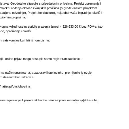
jstava, Geodetske situacije s pripadajućim prilozima, Projekt opremanja i
Projekt uređenja okoliša i vanjskih površina (s građevinskim projektom
 zauljene odvodnje), Projekt hortikulture), koja obuhvaća izgradnju, okoliš i
itivnim propisima.
kupna vrijednost investicije građenja iznosi 4.326.633,00 € bez PDV-a, što
ade, opremanje i okoliš.
hrvatskom jeziku i latiničnom pismu.
i i online prijavi mogu pristupiti samo registrirani sudionici.
i na našim stranicama, a zaboravili ste lozinku, promijenite je
ovdje
.
jem desnom kutu stranice.
:
/natjecaji/dvslobostina
om registracije ili prijave slobodno nam se javite na
natjecaji@d-a-z.hr