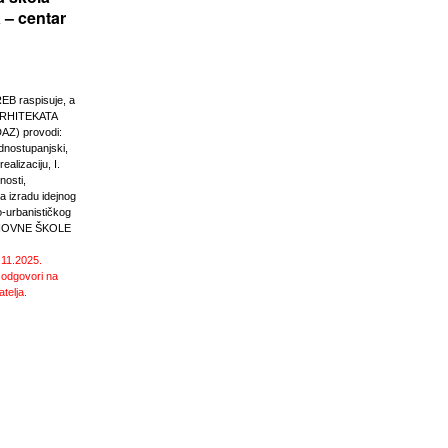
 – centar
 raspisuje, a
RHITEKATA
Z) provodi:
ednostupanjski,
ealizaciju, I.
nosti,
 izradu idejnog
o-urbanističkog
SNOVNE ŠKOLE
.11.2025.
 odgovori na
atelja.