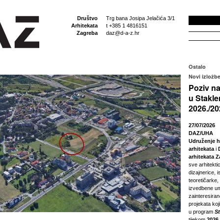
Društvo
Trg bana Josipa Jelačića 3/1
Arhitekata
t +385 1 4816151
Zagreba
daz@d-a-z.hr
Ostalo
Novi izložbe
Poziv na
u Stakle
2026./20
27/07/2026
DAZ/UHA
Udruženje h
arhitekata
i
arhitekata 
sve arhitektic
dizajnerice, i
teoretičarke,
izvedbene um
zainteresira
projekata koji
u program
S
tijekom
2026.