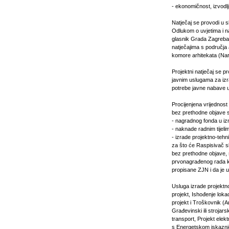
- ekonomičnost, izvodlj
Natječaj se provodi u 
Odlukom o uvjetima i n
glasnik Grada Zagreba 
natječajima s područja
komore arhitekata (Na
Projektni natječaj se 
javnim uslugama za iz
potrebe javne nabave u
Procijenjena vrijednost
bez prethodne objave s
- nagradnog fonda u iz
- naknade radnim tijel
- izrade projektno-te
za što će Raspisivač 
bez prethodne objave, 
prvonagrađenog rada k
propisane ZJN i da je u
Usluga izrade projektn
projekt, Ishođenje loka
projekt i Troškovnik (A
Građevinski ili strojars
transport, Projekt elek
s Energetskom iskaznico