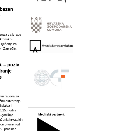
 bazen
ć
ječaja za izradu
ektonsko-
 rješenja za
n Zaprešić.
. – poziv
iranje
e
javu radova za
ožbu ostvarenja
tektica i
025. godini i
Medijski partneri:
a godišnje
ženja hrvatskih
t će otvoren od
22. prosinca