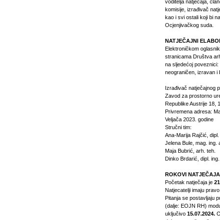
voditelja natječaja, čl
komisije, izrađivač natj
kao i svi ostali koji bi
Ocjenjivačkog sud
NATJEČAJNI ELAB
Elektroničkom oglasn
stranicama Društva arh
na sljedećoj poveznici:
neograničen, izravan i 
Izrađivač natječajnog 
Zavod za prostorno u
Republike Austrije 18,
Privremena adresa: Ma
Veljača 2023. godine
Stručni tim:
Ana-Marija Rajčić, dipl.
Jelena Bule, mag. ing. 
Maja Bubrić, arh. teh.
Dinko Brdarić, dipl. ing
ROKOVI NATJEČAJA
Početak natječaja je
21
Natjecatelji imaju pravo
Pitanja se postavljaju
(dalje: EOJN RH) modul
uključivo
15.07.2024.
Od