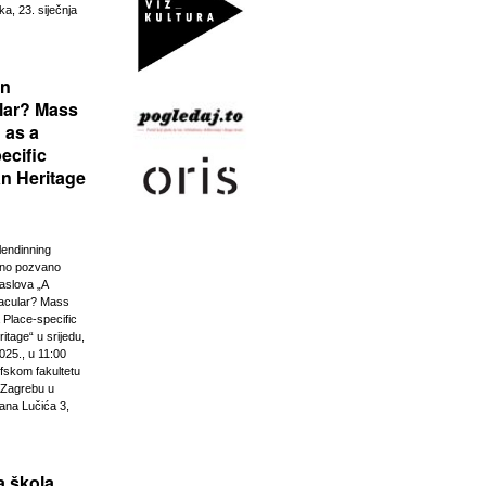
ka, 23. siječnja
rn
lar? Mass
 as a
ecific
n Heritage
lendinning
vno pozvano
aslova „A
acular? Mass
 Place-specific
tage“ u srijedu,
025., u 11:00
ofskom fakultetu
u Zagrebu u
ana Lučića 3,
 škola