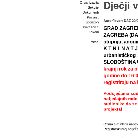
Dječji 
Organizacija
Sekcije
Dokumenti
Povijest
Autor/izvor: DAZ 20/
Sponzori
Poveznice
GRAD ZAGREB
Zakoni
ZAGREBA (DAZ) 
stupnju, anonim
Press
K T N I N A T J
urbanističkog
SLOBOŠTINA
krajnji rok za 
godine do 16:
registriraju n
Podsjećamo sudio
natječajnih rad
sudionike da se
projekta!
Oznaka iz Plana nabav
Registarski broj natj