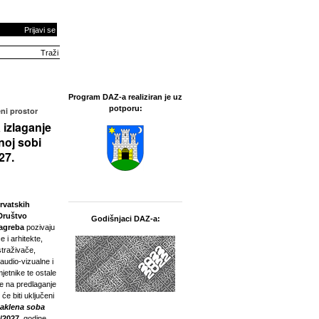
Prijavi se
Program DAZ-a realiziran je uz
potporu:
ni prostor
 izlaganje
noj sobi
27.
rvatskih
Društvo
Godišnjaci DAZ-a:
Zagreba
pozivaju
e i arhitekte,
straživače,
 audio-vizualne i
jetnike te ostale
ne na predlaganje
 će biti uključeni
taklena soba
/2027.
godine.