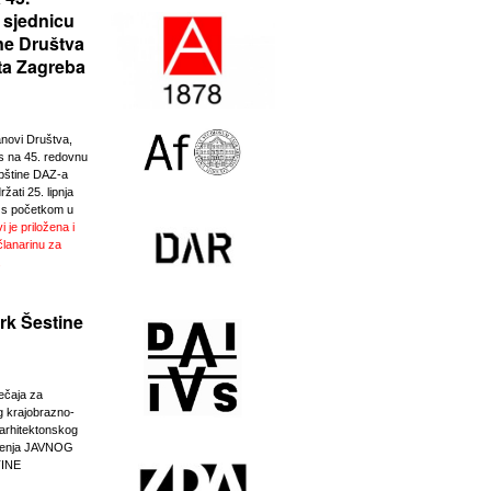
 sjednicu
ne Društva
ta Zagreba
anovi Društva,
 na 45. redovnu
pštine DAZ-a
žati 25. lipnja
 s početkom u
i je priložena i
članarinu za
.
rk Šestine
ječaja za
g krajobrazno-
-arhitektonskog
eđenja JAVNOG
INE