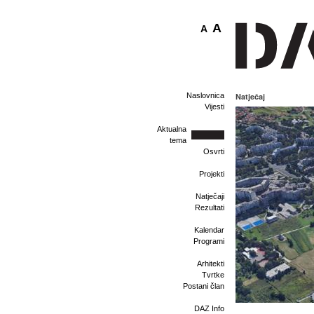
A
A
Naslovnica
Natječaj
Vijesti
Aktualna
tema
Osvrti
Projekti
Natječaji
Rezultati
Kalendar
Programi
Arhitekti
Tvrtke
Postani član
DAZ Info