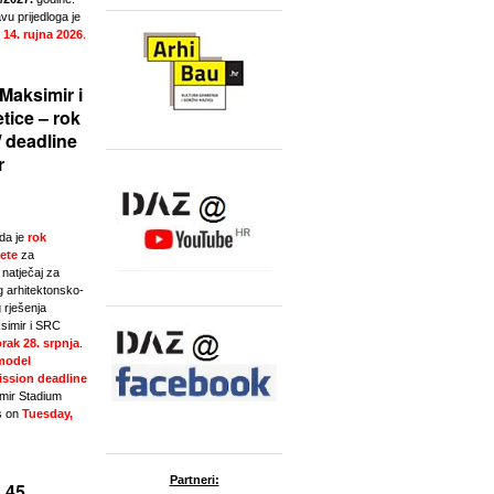
u prijedloga je
 14. rujna 2026
.
Maksimir i
tice – rok
/ deadline
r
da je
rok
ete
za
natječaj za
g arhitektonsko-
 rješenja
simir i SRC
rak 28. srpnja
.
model
ssion deadline
imir Stadium
s on
Tuesday,
Partneri:
 45.