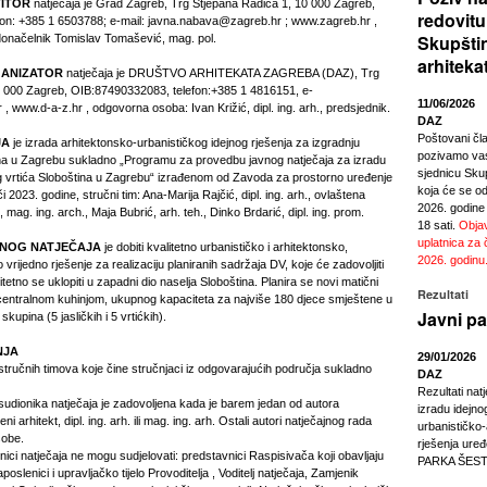
TITOR
natječaja je Grad Zagreb, Trg Stjepana Radića 1, 10 000 Zagreb,
redovitu
on: +385 1 6503788; e-mail:
javna.nabava@zagreb.hr
;
www.zagreb.hr
,
Skupšti
onačelnik Tomislav Tomašević, mag. pol.
arhiteka
GANIZATOR
natječaja je DRUŠTVO ARHITEKATA ZAGREBA (DAZ), Trg
10 000 Zagreb, OIB:87490332083, telefon:+385 1 4816151, e-
11/06/2026
r
,
www.d-a-z.hr
, odgovorna osoba: Ivan Križić, dipl. ing. arh., predsjednik.
DAZ
Poštovani čl
JA
je izrada arhitektonsko-urbanističkog idejnog rješenja za izgradnju
pozivamo vas
ina u Zagrebu sukladno „Programu za provedbu javnog natječaja za izradu
sjednicu Sku
eg vrtića Sloboština u Zagrebu“ izrađenom od Zavoda za prostorno uređenje
koja će se odr
2023. godine, stručni tim: Ana-Marija Rajčić, dipl. ing. arh., ovlaštena
2026. godine
, mag. ing. arch., Maja Bubrić, arh. teh., Dinko Brdarić, dipl. ing. prom.
18 sati.
Objav
uplatnica za 
VNOG NATJEČAJA
je dobiti kvalitetno urbanističko i arhitektonsko,
2026. godinu
 vrijedno rješenje za realizaciju planiranih sadržaja DV, koje će zadovoljiti
itetno se uklopiti u zapadni dio naselja Sloboština. Planira se novi matični
Rezultati
s centralnom kuhinjom, ukupnog kapaciteta za najviše 180 djece smještene u
Javni pa
upina (5 jasličkih i 5 vrtićkih).
NJA
29/01/2026
stručnih timova koje čine stručnjaci iz odgovarajućih područja sukladno
DAZ
Rezultati nat
udionika natječaja je zadovoljena kada je barem jedan od autora
izradu idejno
i arhitekt, dipl. ing. arh. ili mag. ing. arh. Ostali autori natječajnog rada
urbanističko
sobe.
rješenja ur
ici natječaja ne mogu sudjelovati: predstavnici Raspisivača koji obavljaju
PARKA ŠEST
oslenici i upravljačko tijelo Provoditelja , Voditelj natječaja, Zamjenik