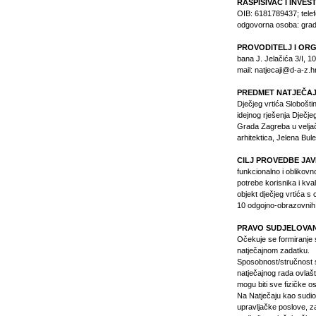
RASPISIVAČ I INVES
OIB: 6181789437; telef
odgovorna osoba: grad
PROVODITELJ I OR
bana J. Jelačića 3/I, 
mail:
natjecaji@d-a-z.h
PREDMET NATJEČA
Dječjeg vrtića Slobošt
idejnog rješenja Dječj
Grada Zagreba u veljači 
arhitektica, Jelena Bule
CILJ PROVEDBE JA
funkcionalno i oblikovno
potrebe korisnika i kval
objekt dječjeg vrtića 
10 odgojno-obrazovnih sk
PRAVO SUDJELOVA
Očekuje se formiranje 
natječajnom zadatku.
Sposobnost/stručnost s
natječajnog rada ovlašten
mogu biti sve fizičke o
Na Natječaju kao sudion
upravljačke poslove, zap