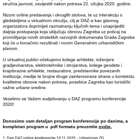
stručna javnost, osvijestili nakon potresa 22. ožujka 2020. godine.
Nizom online predavanja i okruglih stolova, te uz interakciju s
gledateljima u virtualnom okružju, cilj je DAZ-a kao glavnog
organizatora doprinijeti razmatranju ključnih tema i unaprijediti
daljnja postupanja koja uključuju obnovu Zagreba uz poticaj na
promišljanja novih strateških razvojnih dokumenata Grada Zagreba
koji će u konačnici rezultirati i novim Generalnim urbanističkim
planom.
U virtualnoj publici očekujemo kolege arhitekte, inženjere
gradjevinarstva, elektrotehnike i strojarstva, kolege geodete i
krajobrazne arhitekte, restauratore, predstavnike povezanih
institucija, medije te brojne druge zainteresirane strane u kontekstu
kvalitetne obnove nakon potresa, posebice Zagreba kao turistički
važne urbane sredine.
Veselimo se Vašem sudjelovanju u DAZ programu konferencije
2020!
Donosimo vam detaljan program konferencije po danima, a
kompletan program u .pdf formatu preuzmite
ovdje
.
1. Dan DAZ online konferencije 10.11.2020. - Urbanizam.ZG