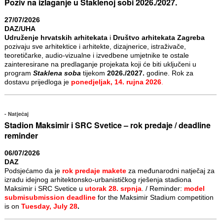
Poziv na izlaganje u Staklenoj sobi 2026./2027.
27/07/2026
DAZ/UHA
Udruženje hrvatskih arhitekata
i
Društvo arhitekata Zagreba
pozivaju sve arhitektice i arhitekte, dizajnerice, istraživače,
teoretičarke, audio-vizualne i izvedbene umjetnike te ostale
zainteresirane na predlaganje projekata koji će biti uključeni u
program
Staklena soba
tijekom
2026./2027.
godine. Rok za
dostavu prijedloga je
ponedjeljak, 14. rujna 2026
.
Natječaj
Stadion Maksimir i SRC Svetice – rok predaje / deadline
reminder
06/07/2026
DAZ
Podsjećamo da je
rok predaje makete
za međunarodni natječaj za
izradu idejnog arhitektonsko-urbanističkog rješenja stadiona
Maksimir i SRC Svetice u
utorak 28. srpnja
. / Reminder:
model
submisubmission deadline
for the Maksimir Stadium competition
is on
Tuesday, July 28
.