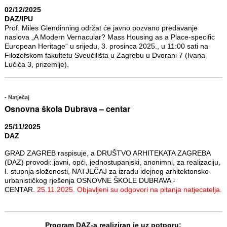
02/12/2025
DAZ/IPU
Prof. Miles Glendinning održat će javno pozvano predavanje
naslova „A Modern Vernacular? Mass Housing as a Place-specific
European Heritage“ u srijedu, 3. prosinca 2025., u 11:00 sati na
Filozofskom fakultetu Sveučilišta u Zagrebu u Dvorani 7 (Ivana
Lučića 3, prizemlje).
Natječaj
Osnovna škola Dubrava – centar
25/11/2025
DAZ
GRAD ZAGREB raspisuje, a DRUŠTVO ARHITEKATA ZAGREBA
(DAZ) provodi: javni, opći, jednostupanjski, anonimni, za realizaciju,
I. stupnja složenosti, NATJEČAJ za izradu idejnog arhitektonsko-
urbanističkog rješenja OSNOVNE ŠKOLE DUBRAVA -
CENTAR.
25.11.2025. Objavljeni su odgovori na pitanja natjecatelja.
Program DAZ-a realiziran je uz potporu: