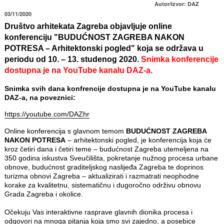
Autor/izvor: DAZ
03/11/2020
Društvo arhitekata Zagreba objavljuje online
konferenciju "BUDUĆNOST ZAGREBA NAKON
POTRESA – Arhitektonski pogled" koja se održava u
periodu od 10. – 13. studenog 2020.
Snimka konferencije
dostupna je na YouTube kanalu DAZ-a.
Snimka svih dana konfrencije dostupna je na YouTube kanalu
DAZ-a, na poveznici:
https://youtube.com/DAZhr
Online konferencija s glavnom temom
BUDUĆNOST ZAGREBA
NAKON POTRESA
– arhitektonski pogled, je konferencija koja će
kroz četiri dana i četiri teme – budućnost Zagreba utemeljena na
350 godina iskustva Sveučilišta, pokretanje nužnog procesa urbane
obnove, budućnost graditeljskog naslijeđa Zagreba te doprinos
turizma obnovi Zagreba – aktualizirati i razmatrati neophodne
korake za kvalitetnu, sistematičnu i dugoročno održivu obnovu
Grada Zagreba i okolice.
Očekuju Vas interaktivne rasprave glavnih dionika procesa i
odgovori na mnoga pitanja koja smo svi zajedno, a posebice