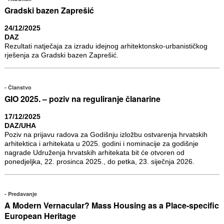
Gradski bazen Zaprešić
24/12/2025
DAZ
Rezultati natječaja za izradu idejnog arhitektonsko-urbanističkog
rješenja za Gradski bazen Zaprešić.
Članstvo
GIO 2025. – poziv na reguliranje članarine
17/12/2025
DAZ/UHA
Poziv na prijavu radova za Godišnju izložbu ostvarenja hrvatskih
arhitektica i arhitekata u 2025. godini i nominacije za godišnje
nagrade Udruženja hrvatskih arhitekata bit će otvoren od
ponedjeljka, 22. prosinca 2025., do petka, 23. siječnja 2026.
Predavanje
A Modern Vernacular? Mass Housing as a Place-specific
European Heritage