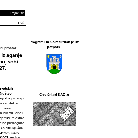
Prijavi se
Program DAZ-a realiziran je uz
potporu:
ni prostor
 izlaganje
noj sobi
27.
rvatskih
Društvo
Godišnjaci DAZ-a:
Zagreba
pozivaju
e i arhitekte,
straživače,
 audio-vizualne i
jetnike te ostale
ne na predlaganje
 će biti uključeni
taklena soba
/2027.
godine.