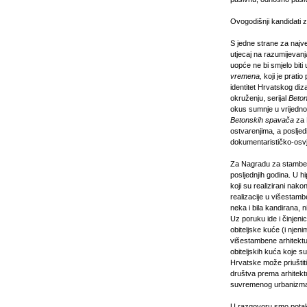
Ovogodišnji kandidati z
S jedne strane za najve
utjecaj na razumijevanja
uopće ne bi smjelo biti 
vremena,
koji je pratio
identitet Hrvatskog d
okruženju, serijal
Beton
okus sumnje u vrijednos
Betonskih spavača
za N
ostvarenjima, a posljed
dokumentarističko-osvje
Za Nagradu za stambenu
posljednjih godina. U h
koji su realizirani nak
realizacije u višestambe
neka i bila kandirana, 
Uz poruku ide i činjenic
obiteljske kuće (i nje
višestambene arhitektu
obiteljskih kuća koje 
Hrvatske može priuštiti
društva prema arhitektu
suvremenog urbanizma 
U razgovoru smo potakli