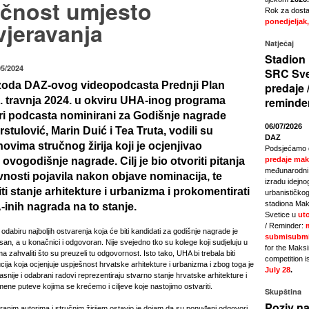
ičnost umjesto
Rok za dostav
jeravanja
ponedjeljak,
Natječaj
Stadion 
05/2024
SRC Sve
izoda DAZ-ovog videopodcasta Prednji Plan
predaje 
0. travnja 2024. u okviru UHA-inog programa
reminde
ri podcasta nominirani za Godišnje nagrade
06/07/2026
tulović, Marin Duić i Tea Truta, vodili su
DAZ
ovima stručnog žirija koji je ocjenjivao
Podsjećamo 
ovogodišnje nagrade. Cilj je bio otvoriti pitanja
predaje mak
međunarodni 
avnosti pojavila nakon objave nominacija, te
izradu idejno
ti stanje arhitekture i urbanizma i prokomentirati
urbanističkog
stadiona Mak
nih nagrada na to stanje.
Svetice u
uto
/ Reminder:
odabiru najboljih ostvarenja koja će biti kandidati za godišnje nagrade je
submisubmi
san, a u konačnici i odgovoran. Nije svejedno tko su kolege koji sudjeluju u
for the Maks
ima zahvaliti što su preuzeli tu odgovornost. Isto tako, UHA bi trebala biti
competition i
ucija koja ocjenjuje uspješnost hrvatske arhitekture i urbanizma i zbog toga je
July 28
.
asnije i odabrani radovi reprezentiraju stvarno stanje hrvatske arhitekture i
ene puteve kojima se krećemo i ciljeve koje nastojimo ostvariti.
Skupština
Poziv na
anim autorima i stručnim žirijem ostavio je dojam da su ponuđeni odgovori