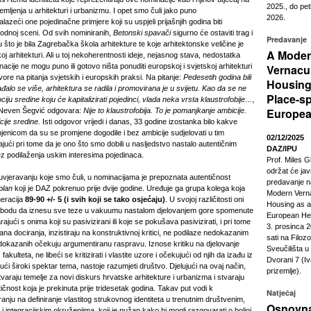
2025., do pet
emljenja u arhitekturi i urbanizmu. I opet smo čuli jako puno
2026.
azeći one pojedinačne primjere koji su uspjeli prijašnjih godina biti
odnoj sceni. Od svih nominiranih,
Betonski spavači
sigurno će ostaviti trag i
Predavanje
u što je bila Zagrebačka škola arhitekture te koje arhitektonske veličine je
A Mode
oj arhitekturi. Ali u toj nekoherentnosti ideje, nejasnog stava, nedostatka
acije ne mogu puno ili gotovo ništa ponuditi europskoj i svjetskoj arhitekturi
Vernacu
vore na pitanja svjetskih i europskih praksi. Na pitanje:
Pedesetih godina bili
Housing
đalo se više, arhitektura se radila i promovirana je u svijetu. Kao da se ne
Place-sp
ociju sredine koju će kapitalizirati pojedinci, vlada neka vrsta klaustrofobije…,
Europea
 Neven Šegvić odgovara:
Nije to klaustrofobija. To je pomanjkanje ambicije.
ije sredine.
Isti odgovor vrijedi i danas, 33 godine izostanka bilo kakve
injenicom da su se promjene dogodile i bez ambicije sudjelovati u tim
02/12/2025
ući pri tome da je ono što smo dobili u nasljedstvo nastalo autentičnim
DAZ/IPU
ez podilaženja uskim interesima pojedinaca.
Prof. Miles G
održat će ja
jeravanju koje smo čuli, u nominacijama je prepoznata autentičnost
predavanje n
plan
koji je DAZ pokrenuo prije dvije godine. Uređuje ga grupa kolega koja
Modern Vern
neracija
89-90 +/- 5 (i svih koji se tako osjećaju)
. U svojoj različitosti oni
Housing as a
lobodu da iznesu sve teze u vakuumu nastalom djelovanjem gore spomenute
European Heri
jući s onima koji su pasivizirani ili koje se pokušava pasivizirati, i pri tome
3. prosinca 2
ana dociranja, inzistiraju na konstruktivnoj kritici, ne podilaze nedokazanim
sati na Filoz
 dokazanih očekuju argumentiranu raspravu. Iznose kritiku na djelovanje
Sveučilišta 
kulteta, ne libeći se kritizirati i vlastite uzore i očekujući od njih da izađu iz
Dvorani 7 (Iv
i široki spektar tema, nastoje razumjeti društvo. Djelujući na ovaj način,
prizemlje).
stvaraju temelje za novi diskurs hrvatske arhitekture i urbanizma i stvaraju
čnost koja je prekinuta prije tridesetak godina. Takav put vodi k
Natječaj
nju na definiranje vlastitog strukovnog identiteta u trenutnim društvenim,
Osnovna
i integracijskim okruženjima, koji je nužan kako bi mogli razgovarati o boljoj