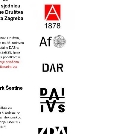
 sjednicu
ne Društva
ta Zagreba
anovi Društva,
 na 45. redovnu
pštine DAZ-a
žati 25. lipnja
 s početkom u
i je priložena i
članarinu za
.
rk Šestine
ječaja za
g krajobrazno-
-arhitektonskog
eđenja JAVNOG
INE