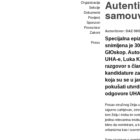
Autent
Organizacija
Sekcije
samouv
Dokumenti
Povijest
Sponzori
Poveznice
Autor/izvor: DAZ 09/
Zakoni
Specijalna ep
Press
snimljena je 3
GIOskop. Auto
UHA-e, Luka Krs
razgovor s član
kandidature za 
koja su se u j
pokušati utvrdi
odgovore UHA-i
Posao stručnog žirija u 
sigurno zahtjevan, stre
tom žiriju i treba im sv
jedina relevantna instit
bitno da nominirani, a k
urbanizma kao i suvrem
Sam razgovor s nominir