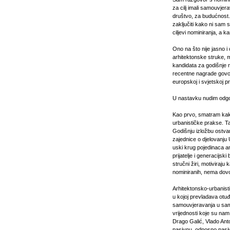
za cilj imali samouvjer
društvo, za budućnost.
zaključiti kako ni sam s
ciljevi nominiranja, a ka
Ono na što nije jasno 
arhitektonske struke, 
kandidata za godišnje 
recentne nagrade govore
europskoj i svjetskoj p
U nastavku nudim odgov
Kao prvo, smatram kako
urbanističke prakse. Ta
Godišnju izložbu ostva
zajednice o djelovanju
uski krug pojedinaca a
prijatelje i generacijs
stručni žiri, motiviraju
nominiranih, nema dovol
Arhitektonsko-urbanistič
u kojoj prevladava otu
samouvjeravanja u samo
vrijednosti koje su nam
Drago Galić, Vlado Anto
pasivnu, odnosno pasiv