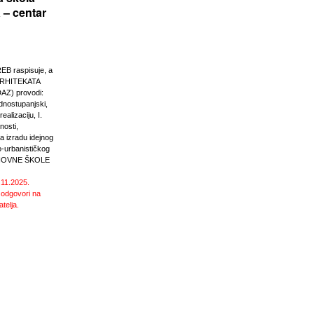
 – centar
 raspisuje, a
RHITEKATA
Z) provodi:
ednostupanjski,
ealizaciju, I.
nosti,
 izradu idejnog
o-urbanističkog
SNOVNE ŠKOLE
.11.2025.
 odgovori na
atelja.