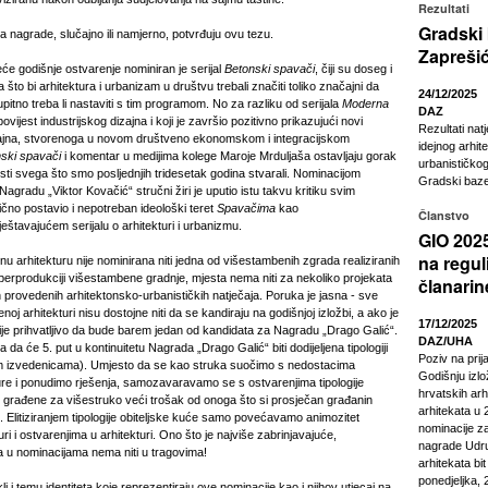
Rezultati
Gradski
a nagrade, slučajno ili namjerno, potvrđuju ovu tezu.
Zapreši
će godišnje ostvarenje nominiran je serijal
Betonski spavači
, čiji su doseg i
 što bi arhitektura i urbanizam u društvu trebali značiti toliko značajni da
24/12/2025
upitno treba li nastaviti s tim programom. No za razliku od serijala
Moderna
DAZ
 povijest industrijskog dizajna i koji je završio pozitivno prikazujući novi
Rezultati nat
izajna, stvorenoga u novom društveno ekonomskom i integracijskom
idejnog arhit
ski spavači
i komentar u medijima kolege Maroje Mrduljaša ostavljaju gorak
urbanističkog
ti svega što smo posljednjih tridesetak godina stvarali. Nominacijom
Gradski baze
agradu „Viktor Kovačić“ stručni žiri je uputio istu takvu kritiku svim
ično postavio i nepotreban ideološki teret
Spavačima
kao
Članstvo
štavajućem serijalu o arhitekturi i urbanizmu.
GIO 2025
na regul
 arhitekturu nije nominirana niti jedna od višestambenih zgrada realiziranih
iperprodukciji višestambene gradnje, mjesta nema niti za nekoliko projekata
članarin
on provedenih arhitektonsko-urbanističkih natječaja. Poruka je jasna - sve
noj arhitekturi nisu dostojne niti da se kandiraju na godišnjoj izložbi, a ako je
17/12/2025
nije prihvatljivo da bude barem jedan od kandidata za Nagradu „Drago Galić“.
DAZ/UHA
a da će 5. put u kontinuitetu Nagrada „Drago Galić“ biti dodijeljena tipologiji
Poziv na pri
nim izvedenicama). Umjesto da se kao struka suočimo s nedostacima
Godišnju izl
re i ponudimo rješenja, samozavaravamo se s ostvarenjima tipologije
hrvatskih arhi
su građene za višestruko veći trošak od onoga što si prosječan građanin
arhitekata u 2
. Elitiziranjem tipologije obiteljske kuće samo povećavamo animozitet
nominacije z
ri i ostvarenjima u arhitekturi. Ono što je najviše zabrinjavajuće,
nagrade Udru
u nominacijama nema niti u tragovima!
arhitekata bi
ponedjeljka, 
 i temu identiteta koje reprezentiraju ove nominacije kao i njihov utjecaj na