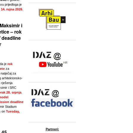
u prijedloga je
 14. rujna 2026
.
Maksimir i
tice – rok
/ deadline
r
da je
rok
ete
za
natječaj za
g arhitektonsko-
 rješenja
simir i SRC
rak 28. srpnja
.
model
ssion deadline
imir Stadium
s on
Tuesday,
Partneri:
 45.