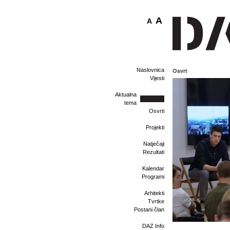
A
A
Naslovnica
Osvrt
Vijesti
Aktualna
tema
Osvrti
Projekti
Natječaji
Rezultati
Kalendar
Programi
Arhitekti
Tvrtke
Postani član
DAZ Info