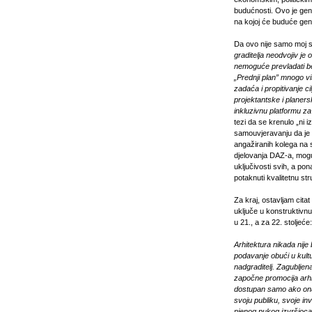
budućnosti. Ovo je gener
na kojoj će buduće gener
Da ovo nije samo moj s
graditelja neodvojiv je
nemoguće prevladati be
„Prednji plan” mnogo 
zadaća i propitivanje ci
projektantske i planersk
inkluzivnu platformu za
tezi da se krenulo „ni i
samouvjeravanju da je 
angažiranih kolega na 
djelovanja DAZ-a, mogu
uključivosti svih, a pon
potaknuti kvalitetnu s
Za kraj, ostavljam cita
uključe u konstruktivnu
u 21., a za 22. stoljeće:
Arhitektura nikada nije
podavanje obući u kultur
nadgraditelj. Zagubljen
započne promocija arhite
dostupan samo ako ona
svoju publiku, svoje inv
njenog pukog izvršioca