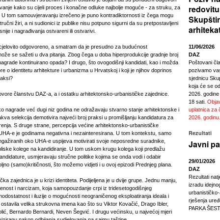
redovitu
avanje kako su cijeli proces i konačne odluke najbolje moguće - za struku, za
 U tom samouvjeravanju izrečeno je puno kontradiktornosti iz čega mogu
Skupšti
tručni žiri, a ni sudionici iz publike nisu potpuno sigurni da su pretpostavljeni
arhiteka
snije i nagrađivanja ostvareni ili ostvarivi.
i cjelovito odgovoreno, a smatram da je presudno za budućnost
11/06/2026
može se sažeti u dva pitanja. Zbog čega u doba hiperprodukcije gradnje broj
DAZ
nagrade kontinuirano opada? I drugo, što ovogodišnji kandidati, kao i možda
Poštovani čl
 o identitetu arhitekture i urbanizma u Hrvatskoj i koji je njihov doprinos
pozivamo vas
raksi?
sjednicu Sku
koja će se odr
ore članstvu DAZ-a, a i ostatku arhitektonsko-urbanističke zajednice.
2026. godine
18 sati.
Objav
 nagrade već dugi niz godina ne odražavaju stvarno stanje arhitektonske i
uplatnica za 
kva selekcija demotivira najveći broj praksi u promišljanju kandidatura za
2026. godinu
renja. S druge strane, percepcija većine arhitektonsko-urbanističke
Rezultati
 UHA-e je godinama negativna i nezainteresirana. U tom kontekstu, samo
ngažiranih oko UHA-e uspijeva motivirati svoje neposredne suradnike,
Javni pa
ki bliske kolege na kandidiranje. U tom uskom krugu kolega koji predlažu
 kandidature, usmjeravaju stručne politike kojima se onda vodi i odabir
29/01/2026
jno (samo)kritičnosti, što možemo vidjeti i u ovoj epizodi Prednjeg plana.
DAZ
Rezultati nat
ka zajednica je u krizi identiteta. Podijeljena je u dvije grupe. Jednu manju,
izradu idejno
đenost i narcizam, koja samopouzdanje crpi iz tridesetogodišnjeg
urbanističko
dostatnost i iluzije o mogućnosti neograničenog eksploatiranja ideala i
rješenja ur
 ostavila velika strukovna imena kao što su Viktor Kovačić, Drago Ibler,
PARKA ŠEST
lić, Bernardo Bernardi, Neven Šegvić. I drugu većinsku, u najvećoj mjeri
iziranu nakon odbijanja sudjelovanja na sajmu taštine.