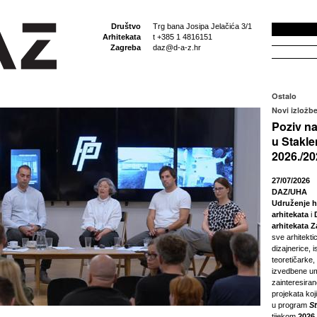
Društvo
Trg bana Josipa Jelačića 3/1
Arhitekata
t +385 1 4816151
Zagreba
daz@d-a-z.hr
Ostalo
Novi izložbe
Poziv na
u Stakle
2026./20
27/07/2026
DAZ/UHA
Udruženje h
arhitekata
i
arhitekata 
sve arhitektic
dizajnerice, i
teoretičarke,
izvedbene um
zainteresira
projekata koji
u program
S
tijekom
2026.