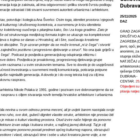
Dubrava
acija koja je zakinuta, ali ima odgovornost i priliku stvoriti čvrstu podlogu
acije odrastati i biti stvarni suvremeni autoriteti urbanizma i arhitekture.
25/11/2025
tav, potvrđuje i kolegica Ana Šverko:
Osim toga, identitet prostora i njegovih
DAZ
 od kulturnog i društvenog konteksta, a suvremenu je krizu identiteta
z kolektivnog suočenja s pitanjima kako, što i za koga gradimo. Zato je
GRAD ZAGREB
više od strukovnoga medijskog formata kojim se ukazuje na kompleksnost
DRUŠTVO A
ljeva s kojima se danas u Hrvatskoj, ali i šire, suočavaju kreativne
ZAGREBA (DA
e discipline. To je uzoran primjer da se može krenuti „ni iz čega” i stvoriti
javni, opći, j
 zajedničko pozitivno i progresivno djelovanje u struci“.
No ona ipak griješi u
anonimni, za r
z čega“. Podcast je posljedica generacijskog odupiranja elitizmu i
stupnja slože
sve dobro. Posljedica je proaktivnog, progresivnog djelovanja grupe
NATJEČAJ za
svim razinama i u svim strukovnim temama. Sve to dovelo je do uspješnosti
arhitektonsk
ćnosti investiranja u suvremeni medij komuniciranja, poticanja potpune
rješenja O
ajviše najmlađih generacija. A dovelo je i do ovog teksta koji za cilj ima
DUBRAVA -
trukovnu raspravu.
CENTAR.
25
Objavljeni su
t arhitekta Nikole Polaka iz 1991. godine i pozivam sve dobronamjerne da se
pitanja natjec
 raspravu s ciljem stvaranja novih temelja hrvatske arhitekture i urbanizma
 bila nevina u svom odnosu prema meceni, ali je uvijek barem nastojala svoje
no ruho, sve dok, gubeći dignitet vlastite struke, arhitekton nije prestao biti
a je misao o kulturi vlastitog prostora. Otud izvire naše htijenje da ponovno
kture izvan odaja i kuloara struke, u najširoj javnoj diskusiji. Taj je cilj
 uzmogne ponovno postati predmet općeg kulturnog napora, obrazujući
estitore i vlasti, obrazujući time i sebe u ulozi kreatora javne volje, a ne
.