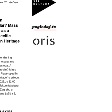
ka, 23. siječnja
rn
lar? Mass
 as a
ecific
n Heritage
lendinning
vno pozvano
aslova „A
acular? Mass
 Place-specific
tage“ u srijedu,
025., u 11:00
ofskom fakultetu
u Zagrebu u
ana Lučića 3,
 škola