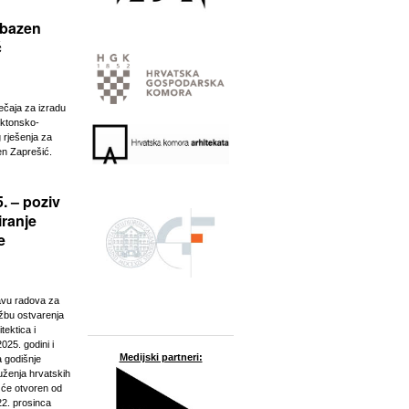
 bazen
ć
ječaja za izradu
ektonsko-
 rješenja za
n Zaprešić.
. – poziv
iranje
e
javu radova za
ožbu ostvarenja
tektica i
025. godini i
Medijski partneri:
a godišnje
ženja hrvatskih
t će otvoren od
22. prosinca