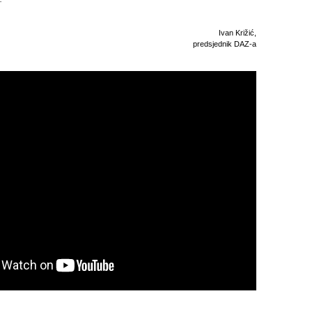
Ivan Križić,
predsjednik DAZ-a