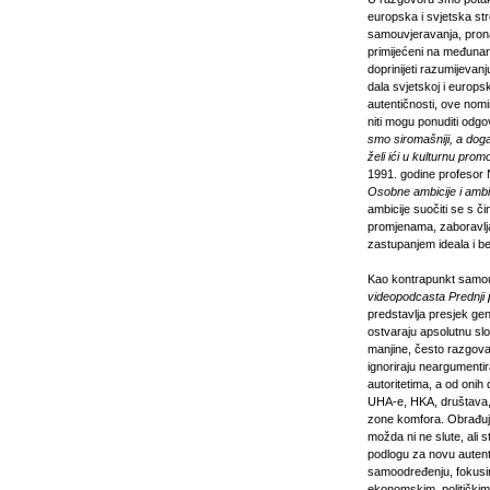
europska i svjetska str
samouvjeravanja, pronal
primijećeni na međunar
doprinijeti razumijevanj
dala svjetskoj i europsk
autentičnosti, ove nomin
niti mogu ponuditi odgo
smo siromašniji, a doga
želi ići u kulturnu prom
1991. godine profesor
Osobne ambicije i ambic
ambicije suočiti se s č
promjenama, zaboravljaj
zastupanjem ideala i b
Kao kontrapunkt samouv
videopodcasta
Prednji 
predstavlja presjek ge
ostvaraju apsolutnu s
manjine, često razgovara
ignoriraju neargumentir
autoritetima, a od onih
UHA-e, HKA, društava, fa
zone komfora. Obrađujuć
možda ni ne slute, ali 
podlogu za novu autenti
samoodređenju, fokusira
ekonomskim, političkim 