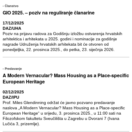
Članstvo
GIO 2025. – poziv na reguliranje članarine
17/12/2025
DAZ/UHA
Poziv na prijavu radova za Godišnju izložbu ostvarenja hrvatskih
arhitektica i arhitekata u 2025. godini i nominacije za godišnje
nagrade Udruženja hrvatskih arhitekata bit će otvoren od
ponedjeljka, 22. prosinca 2025., do petka, 23. siječnja 2026.
Predavanje
A Modern Vernacular? Mass Housing as a Place-specific
European Heritage
02/12/2025
DAZ/IPU
Prof. Miles Glendinning održat će javno pozvano predavanje
naslova „A Modern Vernacular? Mass Housing as a Place-specific
European Heritage“ u srijedu, 3. prosinca 2025., u 11:00 sati na
Filozofskom fakultetu Sveučilišta u Zagrebu u Dvorani 7 (Ivana
Lučića 3, prizemlje).