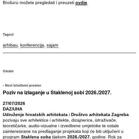
Brošuru možete pregledati i preuzeti
ovdje
Tagovi
arhibau
,
konferencija
,
sajam
Ostalo
Novi izložbeni prostor
Poziv na izlaganje u Staklenoj sobi 2026./2027.
27/07/2026
DAZ/UHA
Udruženje hrvatskih arhitekata
i
Društvo arhitekata Zagreba
pozivaju sve arhitektice i arhitekte, dizajnerice, istraživače,
teoretičarke, audio-vizualne i izvedbene umjetnike te ostale
zainteresirane na predlaganje projekata koji će biti uključeni u
program
Staklena soba
tijekom
2026./2027.
godine. Rok za