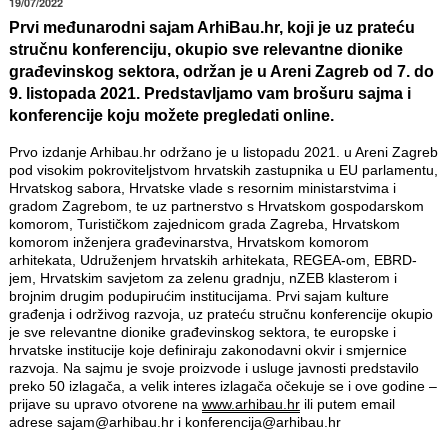
19/07/2022
Prvi međunarodni sajam ArhiBau.hr, koji je uz prateću
stručnu konferenciju, okupio sve relevantne dionike
građevinskog sektora, održan je u Areni Zagreb od 7. do
9. listopada 2021. Predstavljamo vam brošuru sajma i
konferencije koju možete pregledati online.
Prvo izdanje Arhibau.hr održano je u listopadu 2021. u Areni Zagreb
pod visokim pokroviteljstvom hrvatskih zastupnika u EU parlamentu,
Hrvatskog sabora, Hrvatske vlade s resornim ministarstvima i
gradom Zagrebom, te uz partnerstvo s Hrvatskom gospodarskom
komorom, Turističkom zajednicom grada Zagreba, Hrvatskom
komorom inženjera građevinarstva, Hrvatskom komorom
arhitekata, Udruženjem hrvatskih arhitekata, REGEA-om, EBRD-
jem, Hrvatskim savjetom za zelenu gradnju, nZEB klasterom i
brojnim drugim podupirućim institucijama. Prvi sajam kulture
građenja i održivog razvoja, uz prateću stručnu konferencije okupio
je sve relevantne dionike građevinskog sektora, te europske i
hrvatske institucije koje definiraju zakonodavni okvir i smjernice
razvoja. Na sajmu je svoje proizvode i usluge javnosti predstavilo
preko 50 izlagača, a velik interes izlagača očekuje se i ove godine –
prijave su upravo otvorene na
www.arhibau.hr
ili putem email
adrese sajam@arhibau.hr i konferencija@arhibau.hr