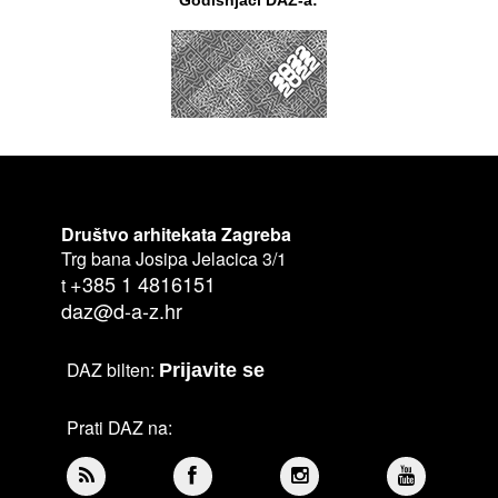
Društvo arhitekata Zagreba
Trg bana Josipa Jelacica 3/1
+385 1 4816151
t
daz@d-a-z.hr
DAZ bilten:
Prijavite se
Prati DAZ na: