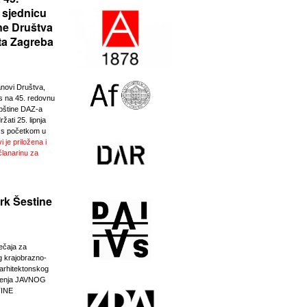
 sjednicu
ne Društva
ta Zagreba
anovi Društva,
 na 45. redovnu
pštine DAZ-a
žati 25. lipnja
 s početkom u
i je priložena i
članarinu za
.
rk Šestine
ječaja za
g krajobrazno-
-arhitektonskog
eđenja JAVNOG
INE