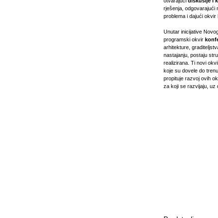
otvarajući
diskusije i 
rješenja, odgovarajući 
problema i dajući okvi
Unutar inicijative Nov
programski okvir
konfe
arhitekture, graditeljst
nastajanju, postaju str
realizirana. Ti novi okv
koje su dovele do tren
propituje razvoj ovih o
za koji se razvijaju, uz