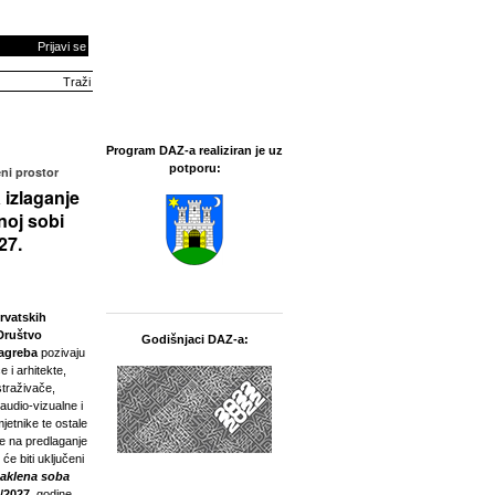
Prijavi se
Program DAZ-a realiziran je uz
potporu:
ni prostor
 izlaganje
noj sobi
27.
rvatskih
Društvo
Godišnjaci DAZ-a:
Zagreba
pozivaju
e i arhitekte,
straživače,
 audio-vizualne i
jetnike te ostale
ne na predlaganje
 će biti uključeni
taklena soba
/2027.
godine.