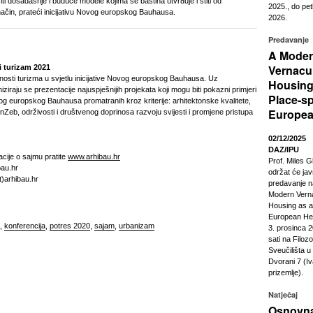
žiti dosadašnje i buduće modele kojima se baština utvrđuje i štiti od
2025., do pet
način, prateći inicijativu Novog europskog Bauhausa.
2026.
Predavanje
A Mode
Vernacu
i turizam 2021
osti turizma u svjetlu inicijative Novog europskog Bauhausa. Uz
Housing
iziraju se prezentacije najuspješnijih projekata koji mogu biti pokazni primjeri
Place-sp
vog europskog Bauhausa promatranih kroz kriterije: arhitektonske kvalitete,
Europea
nZeb, održivosti i društvenog doprinosa razvoju svijesti i promjene pristupa
02/12/2025
DAZ/IPU
acije o sajmu pratite
www.arhibau.hr
Prof. Miles G
bau.hr
održat će ja
rhibau.hr
predavanje n
Modern Vern
Housing as a
European Heri
,
konferencija
,
potres 2020
,
sajam
,
urbanizam
3. prosinca 2
sati na Filoz
Sveučilišta 
Dvorani 7 (Iv
prizemlje).
Natječaj
Osnovna