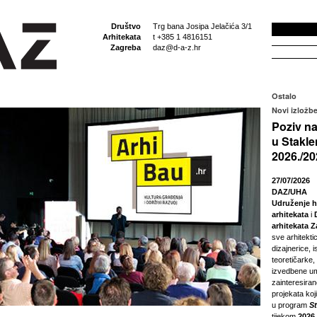
Društvo
Trg bana Josipa Jelačića 3/1
Arhitekata
t +385 1 4816151
Zagreba
daz@d-a-z.hr
Ostalo
Novi izložbe
Poziv na
u Stakle
2026./20
27/07/2026
DAZ/UHA
Udruženje h
arhitekata
i
arhitekata 
sve arhitektic
dizajnerice, i
teoretičarke,
izvedbene um
zainteresira
projekata koji
u program
S
tijekom
2026.