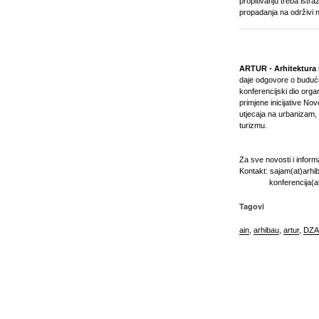
propitivanju treba istra
propadanja na održivi 
ARTUR - Arhitektura 
daje odgovore o budućn
konferencijski dio organ
primjene inicijative No
utjecaja na urbanizam, 
turizmu.
Za sve novosti i inform
Kontakt: sajam(at)arhi
konferencija(at)a
Tagovi
ain
,
arhibau
,
artur
,
DZA