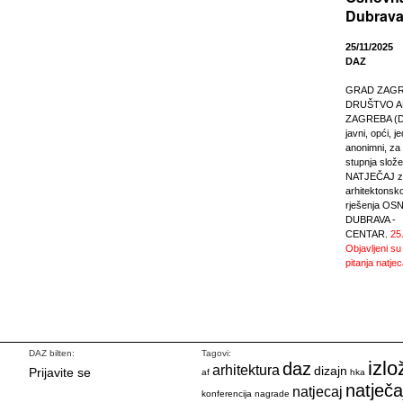
Dubrava
25/11/2025
DAZ
GRAD ZAGREB
DRUŠTVO A
ZAGREBA (DA
javni, opći, j
anonimni, za r
stupnja slože
NATJEČAJ za
arhitektonsk
rješenja O
DUBRAVA -
CENTAR.
25
Objavljeni su
pitanja natjec
DAZ bilten:
Tagovi:
izlo
daz
arhitektura
dizajn
Prijavite se
af
hka
natječa
natjecaj
konferencija
nagrade