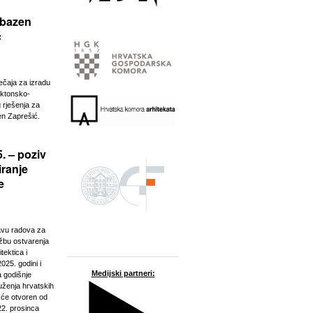
 bazen
ć
ječaja za izradu
ektonsko-
 rješenja za
n Zaprešić.
. – poziv
iranje
e
javu radova za
ožbu ostvarenja
tektica i
025. godini i
Medijski partneri:
a godišnje
ženja hrvatskih
t će otvoren od
22. prosinca