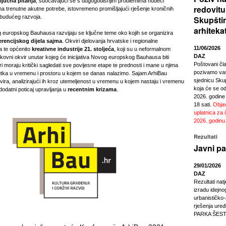
ključna pitanja
, suočavajući se s dugogodišnjim problemima nudeći
redovitu
na trenutne akutne potrebe, istovremeno promišljajući rješenje kroničnih
r budućeg razvoja.
Skupšti
arhiteka
og europskog Bauhausa razvijaju se ključne teme oko kojih se organizira
rencijskog dijela sajma
. Okviri djelovanja hrvatske i regionalne
11/06/2026
va te općenito
kreativne industrije 21. stoljeća
, koji su u neformalnom
DAZ
ukovni okvir unutar kojeg će inicijativa Novog europskog Bauhausa biti
Poštovani čl
iri moraju kritički sagledati sve povijesne etape te prednosti i mane u njima
pozivamo vas
utka u vremenu i prostoru u kojem se danas nalazimo. Sajam ArhiBau
sjednicu Sku
kvira, analizirajući ih kroz utemeljenost u vremenu u kojem nastaju i vremenu
koja će se odr
 dodatni poticaj upravljanja u
recentnim krizama
.
2026. godine
18 sati.
Objav
uplatnica za 
2026. godinu
Rezultati
Javni pa
29/01/2026
DAZ
Rezultati nat
izradu idejno
urbanističko
rješenja ur
PARKA ŠEST