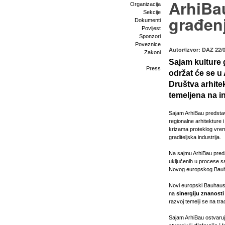
ArhiBa
Organizacija
Sekcije
građenj
Dokumenti
Povijest
Sponzori
Poveznice
Autor/izvor: DAZ 22/
Zakoni
Sajam kulture 
Press
održat će se u 
Društva arhit
temeljena na i
Sajam ArhiBau predstavl
regionalne arhitekture i
krizama proteklog vreme
graditeljska industrija.
Na sajmu ArhiBau pred
uključenih u procese sa
Novog europskog Bau
Novi europski Bauhaus 
na
sinergiju znanosti 
razvoj temelji se na tra
Sajam ArhiBau ostvaruje