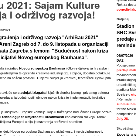
u 2021: Sajam Kulture
Rok za dostav
a i održivog razvoja!
ponedjeljak,
Natječaj
Stadion 
03/2021
SRC Sve
građenja i održivog razvoja "ArhiBau 2021"
predaje 
Areni Zagreb od 7. do 9. listopada u organizaciji
reminde
ekata Zagreba s temom "Budućnost nakon kriza
06/07/2026
nicijativi Novog europskog Bauhausa".
DAZ
Podsjećamo 
ja inicijativu
Novog europskog Bauhausa
i Okvire djelovanja hrvatske i
predaje mak
 graditeljstva te općenito kreativne industrije 21. stoljeća, dodatno potaknute
međunarodni 
na na našem prostoru. U njemu sudjeluju kreativci, teoretičari i cjelokupna
izradu idejno
urbanističkog
stadiona Mak
stavit će se
stotinjak izlagača
i ključnih dionika javnog i privatnog sektora
Svetice u
uto
gledavanja budućnosti i obnove nakon kriza te implementaciju inicijative
/ Reminder:
hausa.
submisubmi
for the Maks
je inicijativa Europske komisije, koja u traženjima budućnosti Europe poziva
competition i
i tehnologije te umjetnosti i kreativnosti
kao oslonca razvoja. Takav
July 28
.
dicijama Europe i u cilju je ostvarenja održivosti sa stilom.
Skupština
 ideju Novog europskog Bauhausa u uključivosti, interdisciplinarnosti,
Poziv na