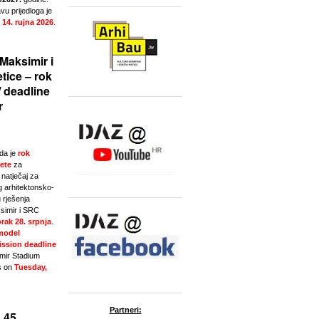
u prijedloga je
 14. rujna 2026
.
Maksimir i
tice – rok
/ deadline
r
da je
rok
ete
za
natječaj za
g arhitektonsko-
 rješenja
simir i SRC
rak 28. srpnja
.
model
ssion deadline
imir Stadium
s on
Tuesday,
Partneri:
 45.