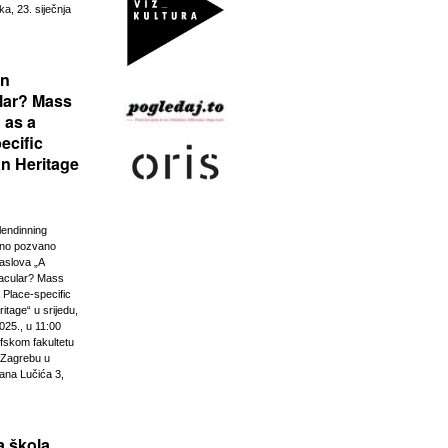
ka, 23. siječnja
rn
lar? Mass
 as a
ecific
n Heritage
lendinning
vno pozvano
aslova „A
acular? Mass
 Place-specific
tage“ u srijedu,
025., u 11:00
ofskom fakultetu
u Zagrebu u
ana Lučića 3,
 škola