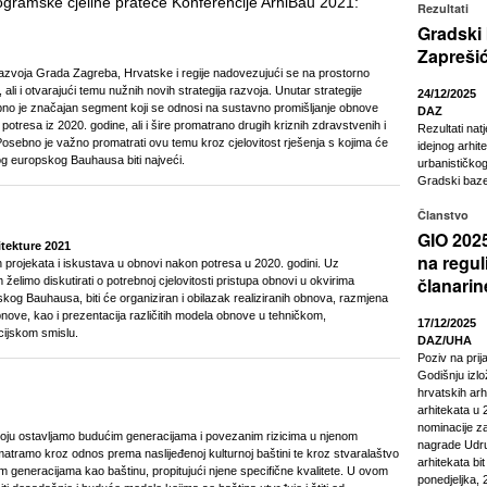
ogramske cjeline prateće Konferencije ArhiBau 2021:
Rezultati
Gradski
Zapreši
zvoja Grada Zagreba, Hrvatske i regije nadovezujući se na prostorno
ali i otvarajući temu nužnih novih strategija razvoja. Unutar strategije
24/12/2025
no je značajan segment koji se odnosi na sustavno promišljanje obnove
DAZ
 potresa iz 2020. godine, ali i šire promatrano drugih kriznih zdravstvenih i
Rezultati nat
Posebno je važno promatrati ovu temu kroz cjelovitost rješenja s kojima će
idejnog arhit
vog europskog Bauhausa biti najveći.
urbanističkog
Gradski baze
Članstvo
GIO 2025
tekture 2021
na regul
ih projekata i iskustava u obnovi nakon potresa u 2020. godini. Uz
članarin
m želimo diskutirati o potrebnoj cjelovitosti pristupa obnovi u okvirima
skog Bauhausa, biti će organiziran i obilazak realiziranih obnova, razmjena
nove, kao i prezentacija različitih modela obnove u tehničkom,
17/12/2025
cijskom smislu.
DAZ/UHA
Poziv na pri
Godišnju izl
hrvatskih arhi
arhitekata u 2
nominacije z
 koju ostavljamo budućim generacijama i povezanim rizicima u njenom
nagrade Udru
matramo kroz odnos prema naslijeđenoj kulturnoj baštini te kroz stvaralaštvo
arhitekata bi
m generacijama kao baštinu, propitujući njene specifične kvalitete. U ovom
ponedjeljka, 