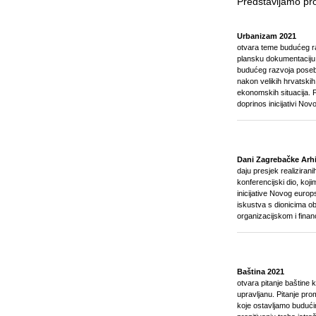
Predstavljamo pr
Urbanizam 2021
otvara teme budućeg ra
plansku dokumentaciju, 
budućeg razvoja poseb
nakon velikih hrvatskih
ekonomskih situacija. 
doprinos inicijativi No
Dani Zagrebačke Arhi
daju presjek realiziran
konferencijski dio, koji
inicijative Novog europ
iskustva s dionicima ob
organizacijskom i finan
Baština 2021
otvara pitanje baštine
upravljanu. Pitanje pro
koje ostavljamo budući