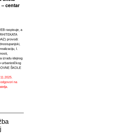
 – centar
 raspisuje, a
RHITEKATA
Z) provodi:
ednostupanjski,
ealizaciju, I.
nosti,
 izradu idejnog
o-urbanističkog
SNOVNE ŠKOLE
.11.2025.
 odgovori na
atelja.
žba
j