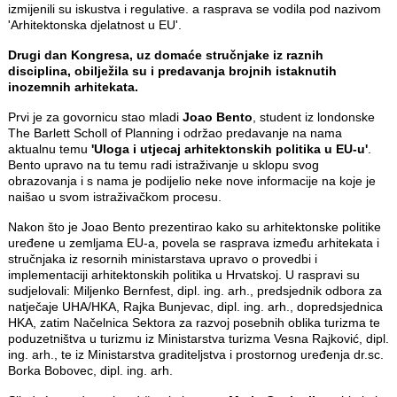
izmijenili su iskustva i regulative. a rasprava se vodila pod nazivom
'Arhitektonska djelatnost u EU'.
Drugi dan Kongresa, uz domaće stručnjake iz raznih
disciplina, obilježila su i predavanja brojnih istaknutih
inozemnih arhitekata.
Prvi je za govornicu stao mladi
Joao Bento
, student iz londonske
The Barlett Scholl of Planning i održao predavanje na nama
aktualnu temu
'Uloga i utjecaj arhitektonskih politika u EU-u'
.
Bento upravo na tu temu radi istraživanje u sklopu svog
obrazovanja i s nama je podijelio neke nove informacije na koje je
naišao u svom istraživačkom procesu.
Nakon što je Joao Bento prezentirao kako su arhitektonske politike
uređene u zemljama EU-a, povela se rasprava između arhitekata i
stručnjaka iz resornih ministarstava upravo o provedbi i
implementaciji arhitektonskih politika u Hrvatskoj. U raspravi su
sudjelovali: Miljenko Bernfest, dipl. ing. arh., predsjednik odbora za
natječaje UHA/HKA, Rajka Bunjevac, dipl. ing. arh., dopredsjednica
HKA, zatim Načelnica Sektora za razvoj posebnih oblika turizma te
poduzetništva u turizmu iz Ministarstva turizma Vesna Rajković, dipl.
ing. arh., te iz Ministarstva graditeljstva i prostornog uređenja dr.sc.
Borka Bobovec, dipl. ing. arh.