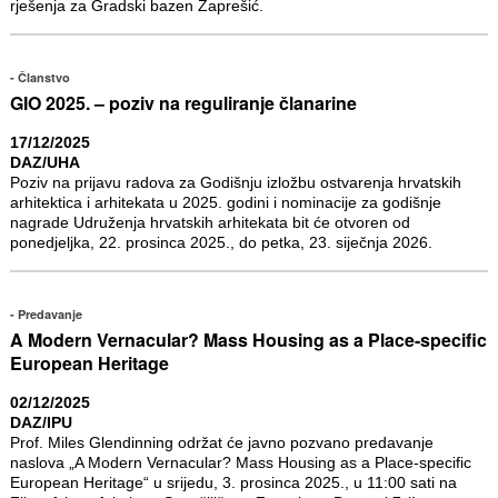
rješenja za Gradski bazen Zaprešić.
Članstvo
GIO 2025. – poziv na reguliranje članarine
17/12/2025
DAZ/UHA
Poziv na prijavu radova za Godišnju izložbu ostvarenja hrvatskih
arhitektica i arhitekata u 2025. godini i nominacije za godišnje
nagrade Udruženja hrvatskih arhitekata bit će otvoren od
ponedjeljka, 22. prosinca 2025., do petka, 23. siječnja 2026.
Predavanje
A Modern Vernacular? Mass Housing as a Place-specific
European Heritage
02/12/2025
DAZ/IPU
Prof. Miles Glendinning održat će javno pozvano predavanje
naslova „A Modern Vernacular? Mass Housing as a Place-specific
European Heritage“ u srijedu, 3. prosinca 2025., u 11:00 sati na