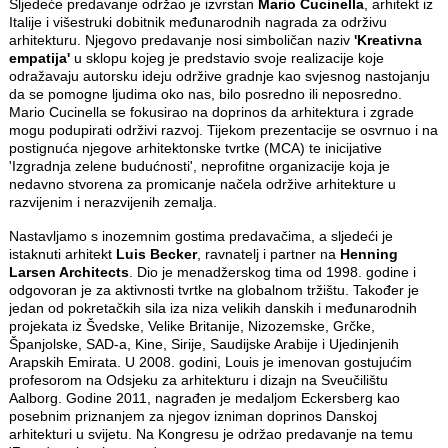
Sljedeće predavanje održao je izvrstan
Mario Cucinella
, arhitekt iz
Italije i višestruki dobitnik međunarodnih nagrada za održivu
arhitekturu. Njegovo predavanje nosi simboličan naziv
'Kreativna
empatija'
u sklopu kojeg je predstavio svoje realizacije koje
odražavaju autorsku ideju održive gradnje kao svjesnog nastojanju
da se pomogne ljudima oko nas, bilo posredno ili neposredno.
Mario Cucinella se fokusirao na doprinos da arhitektura i zgrade
mogu podupirati održivi razvoj. Tijekom prezentacije se osvrnuo i na
postignuća njegove arhitektonske tvrtke (MCA) te inicijative
'Izgradnja zelene budućnosti', neprofitne organizacije koja je
nedavno stvorena za promicanje načela održive arhitekture u
razvijenim i nerazvijenih zemalja.
Nastavljamo s inozemnim gostima predavačima, a sljedeći je
istaknuti arhitekt
Luis Becker
, ravnatelj i partner na
Henning
Larsen Architects
. Dio je menadžerskog tima od 1998. godine i
odgovoran je za aktivnosti tvrtke na globalnom tržištu. Također je
jedan od pokretačkih sila iza niza velikih danskih i međunarodnih
projekata iz Švedske, Velike Britanije, Nizozemske, Grčke,
Španjolske, SAD-a, Kine, Sirije, Saudijske Arabije i Ujedinjenih
Arapskih Emirata. U 2008. godini, Louis je imenovan gostujućim
profesorom na Odsjeku za arhitekturu i dizajn na Sveučilištu
Aalborg. Godine 2011, nagrađen je medaljom Eckersberg kao
posebnim priznanjem za njegov izniman doprinos Danskoj
arhitekturi u svijetu. Na Kongresu je održao predavanje na temu