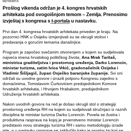
02/10/2013
Prošlog vikenda održan je
4. kongres hrvatskih
arhitekata
pod ovogoišnjom temom –
Zemlja
. Prenosimo
izvještaj s kongresa s
t-portala
u nastavku.
Prvi dan 4. kongresa hrvatskih arhitekata priveden je kraju. Na
pozornici HNK u Osijeku izmjenjivali su se okrugli stolovi i
predavanja o gorućim temama današnjice.
Program je započeo svečanim otvorenjem u kojem su sudjelovala
najveća imena hrvatskog političkog života;
Ana Mrak Taritaš,
ministrica graditeljstva i prostornog uređenja, Darko Lorencin,
ministar turizma, zatim Ivica Vrkić, gradonačelnik Osijeka i
Vladimir Šišljagić, župan Osječko baranjske županije.
Svi oni
održali su uvodne govore i izrazili potporu Kongresu zajedno s
domaćinima, Tomislavom Ćurkovićem predsjednikom Komore
hrvatskih arhitekata, i Hrvojem Hrabakom, predsjednikom
Udruženja hrvatskih arhitekata.
Nakon uvodnih govora na red je došao okrugli stol o strategiji
prostornog uređenja RH na kojem su sudjelovali stručnjaci iz raznih
disciplina te ministar turizma Darko Lorencin. Povela se žustra i
produktivna rasprava na kojoj je prvenstveno ministar Lorencin
predstavio novu strategiju turizma RH i samu metodologiju izrade
iste, a u nastavku rasprave se zaključilo kako je prostor taj koji se