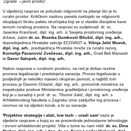
'Zgrade →javni prostor'.
U sljedećoj raspravi se pokušalo odgovoriti na pitanje što je to
ruralni prostor. Kritičkom naslovu panela nastojalo se odgovoriti
okupljajući široku paletu stručnjaka koji se iz vlastite discipline bave
temom ruralnog prostora. Na raspravi su sudjelovali: dr. sc.
Jasenka Krančević, dipl. ing. arh. iz Savjeta prostornog uređenja
države, zatim
dr. sc. Biserka Dumbović Bilušić, dipl. ing. arh.,
dopredsjednica Hrvatske sekcije ECOVAST-a,
Višnja Jelić Mueck,
dipl. ing. arh.
, predsjednica Hrvatske mreže za ruralni razvoj,
Kornelija Pacanović Zvečevac, dipl. ing. arh.,
Grad Beli Manastir
te
Davor Salopek, dipl. ing. arh.
Nakon rasprave o ruralnom prostoru, na red je došao rezime
procesa legalizacije i predstojeća sanacija. Proces legalizacije u
posljednjih je nekoliko mjeseci okupirao javnost, a najbliži tom
procesu je Davorin Oršanić, dipl. ing. arh., pomoćnik ministrice za
inspekcijske poslove Ministarstva graditeljstva i prostornog uređenja
koji je u suradnji s prof. dr. sc. Tihomir Jukić, dipl. ing. arh. s
Arhitektonskog fakulteta u Zagrebu iznio zaključke tog procesa i
osvrnuo se na sljedeći korak, a to su sanacije.
'Projektne strategije i alati, low tech – uradi sam'
naziv je
sljedeće rasprave u kojoj su se prezentirale jednostavne tehnologije
i izvrsni arhitektonski projekti. Više o tome su nam rekli:
dr. sc. Dina
Stober, dipl. ing. arh. i doc. dr. sc. Sanja Lončar Vicković, dipl.