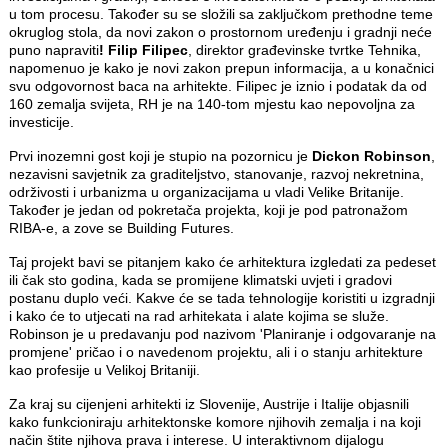
u tom procesu. Također su se složili sa zaključkom prethodne teme
okruglog stola, da novi zakon o prostornom uređenju i gradnji neće
puno napraviti
! Filip Filipec
, direktor građevinske tvrtke Tehnika,
napomenuo je kako je novi zakon prepun informacija, a u konačnici
svu odgovornost baca na arhitekte. Filipec je iznio i podatak da od
160 zemalja svijeta, RH je na 140-tom mjestu kao nepovoljna za
investicije.
Prvi inozemni gost koji je stupio na pozornicu je
Dickon Robinson
,
nezavisni savjetnik za graditeljstvo, stanovanje, razvoj nekretnina,
održivosti i urbanizma u organizacijama u vladi Velike Britanije.
Također je jedan od pokretača projekta, koji je pod patronažom
RIBA-e, a zove se Building Futures.
Taj projekt bavi se pitanjem kako će arhitektura izgledati za pedeset
ili čak sto godina, kada se promijene klimatski uvjeti i gradovi
postanu duplo veći. Kakve će se tada tehnologije koristiti u izgradnji
i kako će to utjecati na rad arhitekata i alate kojima se služe.
Robinson je u predavanju pod nazivom 'Planiranje i odgovaranje na
promjene' pričao i o navedenom projektu, ali i o stanju arhitekture
kao profesije u Velikoj Britaniji.
Za kraj su cijenjeni arhitekti iz Slovenije, Austrije i Italije objasnili
kako funkcioniraju arhitektonske komore njihovih zemalja i na koji
način štite njihova prava i interese. U interaktivnom dijalogu