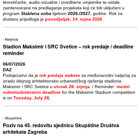
teoretičarke, audio-vizualne i izvedbene umjetnike te ostale
zainteresirane na predlaganje projekata koji će biti uključeni u
program
Staklena soba
tijekom
2026./2027.
godine. Rok za
dostavu prijedloga je
ponedjeljak, 14. rujna 2026
.
Natječaj
Stadion Maksimir i SRC Svetice – rok predaje / deadline
reminder
06/07/2026
DAZ
Podsjećamo da je
rok predaje makete
za međunarodni natječaj za
izradu idejnog arhitektonsko-urbanističkog rješenja stadiona
Maksimir i SRC Svetice u
utorak 28. srpnja
. / Reminder:
model
submisubmission deadline
for the Maksimir Stadium competition
is on
Tuesday, July 28
.
Skupština
Poziv na 45. redovitu sjednicu Skupštine Društva
arhitekata Zagreba