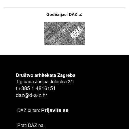
Godišnjaci DAZ-a:
Društvo arhitekata Zagreba
Trg bana Josipa Jelacica 3/1
+385 1 4816151
t
daz@d-a-z.hr
DAZ bilten:
Prijavite se
Prati DAZ na: