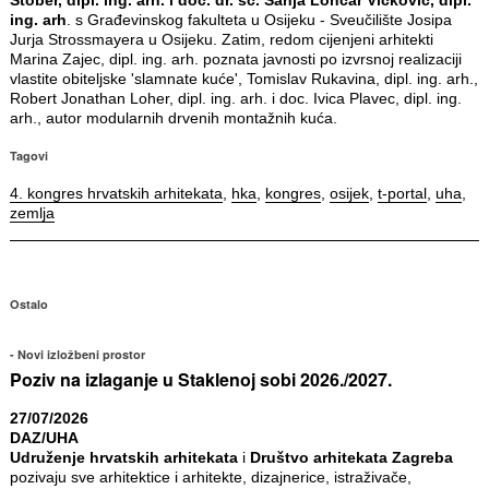
ing. arh
. s Građevinskog fakulteta u Osijeku - Sveučilište Josipa
Jurja Strossmayera u Osijeku. Zatim, redom cijenjeni arhitekti
Marina Zajec, dipl. ing. arh. poznata javnosti po izvrsnoj realizaciji
vlastite obiteljske 'slamnate kuće', Tomislav Rukavina, dipl. ing. arh.,
Robert Jonathan Loher, dipl. ing. arh. i doc. Ivica Plavec, dipl. ing.
arh., autor modularnih drvenih montažnih kuća.
Tagovi
4. kongres hrvatskih arhitekata
,
hka
,
kongres
,
osijek
,
t-portal
,
uha
,
zemlja
Ostalo
Novi izložbeni prostor
Poziv na izlaganje u Staklenoj sobi 2026./2027.
27/07/2026
DAZ/UHA
Udruženje hrvatskih arhitekata
i
Društvo arhitekata Zagreba
pozivaju sve arhitektice i arhitekte, dizajnerice, istraživače,