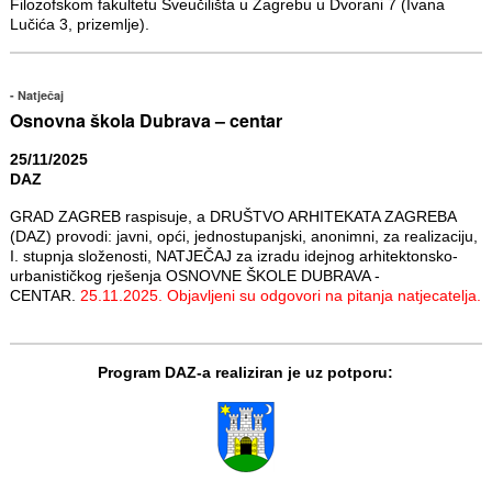
Filozofskom fakultetu Sveučilišta u Zagrebu u Dvorani 7 (Ivana
Lučića 3, prizemlje).
Natječaj
Osnovna škola Dubrava – centar
25/11/2025
DAZ
GRAD ZAGREB raspisuje, a DRUŠTVO ARHITEKATA ZAGREBA
(DAZ) provodi: javni, opći, jednostupanjski, anonimni, za realizaciju,
I. stupnja složenosti, NATJEČAJ za izradu idejnog arhitektonsko-
urbanističkog rješenja OSNOVNE ŠKOLE DUBRAVA -
CENTAR.
25.11.2025. Objavljeni su odgovori na pitanja natjecatelja.
Program DAZ-a realiziran je uz potporu: