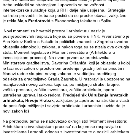
treba uskladiti sa strategijom i upozorilo se na važnost
intersektorske suradnje koja u RH i dalje nije uspješna. 'Strategija
se treba provoditi i treba se postići da se prostor očuva', zaključno
je rekla
Maja Fredotović
s Ekonomskog fakulteta u Splitu.
'Novi momenti za hrvatski prostor i arhitekturu' naziv je
poslijepodnevnih rasprava koje su se povele u HNK. Prvenstveno je
Ana Kekez Koštro s Fakulteta političkih znanosti u Zagrebu uvodno
objasnila etimologiju zakona, a nakon toga su se nizala dva okrugla
stola; Moment legislative i Moment investitora (Arhitektura u
investicijskom procesu). Na ovom prvom uz predstavnika
Ministarstva graditeljstva, Davorina Oršanića, koji je objasnio u kojoj
je fazi novi zakon o prostornom uređenju i gradnji bili su prisutni i
članovi radne skupine novog zakona te voditeljica središnjeg
odsjeka za graditeljstvo Grada Zagreba. U raspravi je upozoreno na
manjkavosti novog zakona koje su, po mišljenju struke, brojne:
zaštita prostora, zaštita investitora, zaštita arhitekata, spora i
ustrašena uprava i tako redom.
Predsjednik Udruženja hrvatskih
arhitekata, Hrvoje Hrabak
, zaključno je apelirao na strukture vlasti
da poslušaju mišljenje i savjete arhitekata i urbanista i uvide da je
novi zakon loš!
Na prethodnu temu se nadovezao okrugli stol 'Moment investitora;
Arhitektura u investicijskom procesu' na kojem se raspravljalo o
investicijama i gradnji, odnosu s investitorima te o poziciji arhitekata