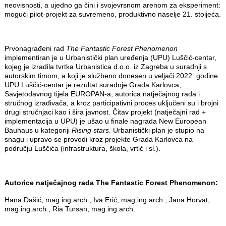
neovisnosti, a ujedno ga čini i svojevrsnom arenom za eksperiment:
mogući pilot-projekt za suvremeno, produktivno naselje 21. stoljeća.
Prvonagrađeni rad
The Fantastic Forest Phenomenon
implementiran je u Urbanistički plan uređenja (UPU) Luščić-centar,
kojeg je izradila tvrtka Urbanistica d.o.o. iz Zagreba u suradnji s
autorskim timom, a koji je službeno donesen u veljači 2022. godine.
UPU Luščić-centar je rezultat suradnje Grada Karlovca,
Savjetodavnog tijela EUROPAN-a, autorica natječajnog rada i
stručnog izrađivača, a kroz participativni proces uključeni su i brojni
drugi stručnjaci kao i šira javnost. Čitav projekt (natječajni rad +
implementacija u UPU) je ušao u finale nagrada New European
Bauhaus u kategoriji
Rising stars
. Urbanistički plan je stupio na
snagu i upravo se provodi kroz projekte Grada Karlovca na
području Luščića (infrastruktura, škola, vrtić i sl.).
Autorice natječajnog rada The Fantastic Forest Phenomenon:
Hana Dašić, mag.ing.arch., Iva Erić, mag.ing.arch., Jana Horvat,
mag.ing.arch., Ria Tursan, mag.ing.arch.