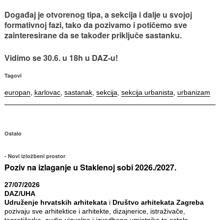
Događaj je otvorenog tipa, a sekcija i dalje u svojoj
formativnoj fazi, tako da pozivamo i potičemo sve
zainteresirane da se također priključe sastanku.
Vidimo se 30.6. u 18h u DAZ-u!
Tagovi
europan
,
karlovac
,
sastanak
,
sekcija
,
sekcija urbanista
,
urbanizam
Ostalo
Novi izložbeni prostor
Poziv na izlaganje u Staklenoj sobi 2026./2027.
27/07/2026
DAZ/UHA
Udruženje hrvatskih arhitekata
i
Društvo arhitekata Zagreba
pozivaju sve arhitektice i arhitekte, dizajnerice, istraživače,
teoretičarke, audio-vizualne i izvedbene umjetnike te ostale