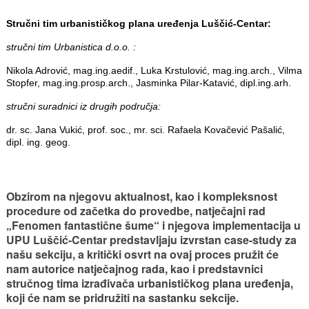
Stručni tim urbanističkog plana uređenja Luščić-Centar:
stručni tim Urbanistica d.o.o. :
Nikola Adrović, mag.ing.aedif., Luka Krstulović, mag.ing.arch., Vilma
Stopfer, mag.ing.prosp.arch., Jasminka Pilar-Katavić, dipl.ing.arh.
stručni suradnici iz drugih područja:
dr. sc. Jana Vukić, prof. soc., mr. sci. Rafaela Kovačević Pašalić,
dipl. ing. geog.
Obzirom na njegovu aktualnost, kao i kompleksnost
procedure od začetka do provedbe, natječajni rad
„Fenomen fantastične šume“ i njegova implementacija u
UPU Luščić-Centar predstavljaju izvrstan case-study za
našu sekciju, a kritički osvrt na ovaj proces pružit će
nam autorice natječajnog rada, kao i predstavnici
stručnog tima izrađivača urbanističkog plana uređenja,
koji će nam se pridružiti na sastanku sekcije.