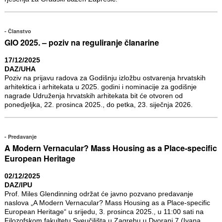
Članstvo
GIO 2025. – poziv na reguliranje članarine
17/12/2025
DAZ/UHA
Poziv na prijavu radova za Godišnju izložbu ostvarenja hrvatskih
arhitektica i arhitekata u 2025. godini i nominacije za godišnje
nagrade Udruženja hrvatskih arhitekata bit će otvoren od
ponedjeljka, 22. prosinca 2025., do petka, 23. siječnja 2026.
Predavanje
A Modern Vernacular? Mass Housing as a Place-specific
European Heritage
02/12/2025
DAZ/IPU
Prof. Miles Glendinning održat će javno pozvano predavanje
naslova „A Modern Vernacular? Mass Housing as a Place-specific
European Heritage“ u srijedu, 3. prosinca 2025., u 11:00 sati na
Filozofskom fakultetu Sveučilišta u Zagrebu u Dvorani 7 (Ivana