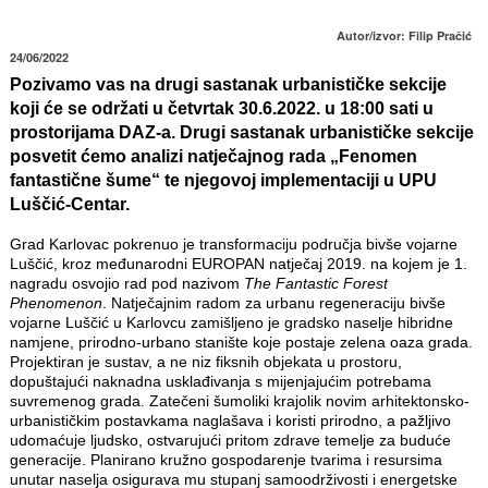
Autor/izvor: Filip Pračić
24/06/2022
Pozivamo vas na drugi sastanak urbanističke sekcije
koji će se održati u četvrtak 30.6.2022. u 18:00 sati u
prostorijama DAZ-a. Drugi sastanak urbanističke sekcije
posvetit ćemo analizi natječajnog rada „Fenomen
fantastične šume“ te njegovoj implementaciji u UPU
Luščić-Centar.
Grad Karlovac pokrenuo je transformaciju područja bivše vojarne
Luščić, kroz međunarodni EUROPAN natječaj 2019. na kojem je 1.
nagradu osvojio rad pod nazivom
The Fantastic Forest
Phenomenon
. Natječajnim radom za urbanu regeneraciju bivše
vojarne Luščić u Karlovcu zamišljeno je gradsko naselje hibridne
namjene, prirodno-urbano stanište koje postaje zelena oaza grada.
Projektiran je sustav, a ne niz fiksnih objekata u prostoru,
dopuštajući naknadna usklađivanja s mijenjajućim potrebama
suvremenog grada. Zatečeni šumoliki krajolik novim arhitektonsko-
urbanističkim postavkama naglašava i koristi prirodno, a pažljivo
udomaćuje ljudsko, ostvarujući pritom zdrave temelje za buduće
generacije. Planirano kružno gospodarenje tvarima i resursima
unutar naselja osigurava mu stupanj samoodrživosti i energetske