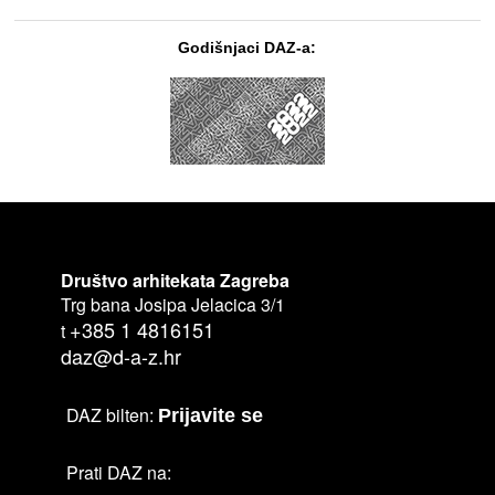
Godišnjaci DAZ-a:
Društvo arhitekata Zagreba
Trg bana Josipa Jelacica 3/1
+385 1 4816151
t
daz@d-a-z.hr
DAZ bilten:
Prijavite se
Prati DAZ na: