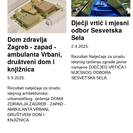
Dječji vrtić i mjesni
odbor Sesvetska
Sela
Dom zdravlja
Zagreb - zapad -
2.4.2025.
ambulanta Vrbani,
Rezultati Natječaja za izradu
društveni dom i
idejnog rješenja zgrade javne
knjižnica
namjene DJEČJEG VRTIĆA I
MJESNOG ODBORA
5.9.2025.
SESVETSKA SELA.
Rezultati natječaja za izradu
idejnog arhitektonsko-
urbanističkog rješenja DOMA
ZDRAVLJA ZAGREB - ZAPAD -
AMBULANTA VRBANI,
DRUŠTVENI DOM I
KNJIŽNICA.