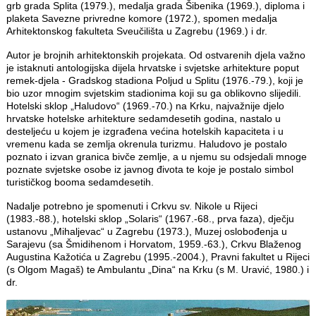
grb grada Splita (1979.), medalja grada Šibenika (1969.), diploma i
plaketa Savezne privredne komore (1972.), spomen medalja
Arhitektonskog fakulteta Sveučilišta u Zagrebu (1969.) i dr.
Autor je brojnih arhitektonskih projekata. Od ostvarenih djela važno
je istaknuti antologijska dijela hrvatske i svjetske arhitekture poput
remek-djela - Gradskog stadiona Poljud u Splitu (1976.-79.), koji je
bio uzor mnogim svjetskim stadionima koji su ga oblikovno slijedili.
Hotelski sklop „Haludovo“ (1969.-70.) na Krku, najvažnije djelo
hrvatske hotelske arhitekture sedamdesetih godina, nastalo u
desteljeću u kojem je izgrađena većina hotelskih kapaciteta i u
vremenu kada se zemlja okrenula turizmu. Haludovo je postalo
poznato i izvan granica bivče zemlje, a u njemu su odsjedali mnoge
poznate svjetske osobe iz javnog đivota te koje je postalo simbol
turističkog booma sedamdesetih.
Nadalje potrebno je spomenuti i Crkvu sv. Nikole u Rijeci
(1983.-88.), hotelski sklop „Solaris“ (1967.-68., prva faza), dječju
ustanovu „Mihaljevac“ u Zagrebu (1973.), Muzej oslobođenja u
Sarajevu (sa Šmidihenom i Horvatom, 1959.-63.), Crkvu Blaženog
Augustina Kažotića u Zagrebu (1995.-2004.), Pravni fakultet u Rijeci
(s Olgom Magaš) te Ambulantu „Dina“ na Krku (s M. Uravić, 1980.) i
dr.