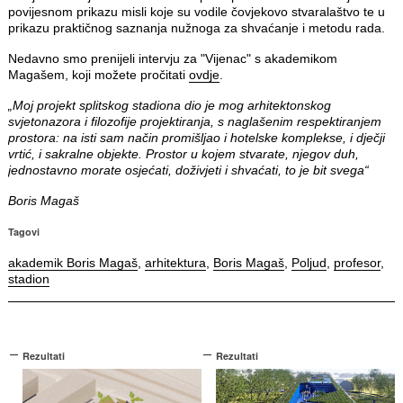
povijesnom prikazu misli koje su vodile čovjekovo stvaralaštvo te u
prikazu praktičnog saznanja nužnoga za shvaćanje i metodu rada.
Nedavno smo prenijeli intervju za "Vijenac" s akademikom
Magašem, koji možete pročitati
ovdje
.
„Moj projekt splitskog stadiona dio je mog arhitektonskog
svjetonazora i filozofije projektiranja, s naglašenim respektiranjem
prostora: na isti sam način promišljao i hotelske komplekse, i dječji
vrtić, i sakralne objekte. Prostor u kojem stvarate, njegov duh,
jednostavno morate osjećati, doživjeti i shvaćati, to je bit svega“
Boris Magaš
Tagovi
akademik Boris Magaš
,
arhitektura
,
Boris Magaš
,
Poljud
,
profesor
,
stadion
Rezultati
Rezultati