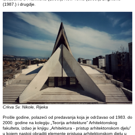
(1987.) i drugdje.
Crkva Sv. Nikole, Rijeka
Prošle godine, polazeći od predavanja koja je održavao od 1983. do
2000. godine na kolegiju „Teorija arhitekture” Arhitektonskog
fakulteta, izdao je knjigu „Arhitektura - pristup arhitektonskom djelu“
u kojem nastoji obraditi elemente pristupa arhitektonskom djelu u