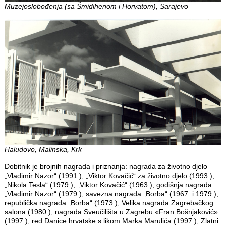
Muzejoslobođenja (sa Šmidihenom i Horvatom), Sarajevo
Haludovo, Malinska, Krk
Dobitnik je brojnih nagrada i priznanja: nagrada za životno djelo
„Vladimir Nazor“ (1991.), „Viktor Kovačić“ za životno djelo (1993.),
„Nikola Tesla“ (1979.), „Viktor Kovačić“ (1963.), godišnja nagrada
„Vladimir Nazor“ (1979.), savezna nagrada „Borba“ (1967. i 1979.),
republička nagrada „Borba“ (1973.), Velika nagrada Zagrebačkog
salona (1980.), nagrada Sveučilišta u Zagrebu «Fran Bošnjaković»
(1997.), red Danice hrvatske s likom Marka Marulića (1997.), Zlatni