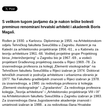
S velikom tugom javljamo da je nakon teške bolesti
preminuo renomirani hrvatski arhitekt i akademik
Boris
Magaš
.
Rođen je 1930. u Karlovcu. Diplomirao je 1955. na Arhitektonskom
odjelu Tehničkog fakulteta Sveučilišta u Zagrebu. Asistent je na
Katedri za arhitektonsko projektiranje 1956.-61., a u Kabinetu za
teoriju arhitekture 1961.-66. Voditelj projektne grupe Projektnog
biroa „Interinženjering“ u Zagrebu bio je 1967.-69., a vodeći
projektant Građevnog projektnog zavoda u Rijeci 1969.-78. Za
izvanrednoga profesora za kolegij „Elementi visokogradnje“ na
Tehničkom fakultetu Sveučilišta u Rijeci izabran je 1974. Doktorat
tehničkih znanosti iz područja arhitekture i urbanizma obranio je
1977. Na Fakultetu graditeljskih znanosti u Rijeci izabran je 1978.
za izvanrednoga, a 1980. za redovitoga profesora iz kolegija
„Elementi visokogradnje“ i „Zgradarstvo“. Za redovitoga profesora
kolegija „Teorija arhitekture“ i „Arhitektonsko projektiranje VIII i IX“
na Arhitektonskom fakultetu Sveučilišta u Zagrebu izabran je 1983.
Za izvanrednoga člana Jugoslavenske akademije znanosti i
umjetnosti izabran je 1988., a za redovitoga člana Hrvatske