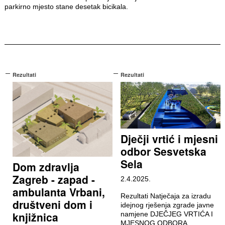
parkirno mjesto stane desetak bicikala.
Rezultati
Rezultati
Dječji vrtić i mjesni
odbor Sesvetska
Sela
Dom zdravlja
Zagreb - zapad -
2.4.2025.
ambulanta Vrbani,
Rezultati Natječaja za izradu
društveni dom i
idejnog rješenja zgrade javne
knjižnica
namjene DJEČJEG VRTIĆA I
MJESNOG ODBORA