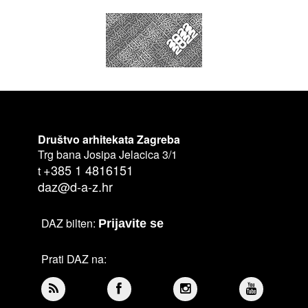
Društvo arhitekata Zagreba
Trg bana Josipa Jelacica 3/1
+385 1 4816151
t
daz@d-a-z.hr
DAZ bilten:
Prijavite se
Prati DAZ na: