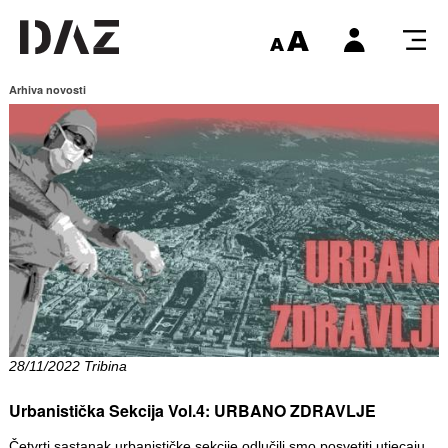
Arhiva novosti
28/11/2022 Tribina
Urbanistička Sekcija Vol.4: URBANO ZDRAVLJE
Četvrti sastanak urbanističke sekcije odlučili smo posvetiti utjecaju