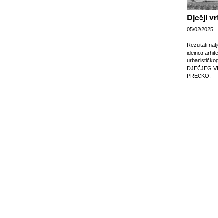
Dječji v
05/02/2025
Rezultati nat
idejnog arhit
urbanističko
DJEČJEG V
PREČKO.