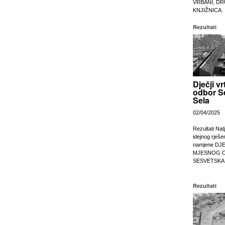
VRBANI, DR
KNJIŽNICA.
Rezultati
Dječji vr
odbor S
Sela
02/04/2025
Rezultati Nat
idejnog rješe
namjene DJ
MJESNOG 
SESVETSKA
Rezultati