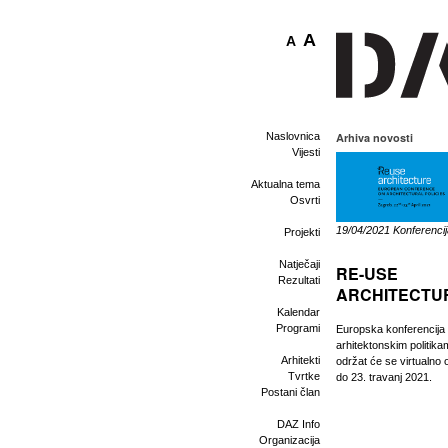
A
A
Naslovnica
Arhiva novosti
Vijesti
Aktualna tema
Osvrti
19/04/2021 Konferencij
Projekti
Natječaji
RE-USE
Rezultati
ARCHITECTU
Kalendar
Programi
Europska konferencija
arhitektonskim politik
Arhitekti
održat će se virtualno 
Tvrtke
do 23. travanj 2021.
Postani član
DAZ Info
Organizacija