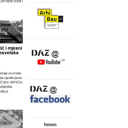
UŠTVENI DOM I
tić i mjesni
esvetska
ječaja za izradu
nja zgrade javne
EČJEG VRTIĆA I
ODBORA
 SELA.
Partneri: