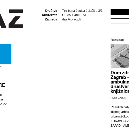
Društvo
Trg bana Josipa Jelačića 3/1
Arhitekata
t +385 1 4816151
Zagreba
daz@d-a-z.hr
Rezultati
a
Dom zdr
Zagreb -
ambulan
RE
društven
knjižnic
 o
05/09/2025
ama
od 22.
Rezultati nat
idejnog arhit
urbanističko
ZDRAVLJA 
ZAPAD - AM