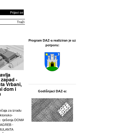
Prijavi se
Program DAZ-a realiziran je uz
potporu:
avlja
 zapad -
ta Vrbani,
i dom i
Godišnjaci DAZ-a:
a
ječaja za izradu
ektonsko-
g rješenja DOMA
ZAGREB -
BULANTA