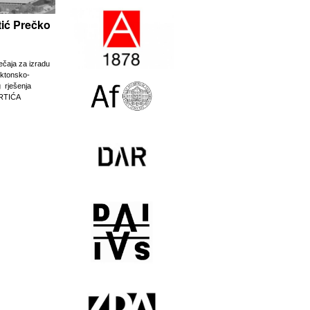
rtić Prečko
ječaja za izradu
ektonsko-
g rješenja
RTIĆA