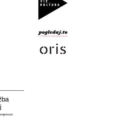
žba
j
umjetnost