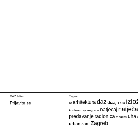
DAZ bilten:
Tagovi:
izlo
daz
arhitektura
dizajn
Prijavite se
af
hka
natječa
natjecaj
konferencija
nagrade
predavanje
radionica
uha
rezultati
Zagreb
urbanizam