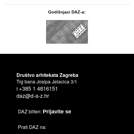
Godišnjaci DAZ-a:
Društvo arhitekata Zagreba
Trg bana Josipa Jelacica 3/1
+385 1 4816151
t
daz@d-a-z.hr
DAZ bilten:
Prijavite se
Prati DAZ na: