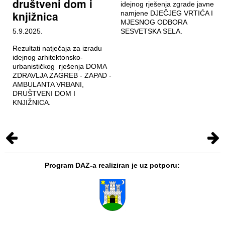
društveni dom i
idejnog rješenja zgrade javne
knjižnica
namjene DJEČJEG VRTIĆA I
MJESNOG ODBORA
5.9.2025.
SESVETSKA SELA.
Rezultati natječaja za izradu
idejnog arhitektonsko-
urbanističkog rješenja DOMA
ZDRAVLJA ZAGREB - ZAPAD -
AMBULANTA VRBANI,
DRUŠTVENI DOM I
KNJIŽNICA.
Program DAZ-a realiziran je uz potporu: