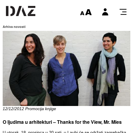
Arhiva novosti
12/12/2012 Promocija knjige
O ljudima u arhitekturi – Thanks for the View, Mr. Mies
U utorak, 18. prosinca u 20 sati, u Laubi će se održati zagrebačka