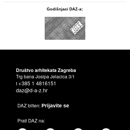
Godišnjaci DAZ-a:
Društvo arhitekata Zagreba
Trg bana Josipa Jelacica 3/1
+385 1 4816151
t
daz@d-a-z.hr
DAZ bilten:
Prijavite se
Prati DAZ na: