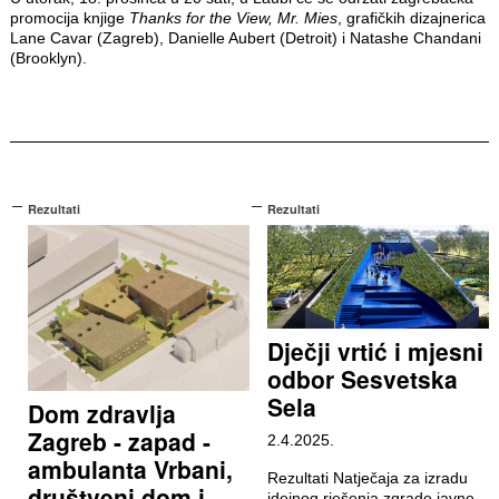
promocija knjige
Thanks for the View, Mr. Mies
, grafičkih dizajnerica
Lane Cavar (Zagreb), Danielle Aubert (Detroit) i Natashe Chandani
(Brooklyn).
Rezultati
Rezultati
Dječji vrtić i mjesni
odbor Sesvetska
Sela
Dom zdravlja
Zagreb - zapad -
2.4.2025.
ambulanta Vrbani,
Rezultati Natječaja za izradu
društveni dom i
idejnog rješenja zgrade javne