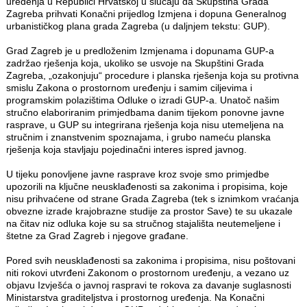
uređenja u Republici Hrvatskoj u slučaju da Skupština Grada
Zagreba prihvati Konačni prijedlog Izmjena i dopuna Generalnog
urbanističkog plana grada Zagreba (u daljnjem tekstu: GUP).
Grad Zagreb je u predloženim Izmjenama i dopunama GUP-a
zadržao rješenja koja, ukoliko se usvoje na Skupštini Grada
Zagreba, „ozakonjuju“ procedure i planska rješenja koja su protivna
smislu Zakona o prostornom uređenju i samim ciljevima i
programskim polazištima Odluke o izradi GUP-a. Unatoč našim
stručno elaboriranim primjedbama danim tijekom ponovne javne
rasprave, u GUP su integrirana rješenja koja nisu utemeljena na
stručnim i znanstvenim spoznajama, i grubo nameću planska
rješenja koja stavljaju pojedinačni interes ispred javnog.
U tijeku ponovljene javne rasprave kroz svoje smo primjedbe
upozorili na ključne neusklađenosti sa zakonima i propisima, koje
nisu prihvaćene od strane Grada Zagreba (tek s iznimkom vraćanja
obvezne izrade krajobrazne studije za prostor Save) te su ukazale
na čitav niz odluka koje su sa stručnog stajališta neutemeljene i
štetne za Grad Zagreb i njegove građane.
Pored svih neusklađenosti sa zakonima i propisima, nisu poštovani
niti rokovi utvrđeni Zakonom o prostornom uređenju, a vezano uz
objavu Izvješća o javnoj raspravi te rokova za davanje suglasnosti
Ministarstva graditeljstva i prostornog uređenja. Na Konačni