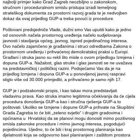
najbolji primjer kako Grad Zagreb neozbiljno u zakonskom,
stručnom i proceduralnom smislu pristupa izradi temeljnog
strateškog dokumenta za prostorni razvoj grada te je nedvojben
dokaz da ovaj prijedlog GUP-a treba povući iz procedure.
Poštovani predsjedniče Vlade, dužni smo Vas uputiti kako je jedno
od osnovnih načela prostornog uređenja načelo sudjelovanja
javnosti i stavljanja općeg, javnog, ispred pojedinačnog interesa.
Ovo načelo zajamčeno je građanima i struci odredbama Zakona o
prostornom uređenju i prihvaćenoj demokratskoj praksi u Europi.
Građani i struka jasno su rekli što misle o ovom prijedlogu Izmjena i
dopuna GUP-a. Nažalost, glas struke i glas javnosti se ne uvažava
na predstavničkoj i političkoj razini. Podsjećamo Vas da je na
prijedlog Izmjena i dopuna GUP-a u ponovljenoj javnoj raspravi
stiglo više od 30.000 primjedbi, a prihvaćeno je samo njih 17.
GUP je i podzakonski propis, i kao takav mora predstavljati
vladavinu prava. Kao struka imamo legitimna očekivanja da će cijela
procedura donošenja GUP-a kao i stručna rješenja GUP-a to
poštovati. Ukoliko se Izmjene i dopune GUP-a prihvate na Skupštini
Grada Zagreba to će biti „zeleno svjetlo“ i drugim gradovima i
općinama u Hrvatskoj da se planovi mogu donositi mimo pozitivnog
smisla zakonske procedure i mimo javnog interesa, pogodujući
pojedincima. Ujedno, to će biti i kraj prostornog planiranja kao
djelatnosti koja se odgovorno bavi planiranjem i zaštitom prostora