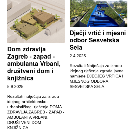
Dječji vrtić i mjesni
odbor Sesvetska
Sela
Dom zdravlja
Zagreb - zapad -
2.4.2025.
ambulanta Vrbani,
Rezultati Natječaja za izradu
društveni dom i
idejnog rješenja zgrade javne
knjižnica
namjene DJEČJEG VRTIĆA I
MJESNOG ODBORA
5.9.2025.
SESVETSKA SELA.
Rezultati natječaja za izradu
idejnog arhitektonsko-
urbanističkog rješenja DOMA
ZDRAVLJA ZAGREB - ZAPAD -
AMBULANTA VRBANI,
DRUŠTVENI DOM I
KNJIŽNICA.