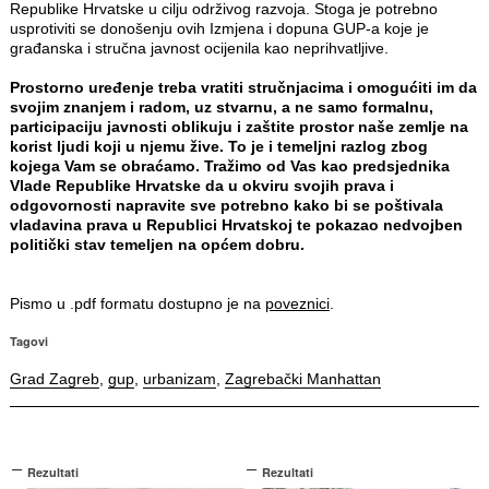
Republike Hrvatske u cilju održivog razvoja. Stoga je potrebno
usprotiviti se donošenju ovih Izmjena i dopuna GUP-a koje je
građanska i stručna javnost ocijenila kao neprihvatljive.
Prostorno uređenje treba vratiti stručnjacima i omogućiti im da
svojim znanjem i radom, uz stvarnu, a ne samo formalnu,
participaciju javnosti oblikuju i zaštite prostor naše zemlje na
korist ljudi koji u njemu žive. To je i temeljni razlog zbog
kojega Vam se obraćamo. Tražimo od Vas kao predsjednika
Vlade Republike Hrvatske da u okviru svojih prava i
odgovornosti napravite sve potrebno kako bi se poštivala
vladavina prava u Republici Hrvatskoj te pokazao nedvojben
politički stav temeljen na općem dobru.
Pismo u .pdf formatu dostupno je na
poveznici
.
Tagovi
Grad Zagreb
,
gup
,
urbanizam
,
Zagrebački Manhattan
Rezultati
Rezultati