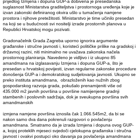
prijedlog Izmjena i dopuna GUP-a dobivena je presedanska
suglasnost Ministarstva graditeljstva i prostornoga uređenja koje je
izvan zakonski definiranog okvira ušlo u tumačenja namjene
prostora i njihove pretežitosti. Ministarstvo je time učinilo presedan
na koji se u budućnosti svi nositelji izrade prostornih planova u
Republici Hrvatskoj mogu pozivati.
Gradonačelnik Grada Zagreba uporno ignorira argumente
građanske i stručne javnosti i, koristeći političke prilike na gradskoj i
državnoj razini, niti minimalno ne uvažava zakonska načela
prostornog planiranja. Navedeno je vidljivo i iz ukupno 85
amandmana na izglasavanju Izmjena i dopuna GUP-a, što je
presedan u hrvatskoj povijesti, izvan regularne zakonske procedure
donošenja GUP-a i demokratskog sudjelovanja javnosti. Ukupno se
preko instituta amandmana, obrazloženih kao nužnih zbog
gospodarskog razvoja grada, pokušalo prenamijeniti više od
435.000 m2 javnih površina u površine namijenjene gradnji
stambenih i poslovnih sadržaja, dok je sveukupna površina svih
amandmanskih
izmjena namjene površina iznosila čak 1.066.545m2, da bi se
nakon samo dva dana pokrenuli razgovori o povlačenju
amandmana. Smatramo da je izrada Izmjena i dopuna ovog GUP-
a, kojoj proteklih mjeseci svjedoči cjelokupna građanska i stručna
javnost i ovakvi postupci oko davanja pa povlačenja amandmana