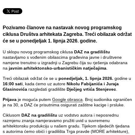
Pozivamo članove na nastavak novog programskog
ciklusa Društva arhitekata Zagreba. Treći obilazak održat
će se u ponedjeljak 1. lipnja 2026. godine.
U sklopu novog programskog ciklusa
DAZ na gradilištu
nastavljamo s vođenim obilascima građevina javne i društvene
namjene trenutno u izgradnji u Zagrebu čija su rješenja odabrana
na
javnim arhitektonsko-urbanističkim natječajima
.
Treći obilazak održat će se u
ponedjeljak,
1. lipnja 2026.
godine u
16:00 sati
, kada ćemo uz autore
Nikolu Fabijanića i Juraja
Glasinovića
razgledati gradilište
Dječjeg vrtića Stenjevec
.
Prijava
je moguća putem
Google obrasca
. Broj sudionika ograničen
je na 30, a DAZ će prisutnima osigurati zaštitne kacige i prsluke.
Ciklusom
DAZ na gradilištu
uz vodstvo autora i neposrednu
razmjenu znanja namjeravamo pružiti uvid u suvremenu
arhitektonsku produkciju u našem gradu. Tijekom sljedećih tjedana
s autorima ćemo obići i gradilišta Trga pravde (MORE arhitekture),