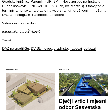
Gradske knjižnice Paromlin (UPI-2M) i Nove zgrade na Institutu
Ruđer Bošković (ONDA ARHITEKTURA, Iva Martinis). Obavijesti o
terminima i prijavama pratite na web stranici i društvenim mrežama
DAZ-a (
Instagram
,
Facebook
,
LinkedIn
).
Vidimo se na gradilištu!
fotografija: Jure Živković
Tagovi
DAZ na gradilištu
,
DV Stenjevec
,
gradilište
,
natjecaj
,
obilazak
Rezultati
Rezultati
Dječji vrtić i mjesni
odbor Sesvetska