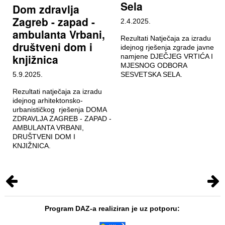
Sela
Dom zdravlja
Zagreb - zapad -
2.4.2025.
ambulanta Vrbani,
Rezultati Natječaja za izradu
društveni dom i
idejnog rješenja zgrade javne
knjižnica
namjene DJEČJEG VRTIĆA I
MJESNOG ODBORA
5.9.2025.
SESVETSKA SELA.
Rezultati natječaja za izradu
idejnog arhitektonsko-
urbanističkog rješenja DOMA
ZDRAVLJA ZAGREB - ZAPAD -
AMBULANTA VRBANI,
DRUŠTVENI DOM I
KNJIŽNICA.
Program DAZ-a realiziran je uz potporu: