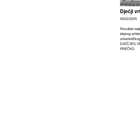
Dječji v
05/02/2025
Rezultati nat
idejnog arhit
urbanističko
DJEČJEG V
PREČKO.