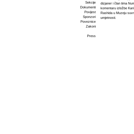
Sekcije
dizjaner i član tima Nu
Dokumenti
komentaru izložbe Kar
Povijest
Rashida u Muzeju suv
Sponzori
umjetnosti.
Poveznice
Zakoni
Press