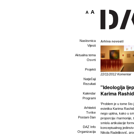
A
A
Naslovnica
Arhiva novosti
Vijesti
Aktualna tema
Osvrti
Projekti
22/11/2012 Komentar
Natječaji
Rezultati
"Ideologija lje
Karima Rashi
Kalendar
Programi
'Problem je u tome što 
Arhitekti
estetika Karima Rashid
Tvrtke
nego upitna, kako u sm
Postani član
proporcija i harmonije, 
smislu artikulacije form
DAZ Info
konceptualnog jedinstva
Organizacija
Nikola Radeljković, pr