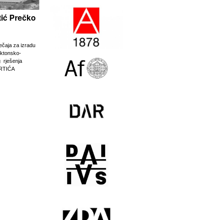
rtić Prečko
ječaja za izradu
ektonsko-
g rješenja
RTIĆA