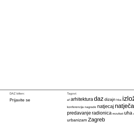
DAZ bilten:
Tagovi:
izlo
daz
arhitektura
dizajn
Prijavite se
af
hka
natječa
natjecaj
konferencija
nagrade
predavanje
radionica
uha
rezultati
Zagreb
urbanizam