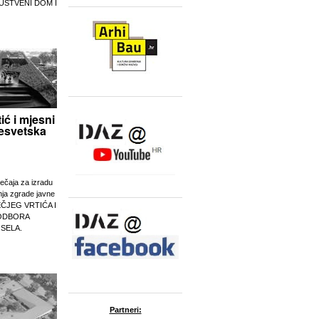
UŠTVENI DOM I
tić i mjesni
esvetska
ječaja za izradu
nja zgrade javne
EČJEG VRTIĆA I
ODBORA
 SELA.
Partneri: