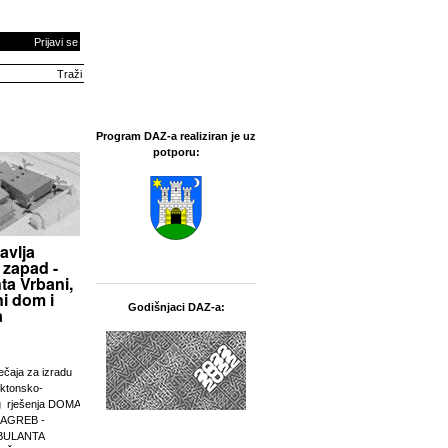
Prijavi se
Program DAZ-a realiziran je uz
potporu:
avlja
 zapad -
ta Vrbani,
i dom i
Godišnjaci DAZ-a:
a
ječaja za izradu
ektonsko-
g rješenja DOMA
ZAGREB -
BULANTA