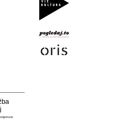
žba
j
umjetnost