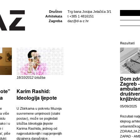
Društvo
Trg bana Josipa Jelačića 3/1
Arhitekata
t +385 1 4816151
Zagreba
daz@d-a-z.hr
Rezultati
Dom zdr
18/10/2012 Izložba
Zagreb -
ambulan
Karim Rashid:
pote"
društven
Ideologija ljepote
da
knjižnic
05/09/2025
U Zbirkama u pokretu Muzeja
je
suvremene umjetnosti (stalni
a više
Rezultati nat
postav), može se pogledati
islu
idejnog arhit
izložba
Ideologija ljepote
tako i u
urbanističko
Karima Rashida, jednog od
e i
ZDRAVLJA 
najproduktivnijih i najcjenjenijih
', piše
ZAPAD - AM
dizajnera današnjice.
odukt