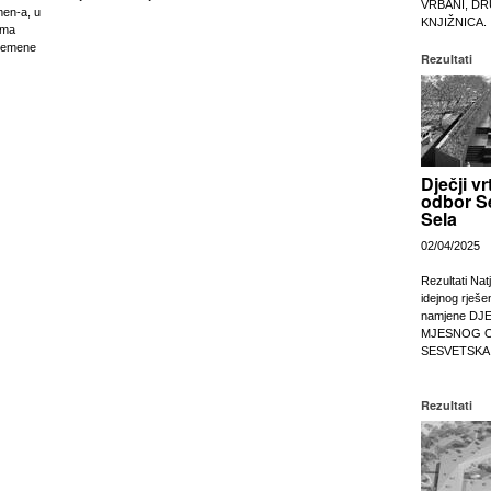
VRBANI, DR
men-a, u
KNJIŽNICA.
ima
remene
Rezultati
Dječji vr
odbor S
Sela
02/04/2025
Rezultati Nat
idejnog rješe
namjene DJ
MJESNOG 
SESVETSKA
Rezultati