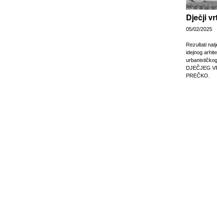
Dječji v
05/02/2025
Rezultati nat
idejnog arhit
urbanističko
DJEČJEG V
PREČKO.