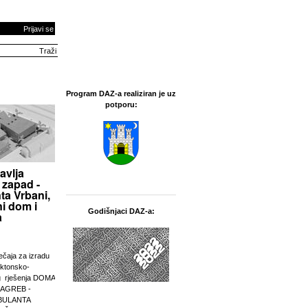
Prijavi se
Program DAZ-a realiziran je uz
potporu:
avlja
 zapad -
ta Vrbani,
i dom i
Godišnjaci DAZ-a:
a
ječaja za izradu
ektonsko-
g rješenja DOMA
ZAGREB -
BULANTA