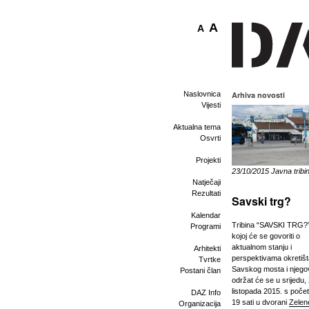
A
A
Naslovnica
Arhiva novosti
Vijesti
Aktualna tema
Osvrti
Projekti
23/10/2015 Javna tribi
Natječaji
Rezultati
Savski trg?
Kalendar
Tribina “SAVSKI TRG?
Programi
kojoj će se govoriti o
aktualnom stanju i
Arhitekti
perspektivama okretiš
Tvrtke
Savskog mosta i njego
Postani član
održat će se u srijedu, 
listopada 2015. s poče
DAZ Info
19 sati u dvorani
Zelen
Organizacija