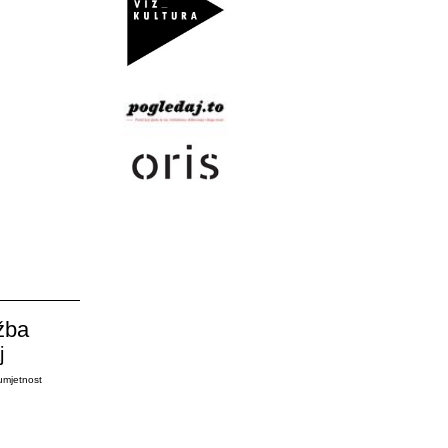
žba
j
umjetnost