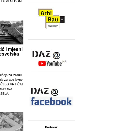
UŠTVENI DOM I
tić i mjesni
esvetska
ječaja za izradu
nja zgrade javne
EČJEG VRTIĆA I
ODBORA
 SELA.
Partneri: