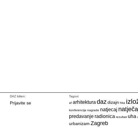
DAZ bilten:
Tagovi:
izlo
daz
arhitektura
dizajn
Prijavite se
af
hka
natječa
natjecaj
konferencija
nagrade
predavanje
radionica
uha
rezultati
Zagreb
urbanizam