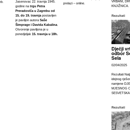
VRBANI, DR
Jasenovac 22. travnja 1945.
eb.
prelazi – online.
KNJIŽNICA.
godine na
trgu Petra
Preradovića u Zagrebu od
Rezultati
15. do 19. travnja
postavljen
je paviljon autora
Saše
Šimprage i Davida Kabalina
.
Otvorenje paviljona je u
ponedjeljak
15. travnja u 18h.
Dječji vr
odbor S
Sela
02/04/2025
Rezultati Nat
idejnog rješe
namjene DJ
MJESNOG 
SESVETSKA
Rezultati