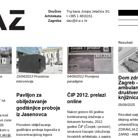
Društvo
Trg bana Josipa Jelačića 3/1
Arhitekata
t +385 1 4816151
Zagreba
daz@d-a-z.hr
Rezultati
Dom zdr
na
15/04/2013 Prostorna
04/09/2012 Promjena
Zagreb -
intervencija
paradigme
ambulan
društven
Paviljon za
ČiP 2012. prelazi
knjižnic
obilježavanje
online
” na
05/09/2025
godišnjice proboja
Nakon gotovo 60 godina
iz Jasenovca
Rezultati nat
ta kod
kontinuiranog izlaženja u
idejnog arhit
ve zone
tiskanom formatu, 2012.
urbanističko
Povodom obilježavanja
28.
godine ČiP (Čovjek i prostor),
ZDRAVLJA 
godišnjice proboja logoraša iz
tkom u
strukovni časopis Udruženja
ZAPAD - AM
koncentracijskog logora
e akcije
,
hrvatskih arhitekata, s papira