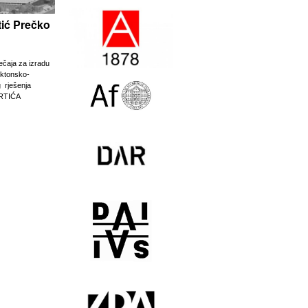
rtić Prečko
ječaja za izradu
ektonsko-
g rješenja
RTIĆA