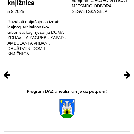
knjižnica
namjene DJEČJEG VRTIĆA I
MJESNOG ODBORA
5.9.2025.
SESVETSKA SELA.
Rezultati natječaja za izradu
idejnog arhitektonsko-
urbanističkog rješenja DOMA
ZDRAVLJA ZAGREB - ZAPAD -
AMBULANTA VRBANI,
DRUŠTVENI DOM I
KNJIŽNICA.
Program DAZ-a realiziran je uz potporu: