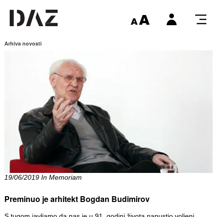
Arhiva novosti
19/06/2019 In Memoriam
Preminuo je arhitekt Bogdan Budimirov
S tugom javljamo da nas je u 91. godini života napustio voljeni