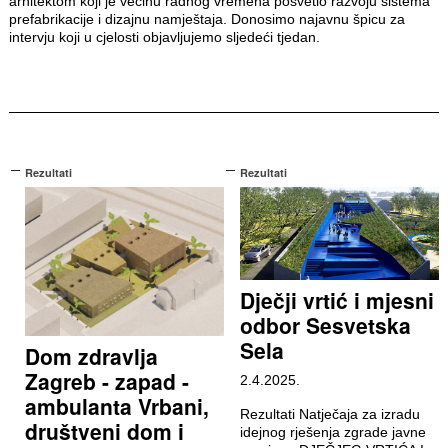
arhitektom koji je većinu radnog vremena posvetio razvoju sistema
prefabrikacije i dizajnu namještaja. Donosimo najavnu špicu za
intervju koji u cjelosti objavljujemo sljedeći tjedan.
Rezultati
Rezultati
Dječji vrtić i mjesni
odbor Sesvetska
Sela
Dom zdravlja
Zagreb - zapad -
2.4.2025.
ambulanta Vrbani,
Rezultati Natječaja za izradu
društveni dom i
idejnog rješenja zgrade javne