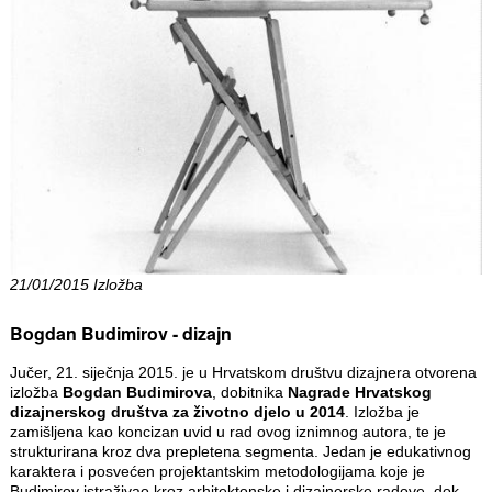
21/01/2015 Izložba
Bogdan Budimirov - dizajn
Jučer, 21. siječnja 2015. je u Hrvatskom društvu dizajnera otvorena
izložba
Bogdan Budimirova
, dobitnika
Nagrade Hrvatskog
dizajnerskog društva za životno djelo u 2014
. Izložba je
zamišljena kao koncizan uvid u rad ovog iznimnog autora, te je
strukturirana kroz dva prepletena segmenta. Jedan je edukativnog
karaktera i posvećen projektantskim metodologijama koje je
Budimirov istraživao kroz arhitektonske i dizajnerske radove, dok