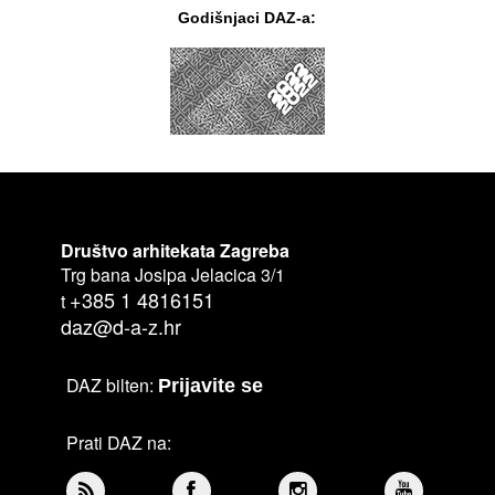
Godišnjaci DAZ-a:
Društvo arhitekata Zagreba
Trg bana Josipa Jelacica 3/1
+385 1 4816151
t
daz@d-a-z.hr
DAZ bilten:
Prijavite se
Prati DAZ na: